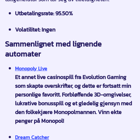
Utbetalingsrate
: 95.50%
Volatilitet
: Ingen
Sammenlignet med lignende
automater
Monopoly Live
Et annet live casinospill fra Evolution Gaming
som skapte overskrifter, og dette er fortsatt min
personlige favoritt. Forbløffende 3D-omgivelser,
lukrative bonusspill og et gledelig gjensyn med
den folkekjære Monopolmannen. Vinn ekte
penger på Monopol!
Dream Catcher