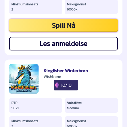
Minimumsinnsats
Maksgevinst
2
6000x
Spill Nå
Les anmeldelse
Kingfisher Winterborn
Wishbone
10/10
RTP
Volatilitet
96.21
Medium
Minimumsinnsats
Maksgevinst
2
6000x