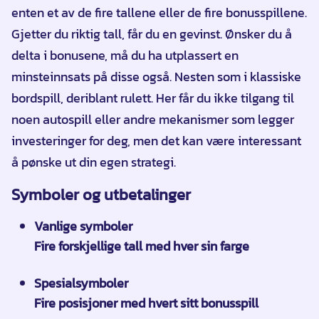
enten et av de fire tallene eller de fire bonusspillene.
Gjetter du riktig tall, får du en gevinst. Ønsker du å
delta i bonusene, må du ha utplassert en
minsteinnsats på disse også. Nesten som i klassiske
bordspill, deriblant rulett. Her får du ikke tilgang til
noen autospill eller andre mekanismer som legger
investeringer for deg, men det kan være interessant
å pønske ut din egen strategi.
Symboler og utbetalinger
Vanlige symboler
Fire forskjellige tall med hver sin farge
Spesialsymboler
Fire posisjoner med hvert sitt bonusspill