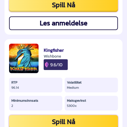
Spill Nå
Les anmeldelse
Kingfisher
Wishbone
9.6/10
RTP
Volatilitet
96.14
Medium
Minimumsinnsats
Maksgevinst
2
5300x
Spill Nå