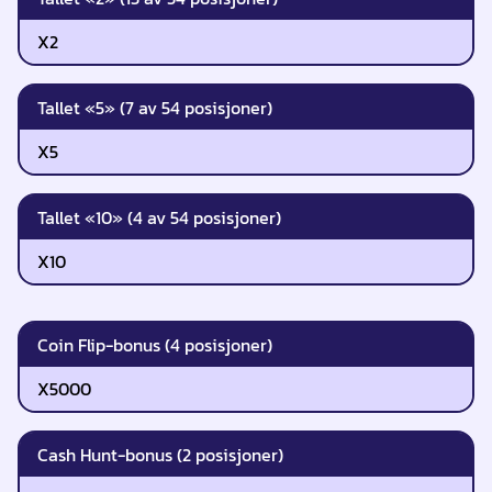
X2
Tallet «5» (7 av 54 posisjoner)
X5
Tallet «10» (4 av 54 posisjoner)
X10
Coin Flip-bonus (4 posisjoner)
X5000
Cash Hunt-bonus (2 posisjoner)