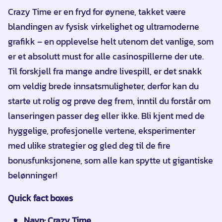
Crazy Time er en fryd for øynene, takket være
blandingen av fysisk virkelighet og ultramoderne
grafikk – en opplevelse helt utenom det vanlige, som
er et absolutt must for alle casinospillerne der ute.
Til forskjell fra mange andre livespill, er det snakk
om veldig brede innsatsmuligheter, derfor kan du
starte ut rolig og prøve deg frem, inntil du forstår om
lanseringen passer deg eller ikke. Bli kjent med de
hyggelige, profesjonelle vertene, eksperimenter
med ulike strategier og gled deg til de fire
bonusfunksjonene, som alle kan spytte ut gigantiske
belønninger!
Quick fact boxes
Navn: Crazy Time