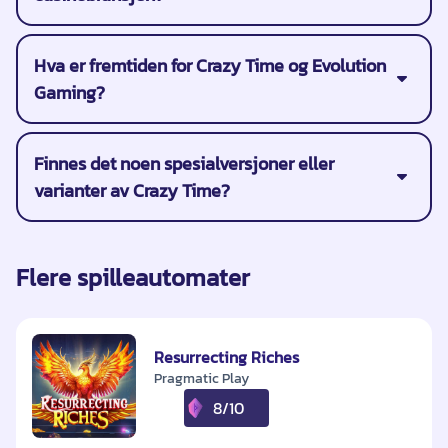
Hva er fremtiden for Crazy Time og Evolution
Gaming?
Finnes det noen spesialversjoner eller
varianter av Crazy Time?
Flere spilleautomater
Resurrecting Riches
Pragmatic Play
8/10