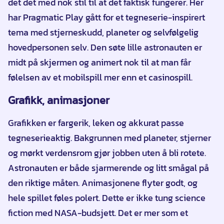
det det med nok stil til at det faktisk fungerer. Her
har Pragmatic Play gått for et tegneserie-inspirert
tema med stjerneskudd, planeter og selvfølgelig
hovedpersonen selv. Den søte lille astronauten er
midt på skjermen og animert nok til at man får
følelsen av et mobilspill mer enn et casinospill.
Grafikk, animasjoner
Grafikken er fargerik, leken og akkurat passe
tegneserieaktig. Bakgrunnen med planeter, stjerner
og mørkt verdensrom gjør jobben uten å bli rotete.
Astronauten er både sjarmerende og litt smågal på
den riktige måten. Animasjonene flyter godt, og
hele spillet føles polert. Dette er ikke tung science
fiction med NASA-budsjett. Det er mer som et