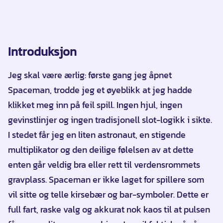
Introduksjon
Jeg skal være ærlig: første gang jeg åpnet
Spaceman, trodde jeg et øyeblikk at jeg hadde
klikket meg inn på feil spill. Ingen hjul, ingen
gevinstlinjer og ingen tradisjonell slot-logikk i sikte.
I stedet får jeg en liten astronaut, en stigende
multiplikator og den deilige følelsen av at dette
enten går veldig bra eller rett til verdensrommets
gravplass. Spaceman er ikke laget for spillere som
vil sitte og telle kirsebær og bar-symboler. Dette er
full fart, raske valg og akkurat nok kaos til at pulsen