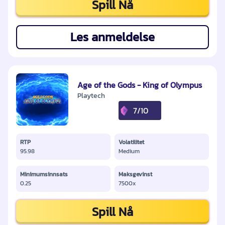
Spill Nå
Les anmeldelse
Age of the Gods - King of Olympus
Playtech
7/10
RTP
Volatilitet
95.98
Medium
Minimumsinnsats
Maksgevinst
0.25
7500x
Spill Nå