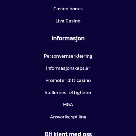
Casino bonus
Live Casino
Informasjon
Personvernserklæring
Informasjonskapsler
Promoter ditt casino
Spillernes rettigheter
MGA
Ansvarlig spilling
Bli kjent med oss