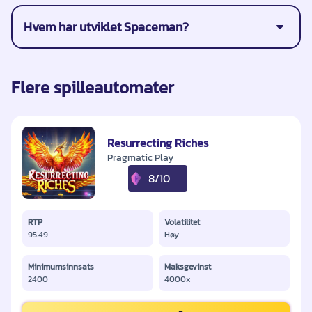
Hvem har utviklet Spaceman?
Flere spilleautomater
Resurrecting Riches
Pragmatic Play
8/10
RTP
Volatilitet
95.49
Høy
Minimumsinnsats
Maksgevinst
2400
4000x