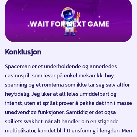
Konklusjon
Spaceman er et underholdende og annerledes
casinospill som lever på enkel mekanikk, høy
spenning og et romtema som ikke tar seg selv altfor
høytidelig. Jeg liker at alt føles umiddelbart og
intenst, uten at spillet prøver å pakke det inn i masse
unødvendige funksjoner. Samtidig er det også
spillets svakhet: når alt handler om én stigende
multiplikator, kan det bli litt ensformig i lengden. Men