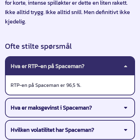
for korte, intense spilløkter er dette en liten rakett.
Ikke alltid trygg. Ikke alltid snill. Men definitivt ikke
kjedelig.
Ofte stilte spørsmål
Hva er RTP-en på Spaceman?
RTP-en på Spaceman er 96,5 %.
Hva er maksgevinst i Spaceman?
Hvilken volatilitet har Spaceman?