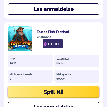
Les anmeldelse
Fatter Fish Festival
Wishbone
8.6/10
RTP
Volatilitet
96.25
Medium
Minimumsinnsats
Maksgevinst
2
6000x
Spill Nå