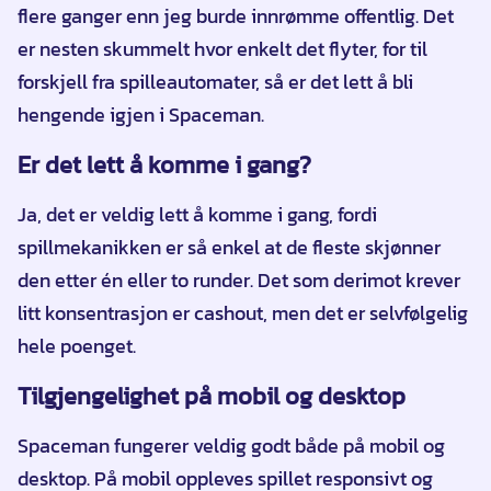
flere ganger enn jeg burde innrømme offentlig. Det
er nesten skummelt hvor enkelt det flyter, for til
forskjell fra spilleautomater, så er det lett å bli
hengende igjen i Spaceman.
Er det lett å komme i gang?
Ja, det er veldig lett å komme i gang, fordi
spillmekanikken er så enkel at de fleste skjønner
den etter én eller to runder. Det som derimot krever
litt konsentrasjon er cashout, men det er selvfølgelig
hele poenget.
Tilgjengelighet på mobil og desktop
Spaceman fungerer veldig godt både på mobil og
desktop. På mobil oppleves spillet responsivt og