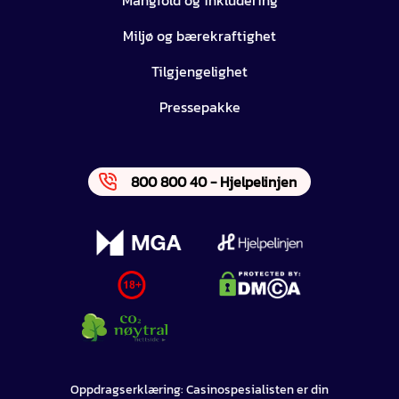
Mangfold og inkludering
Miljø og bærekraftighet
Tilgjengelighet
Pressepakke
800 800 40 - Hjelpelinjen
Oppdragserklæring: Casinospesialisten er din