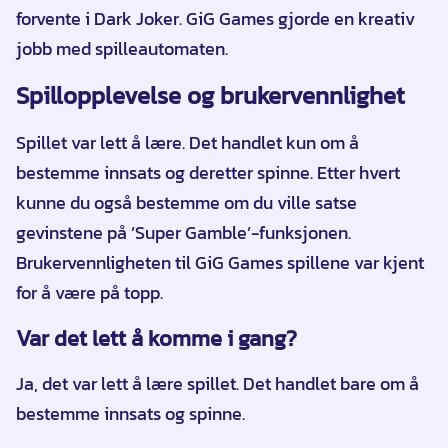
forvente i Dark Joker. GiG Games gjorde en kreativ
jobb med spilleautomaten.
Spillopplevelse og brukervennlighet
Spillet var lett å lære. Det handlet kun om å
bestemme innsats og deretter spinne. Etter hvert
kunne du også bestemme om du ville satse
gevinstene på ’Super Gamble’-funksjonen.
Brukervennligheten til GiG Games spillene var kjent
for å være på topp.
Var det lett å komme i gang?
Ja, det var lett å lære spillet. Det handlet bare om å
bestemme innsats og spinne.