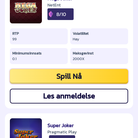
NetEnt
8/10
RTP
Volatilitet
99
Høy
Minimumsinnsats
Maksgevinst
0.1
2000X
Spill Nå
Les anmeldelse
Super Joker
Pragmatic Play