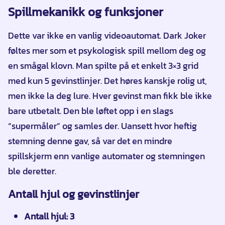
Spillmekanikk og funksjoner
Dette var ikke en vanlig videoautomat. Dark Joker
føltes mer som et psykologisk spill mellom deg og
en smågal klovn. Man spilte på et enkelt 3×3 grid
med kun 5 gevinstlinjer. Det høres kanskje rolig ut,
men ikke la deg lure. Hver gevinst man fikk ble ikke
bare utbetalt. Den ble løftet opp i en slags
“supermåler” og samles der. Uansett hvor heftig
stemning denne gav, så var det en mindre
spillskjerm enn vanlige automater og stemningen
ble deretter.
Antall hjul og gevinstlinjer
Antall hjul: 3