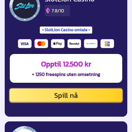
7.8/10
SlotLion Casino omtale
Opptil 12.500 kr
+ 1250 freespins uten omsetning
Spill nå