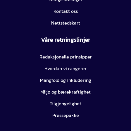
Kontakt oss
Nettstedskart
Våre retningslinjer
Redaksjonelle prinsipper
Hvordan vi rangerer
Mangfold og inkludering
Miljø og bærekraftighet
Tilgjengelighet
Pressepakke