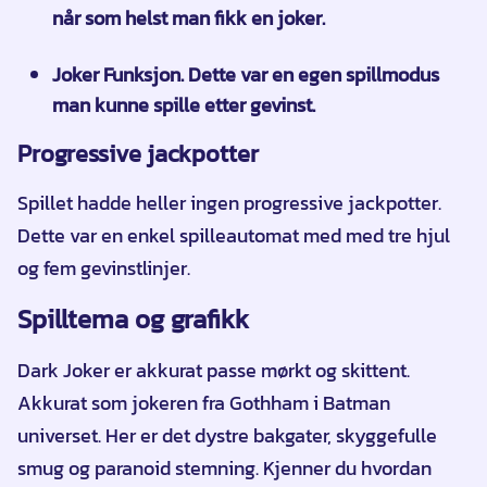
når som helst man fikk en joker.
Joker Funksjon. Dette var en egen spillmodus
man kunne spille etter gevinst.
Progressive jackpotter
Spillet hadde heller ingen progressive jackpotter.
Dette var en enkel spilleautomat med med tre hjul
og fem gevinstlinjer.
Spilltema og grafikk
Dark Joker er akkurat passe mørkt og skittent.
Akkurat som jokeren fra Gothham i Batman
universet. Her er det dystre bakgater, skyggefulle
smug og paranoid stemning. Kjenner du hvordan