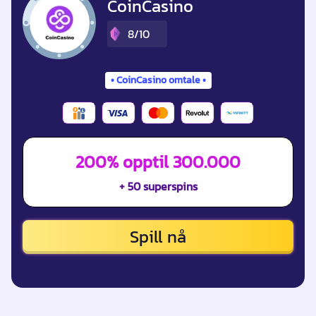
CoinCasino
8/10
CoinCasino omtale
200% opptil 300.000
+ 50 superspins
Spill nå