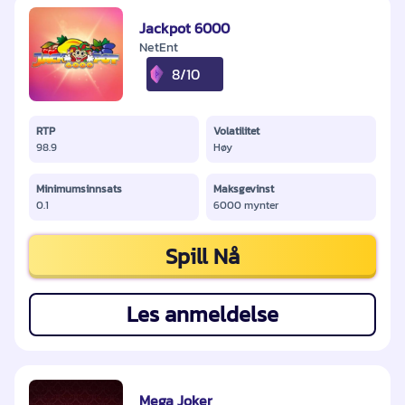
Jackpot 6000
NetEnt
8/10
RTP
Volatilitet
98.9
Høy
Minimumsinnsats
Maksgevinst
0.1
6000 mynter
Spill Nå
Les anmeldelse
Mega Joker