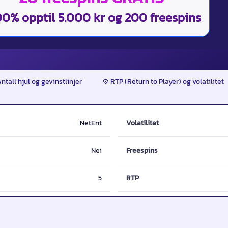
00% opptil 5.000 kr og 200 freespins
ntall hjul og gevinstlinjer
⚙️ RTP (Return to Player) og volatilitet
Volatilitet
NetEnt
Freespins
Nei
RTP
5