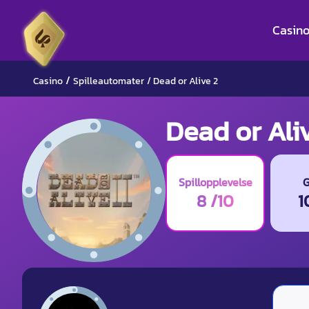
Casin
/
Casino
Spilleautomater
/
Dead or Alive 2
Dead or Ali
Spillopplevelse
G
8 /10
1