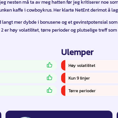
eg nesten må ta av meg hatten før jeg kritiserer noe som 
unken kaffe i cowboykrus. Her klarte NetEnt derimot å lag
angt mer dybde i bonusene og et gevinstpotensial som er 
 er høy volatilitet, tørre perioder og plutselige treff som
Ulemper
Høy volatilitet
Kun 9 linjer
Tørre perioder