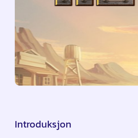
Introduksjon