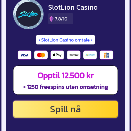
SlotLion Casino
7.8/10
SlotLion Casino omtale
Opptil 12.500 kr
+ 1250 freespins uten omsetning
Spill nå