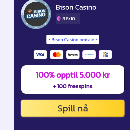
Bison Casino
8.8/10
Bison Casino omtale
100% opptil 5.000 kr
+ 100 freespins
Spill nå