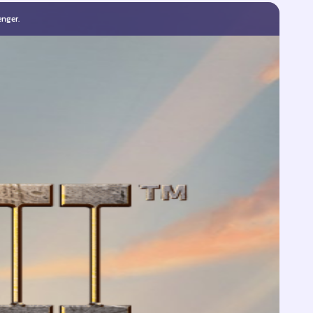
enger.