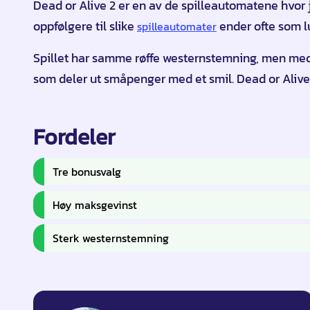
Dead or Alive 2 er en av de spilleautomatene hvor j
oppfølgere til slike
ender ofte som l
spilleautomater
Spillet har samme røffe westernstemning, men med l
som deler ut småpenger med et smil. Dead or Alive 2
Fordeler
Tre bonusvalg
Høy maksgevinst
Sterk westernstemning