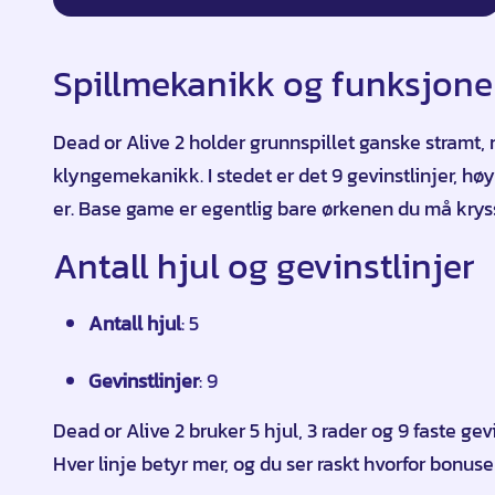
Spillmekanikk og funksjone
Dead or Alive 2 holder grunnspillet ganske stramt, 
klyngemekanikk. I stedet er det 9 gevinstlinjer, høy
er. Base game er egentlig bare ørkenen du må kryss
Antall hjul og gevinstlinjer
Antall
hjul
: 5
Gevinstlinjer
: 9
Dead or Alive 2 bruker 5 hjul, 3 rader og 9 faste ge
Hver linje betyr mer, og du ser raskt hvorfor bonus