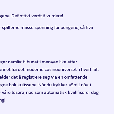
ene. Definitivt verdt å vurdere!
får spillerne masse spenning for pengene, så hva
ger nemlig tilbudet i menyen like etter
unnet fra det moderne casinouniverset, i hvert fall
elder det å registrere seg via en omfattende
egne bak kulissene. Når du trykker «Spill nå» i
v våre lesere, noe som automatisk kvalifiserer deg
ng!