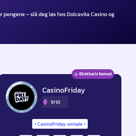
or pengene – slå deg løs hos Dolcevita Casino og
Eksklusiv bonus!
CasinoFriday
9/10
CasinoFriday omtale