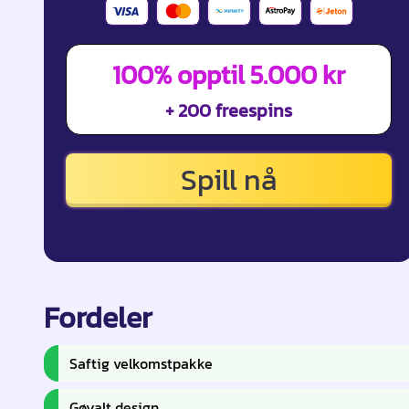
100% opptil 5.000 kr
+ 200 freespins
Spill nå
Fordeler
Saftig velkomstpakke
Gøyalt design