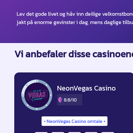
Lev det gode livet og håv inn deilige velkomstbon
jakt på enorme gevinster i dag, mens daglige tilb
Vi anbefaler disse casinoene
NeonVegas Casino
8.8/10
NeonVegas Casino omtale