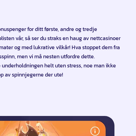
nuspenger for ditt første, andre og tredje
listen vår, så ser du straks en haug av nettcasinoer
mater og med lukrative vilkår! Hva stoppet dem fra
sspinn, men vi må nesten utfordre dette.
nyte underholdningen helt uten stress, noe man ikke
pp av spinnjegerne der ute!