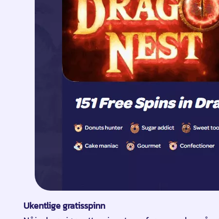
Ukentlige gratisspinn