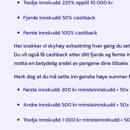
Tredje innskudd: 220% opptil 10 000 kr
Fjerde innskudd: 50% cashback
Femte innskudd: 100% cashback
Her snakker vi skyhøy avkastning hver gang du set
Du vil også få cashback etter ditt fjerde og femte i
motta en betydelig andel av pengene dine tilbake.
Merk dog at du må sette inn ganske høye summer f
Første innskudd: 300 kr minsteinnskudd + 50
Andre innskudd: 500 kr minsteinnskudd + 50x
Tredje innskudd: 1 000 kr minsteinnskudd + 5