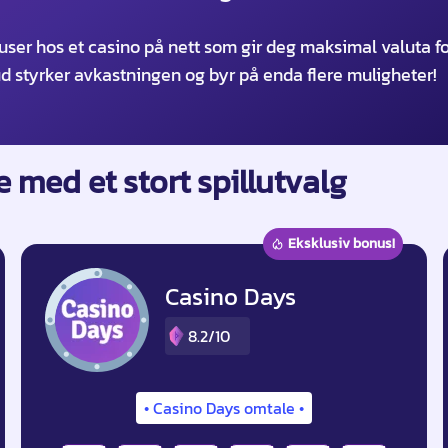
user hos et casino på nett som gir deg maksimal valuta f
ud styrker avkastningen og byr på enda flere muligheter!
 med et stort spillutvalg
Eksklusiv bonus!
Casino Days
8.2/10
Casino Days omtale