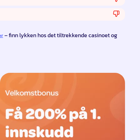
– finn lykken hos det tiltrekkende casinoet og
er