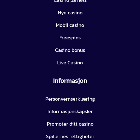
Casino på nett
Nye casino
Mobil casino
Freespins
Casino bonus
Live Casino
Informasjon
Personvernserklæring
Informasjonskapsler
Promoter ditt casino
Spillernes rettigheter