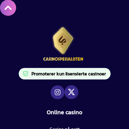
Promoterer kun lisensierte casinoer
Online casino