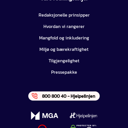
Redaksjonelle prinsipper
Hvordan vi rangerer
Mangfold og inkludering
Miljø og bærekraftighet
Tilgjengelighet
Pressepakke
800 800 40 - Hjelpelinjen