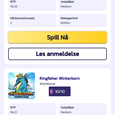
RTP
Volatilitet
96.25
Medium
Minimumsinnsats
Maksgevinst
2
6000x
Spill Nå
Les anmeldelse
Kingfisher Winterborn
Wishbone
10/10
RTP
Volatilitet
96.21
Medium