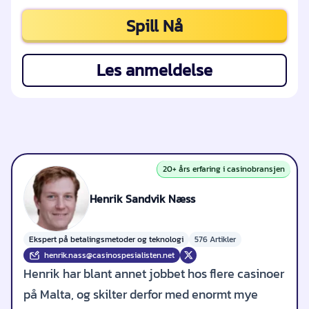
Spill Nå
Les anmeldelse
20+ års erfaring i casinobransjen
Henrik Sandvik Næss
Ekspert på betalingsmetoder og teknologi
576 Artikler
henrik.nass@casinospesialisten.net
Henrik har blant annet jobbet hos flere casinoer
på Malta, og skilter derfor med enormt mye