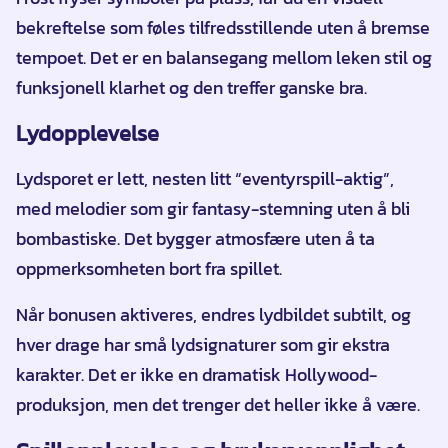
bekreftelse som føles tilfredsstillende uten å bremse
tempoet. Det er en balansegang mellom leken stil og
funksjonell klarhet og den treffer ganske bra.
Lydopplevelse
Lydsporet er lett, nesten litt “eventyrspill-aktig”,
med melodier som gir fantasy-stemning uten å bli
bombastiske. Det bygger atmosfære uten å ta
oppmerksomheten bort fra spillet.
Når bonusen aktiveres, endres lydbildet subtilt, og
hver drage har små lydsignaturer som gir ekstra
karakter. Det er ikke en dramatisk Hollywood-
produksjon, men det trenger det heller ikke å være.