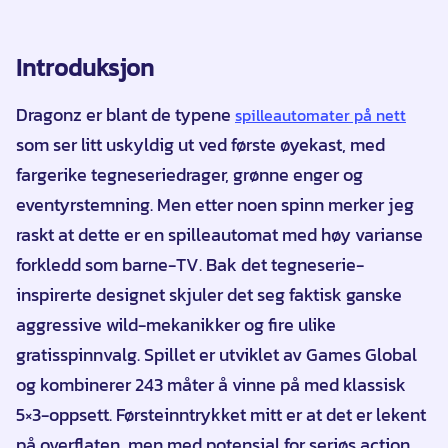
Introduksjon
Dragonz er blant de typene
spilleautomater på nett
som ser litt uskyldig ut ved første øyekast, med
fargerike tegneseriedrager, grønne enger og
eventyrstemning. Men etter noen spinn merker jeg
raskt at dette er en spilleautomat med høy varianse
forkledd som barne-TV. Bak det tegneserie-
inspirerte designet skjuler det seg faktisk ganske
aggressive wild-mekanikker og fire ulike
gratisspinnvalg. Spillet er utviklet av Games Global
og kombinerer 243 måter å vinne på med klassisk
5×3-oppsett. Førsteinntrykket mitt er at det er lekent
på overflaten, men med potensial for seriøs action