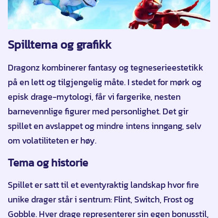
Spilltema og grafikk
Dragonz kombinerer fantasy og tegneserieestetikk
på en lett og tilgjengelig måte. I stedet for mørk og
episk drage-mytologi, får vi fargerike, nesten
barnevennlige figurer med personlighet. Det gir
spillet en avslappet og mindre intens inngang, selv
om volatiliteten er høy.
Tema og historie
Spillet er satt til et eventyraktig landskap hvor fire
unike drager står i sentrum: Flint, Switch, Frost og
Gobble. Hver drage representerer sin egen bonusstil,