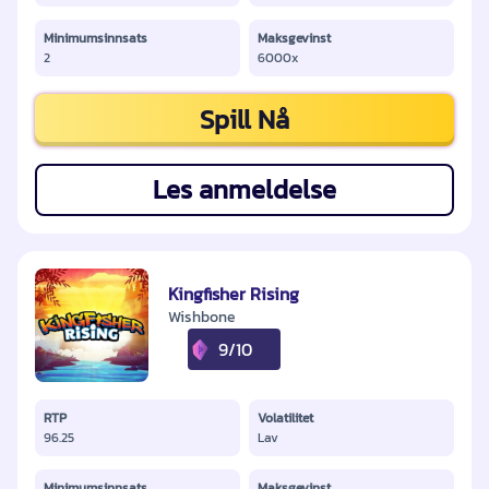
Minimumsinnsats
Maksgevinst
2
6000x
Spill Nå
Les anmeldelse
Kingfisher Rising
Wishbone
9/10
RTP
Volatilitet
96.25
Lav
Minimumsinnsats
Maksgevinst