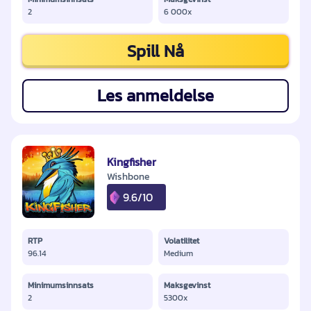
2
6 000x
Spill Nå
Les anmeldelse
Kingfisher
Wishbone
9.6/10
RTP
Volatilitet
96.14
Medium
Minimumsinnsats
Maksgevinst
2
5300x