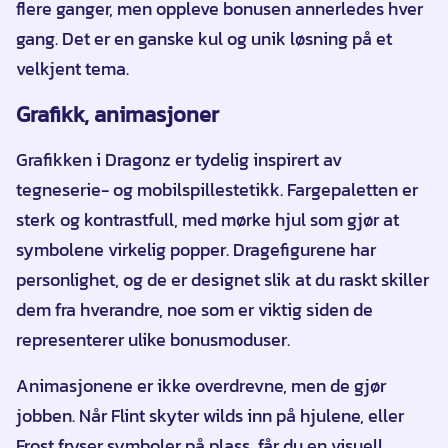
flere ganger, men oppleve bonusen annerledes hver
gang. Det er en ganske kul og unik løsning på et
velkjent tema.
Grafikk, animasjoner
Grafikken i Dragonz er tydelig inspirert av
tegneserie- og mobilspillestetikk. Fargepaletten er
sterk og kontrastfull, med mørke hjul som gjør at
symbolene virkelig popper. Dragefigurene har
personlighet, og de er designet slik at du raskt skiller
dem fra hverandre, noe som er viktig siden de
representerer ulike bonusmoduser.
Animasjonene er ikke overdrevne, men de gjør
jobben. Når Flint skyter wilds inn på hjulene, eller
Frost fryser symboler på plass, får du en visuell