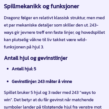
Spillmekanikk og funksjoner
Dragonz følger en relativt klassisk struktur, men med
et par mekaniske detaljer som skiller den ut. 243-
ways gir jevnere treff enn faste linjer, og hovedspillet
kan plutselig våkne til liv takket være wild-
funksjonen på hjul 3.
Antall hjul og gevinstlinjer
Antall hjul:
5
Gevinstlinjer:
243 måter å vinne
Spillet bruker 5 hjul og 3 rader med 243 “ways to
win”. Det betyr at du får gevinst når matchende
symboler lander på tilstøtende hjul fra venstre mot