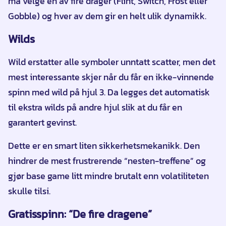
må velge én av fire drager (Flint, Switch, Frost eller
Gobble) og hver av dem gir en helt ulik dynamikk.
Wilds
Wild erstatter alle symboler unntatt scatter, men det
mest interessante skjer når du får en ikke-vinnende
spinn med wild på hjul 3. Da legges det automatisk
til ekstra wilds på andre hjul slik at du får en
garantert gevinst.
Dette er en smart liten sikkerhetsmekanikk. Den
hindrer de mest frustrerende “nesten-treffene” og
gjør base game litt mindre brutalt enn volatiliteten
skulle tilsi.
Gratisspinn: “De fire dragene”