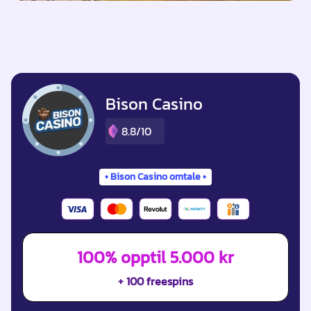
Bison Casino
8.8/10
Bison Casino omtale
100% opptil 5.000 kr
+ 100 freespins