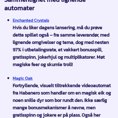
automater
Enchanted Crystals
Hvis du liker dagens lansering, må du prøve
dette spillet også – fra samme leverandør, med
lignende omgivelser og tema, dog med nesten
97% i utbetalingsrate, et vakkert bonusspill,
gratisspinn, jokerhjul og multiplikatorer. Møt
magiske feer og skumle troll!
Magic Oak
Fortryllende, visuelt tiltrekkende videoautomat
fra Habanero som handler om en magisk eik og
noen snille dyr som bor rundt den. Ikke særlig
mange bonusmekanismer å nevne, men
gratisspinn og jokere er på plass. Også her