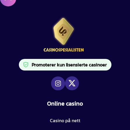
Promoterer kun lisensierte casinoer
Online casino
Casino på nett