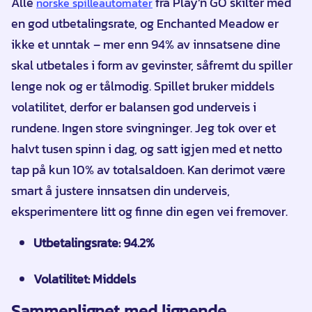
Alle
fra Play’n GO skilter med
norske spilleautomater
en god utbetalingsrate, og Enchanted Meadow er
ikke et unntak – mer enn 94% av innsatsene dine
skal utbetales i form av gevinster, såfremt du spiller
lenge nok og er tålmodig. Spillet bruker middels
volatilitet, derfor er balansen god underveis i
rundene. Ingen store svingninger. Jeg tok over et
halvt tusen spinn i dag, og satt igjen med et netto
tap på kun 10% av totalsaldoen. Kan derimot være
smart å justere innsatsen din underveis,
eksperimentere litt og finne din egen vei fremover.
Utbetalingsrate
: 94.2%
Volatilitet
: Middels
Sammenlignet med lignende