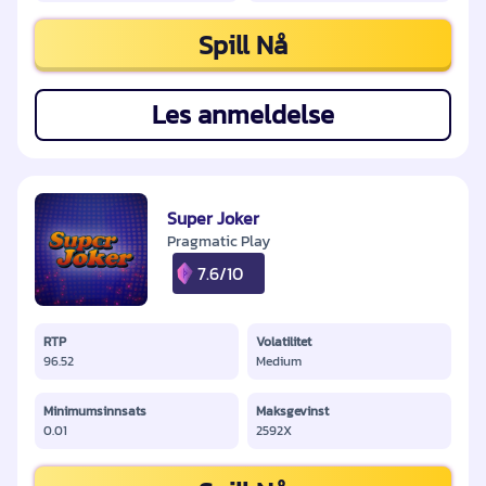
Spill Nå
Les anmeldelse
Super Joker
Pragmatic Play
7.6/10
RTP
Volatilitet
96.52
Medium
Minimumsinnsats
Maksgevinst
0.01
2592X