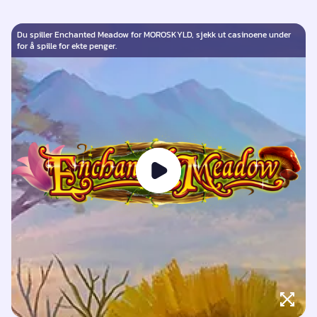
Du spiller Enchanted Meadow for MOROSKYLD, sjekk ut casinoene under
for å spille for ekte penger.