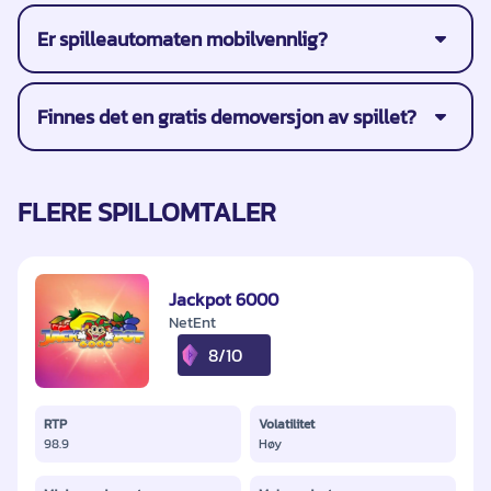
Er spilleautomaten mobilvennlig?
Finnes det en gratis demoversjon av spillet?
FLERE SPILLOMTALER
Jackpot 6000
NetEnt
8/10
RTP
Volatilitet
98.9
Høy