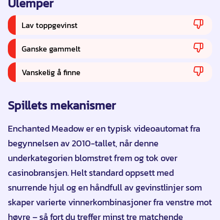
Ulemper
Lav toppgevinst
Ganske gammelt
Vanskelig å finne
Spillets mekanismer
Enchanted Meadow er en typisk videoautomat fra
begynnelsen av 2010-tallet, når denne
underkategorien blomstret frem og tok over
casinobransjen. Helt standard oppsett med
snurrende hjul og en håndfull av gevinstlinjer som
skaper varierte vinnerkombinasjoner fra venstre mot
høyre – så fort du treffer minst tre matchende