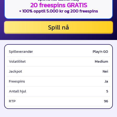
20 freespins GRATIS
+ 100% opptil 5.000 kr og 200 freespins
Spill nå
Spilleverandør
Play'n GO
Volatilitet
Medium
Jackpot
Nei
Freespins
Ja
Antall hjul
5
RTP
96