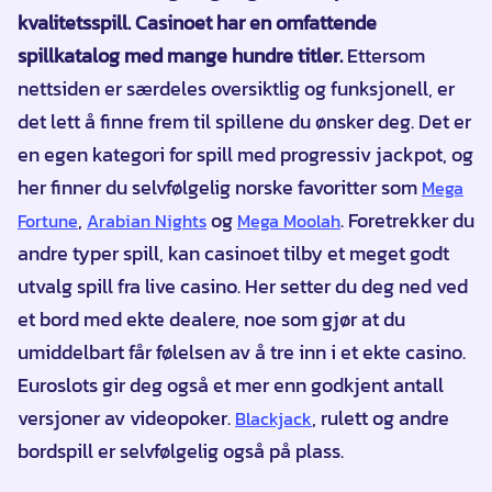
kvalitetsspill. Casinoet har en omfattende
spillkatalog med mange hundre titler.
Ettersom
nettsiden er særdeles oversiktlig og funksjonell, er
det lett å finne frem til spillene du ønsker deg. Det er
en egen kategori for spill med progressiv jackpot, og
her finner du selvfølgelig norske favoritter som
Mega
,
og
. Foretrekker du
Fortune
Arabian Nights
Mega Moolah
andre typer spill, kan casinoet tilby et meget godt
utvalg spill fra live casino. Her setter du deg ned ved
et bord med ekte dealere, noe som gjør at du
umiddelbart får følelsen av å tre inn i et ekte casino.
Euroslots gir deg også et mer enn godkjent antall
versjoner av videopoker.
, rulett og andre
Blackjack
bordspill er selvfølgelig også på plass.