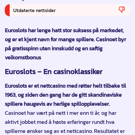
Utdaterte nettsider
Euroslots har lenge hatt stor suksess på markedet,
og er et kjent navn for mange spillere. Casinoet byr
på gratisspinn uten innskudd og en saftig
velkomstbonus
Euroslots –
En casinoklassiker
Euroslots er et nettcasino med røtter helt tilbake til
1963, og siden den gang har de gitt skandinaviske
spillere haugevis av herlige spillopplevelser.
Casinoet har vært på nett i mer enn ti år, og har
aktivt jobbet med å høste erfaringer rundt hva
spillerne ønsker seg av et nettcasino. Resultatet er