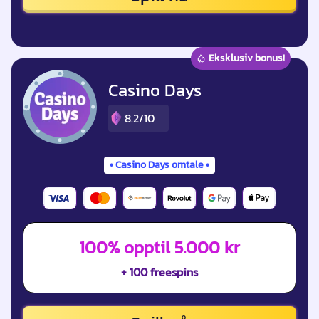
Eksklusiv bonus!
Casino Days
8.2/10
Casino Days omtale
100% opptil 5.000 kr
+ 100 freespins