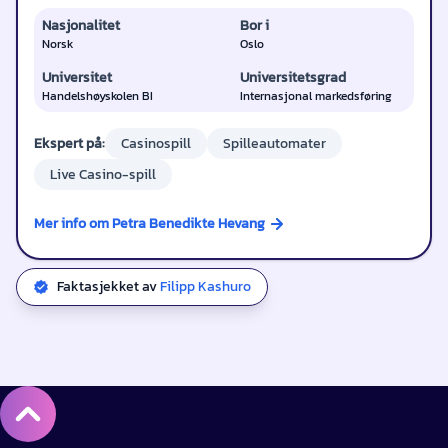
Nasjonalitet
Bor i
Norsk
Oslo
Universitet
Universitetsgrad
Handelshøyskolen BI
Internasjonal markedsføring
Ekspert på:
Casinospill
Spilleautomater
Live Casino-spill
Mer info om Petra Benedikte Hevang
Faktasjekket av
Filipp Kashuro