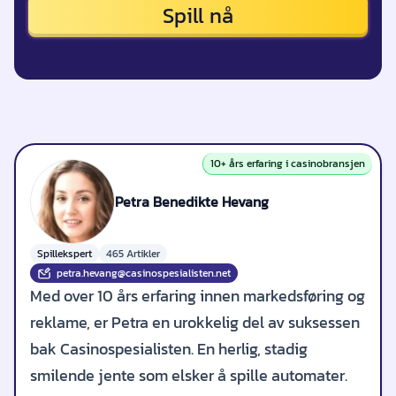
Spill nå
10+ års erfaring i casinobransjen
Petra Benedikte Hevang
Spillekspert
465 Artikler
petra.hevang@casinospesialisten.net
Med over 10 års erfaring innen markedsføring og
reklame, er Petra en urokkelig del av suksessen
bak Casinospesialisten. En herlig, stadig
smilende jente som elsker å spille automater.