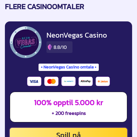
FLERE CASINOOMTALER
NeonVegas Casino
8.8/10
NeonVegas Casino omtale
100% opptil 5.000 kr
+ 200 freespins
Spill nå