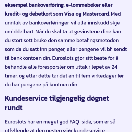
eksempel bankoverføring, e-lommebøker eller
kredit- og debetkort som Visa og Mastercard
. Med
unntak av bankoverføringer, vil alle innskudd skje
umiddelbart. Når du skal ta ut gevinstene dine kan
du stort sett bruke den samme betalingsmetoden
som da du satt inn penger, eller pengene vil bli sendt
til bankkontoen din. Euroslots gjør sitt beste for å
behandle alle forespørsler om uttak i løpet av 24
timer, og etter dette tar det en til fem virkedager før
du har pengene på kontoen din.
Kundeservice tilgjengelig døgnet
rundt
Euroslots har en meget god FAQ-side, som er så
utfyllende at den nesten gjør kundeservice