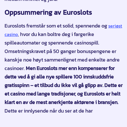
Oppsummering av Euroslots
Euroslots fremstår som et solid, spennende og
seriøst
, hvor du kan boltre deg i fargerike
casino
spilleautomater og spennende casinospill.
Omsetningskravet på 50 ganger bonuspengene er
kanskje noe høyt sammenlignet med enkelte andre
casinoer.
Men Euroslots mer enn kompenserer for
dette ved å gi alle nye spillere 100 innskuddsfrie
gratisspinn – et tilbud du ikke vil gå glipp av. Dette er
et casino med lange tradisjoner, og Euroslots er helt
klart en av de mest anerkjente aktørene i bransjen.
Dette er innlysende når du ser at de har