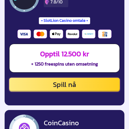
7.8/10
SlotLion Casino omtale
Opptil 12.500 kr
+ 1250 freespins uten omsetning
Spill nå
CoinCasino