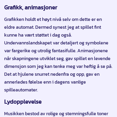
Grafikk, animasjoner
Grafikken holdt et høyt nivå selv om dette er en
eldre automat. Dermed synest jeg at spillet fint
kunne ha vært støttet i dag også.
Undervannslandskapet var detaljert og symbolene
var fargerike og utrolig fantasifulle. Animasjonene
når skapningene utviklet seg, gav spillet en levende
dimensjon som jeg kan tenke meg var heftig å se på.
Det at hjulene snurret nedenfra og opp, gav en
annerledes følelse enn i dagens vanlige
spilleautomater.
Lydopplevelse
Musikken bestod av rolige og stemningsfulle toner