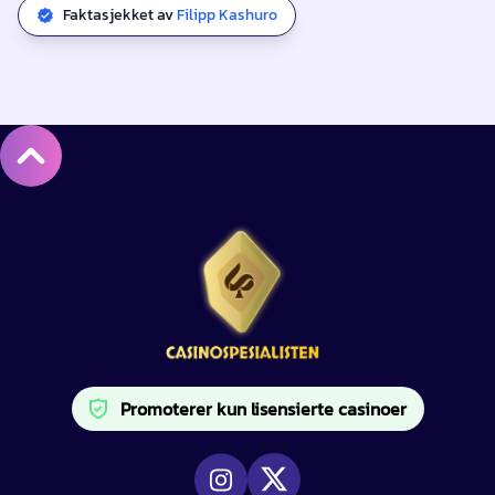
Faktasjekket av
Filipp Kashuro
Promoterer kun lisensierte casinoer