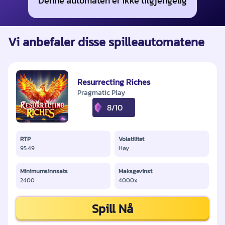
Denne automaten er ikke tilgjengelig
Vi anbefaler disse spilleautomatene
Resurrecting Riches
Pragmatic Play
8/10
RTP
Volatilitet
95.49
Høy
Minimumsinnsats
Maksgevinst
2400
4000x
Spill Nå