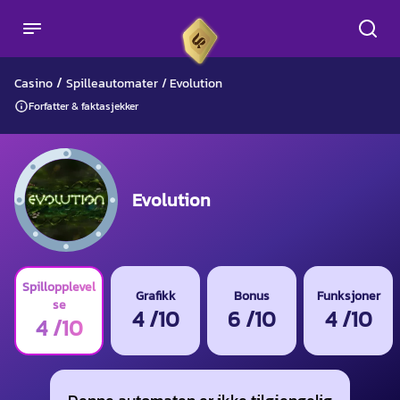
/
Casino
Spilleautomater
/
Evolution
Forfatter & faktasjekker
Evolution
Spillopplevel
Grafikk
Bonus
Funksjoner
se
4 /10
6 /10
4 /10
4 /10