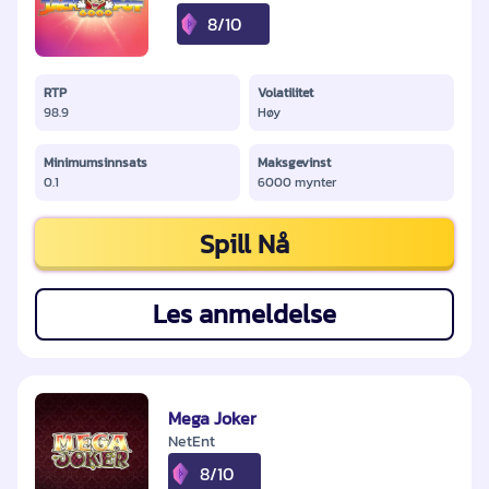
8/10
RTP
Volatilitet
98.9
Høy
Minimumsinnsats
Maksgevinst
0.1
6000 mynter
Spill Nå
Les anmeldelse
Mega Joker
NetEnt
8/10