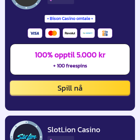
Bison Casino omtale
100% opptil 5.000 kr
+ 100 freespins
Spill nå
SlotLion Casino