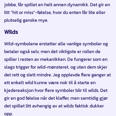
jobbe, får spillet en helt annen dynamikk. Det gir en
litt “hit or miss”-følelse, hvor du enten får lite eller
plutselig ganske mye.
Wilds
Wild-symbolene erstatter alle vanlige symboler og
betaler også selv, men det viktigste er rollen de
spiller i resten av mekanikken. De fungerer som en
slags trigger for wild-mønsteret, og uten dem skjer
det rett og slett mindre. Jeg opplevde flere ganger at
ett enkelt wild kunne være nok til å starte en
kjedereaksjon hvor flere symboler blir til wilds. Det
gir en god følelse når det klaffer, men samtidig gjør
det spillet litt avhengig av at wilds faktisk dukker
opp.