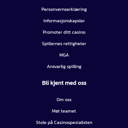
Personvernserklæring
Informasjonskapsler
Promoter ditt casino
Spillernes rettigheter
MGA
Ansvarlig spilling
Bli kjent med oss
Om oss
Møt teamet
Stole på Casinospesialisten