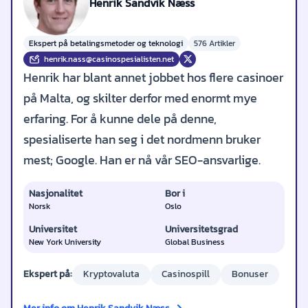
Henrik Sandvik Næss
Ekspert på betalingsmetoder og teknologi
576 Artikler
henrik.nass@casinospesialisten.net
Henrik har blant annet jobbet hos flere casinoer
på Malta, og skilter derfor med enormt mye
erfaring. For å kunne dele på denne,
spesialiserte han seg i det nordmenn bruker
mest; Google. Han er nå vår SEO-ansvarlige.
Nasjonalitet
Bor i
Norsk
Oslo
Universitet
Universitetsgrad
New York University
Global Business
Ekspert på:
Kryptovaluta
Casinospill
Bonuser