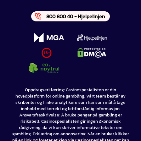
800 800 40 - Hjelpelinjen
Oppdragserklæring: Casinospesialisten er din
hovedplatform for online gambling. Vårt team består av
skribenter og flinke analytikere som har som mål å lage
innhold med korrekt og lettforståelig informasjon.
Ansvarsfraskrivelse: Å bruke penger på gambling er
risikabelt. Casinospesialisten gir ingen økonomisk
rådgivning, da vi kun skriver informative tekster om
gambling. Erklæring om annonsering: Når en bruker klikker
på en link og foretar et kjøp via Casinospesialisten.net kan