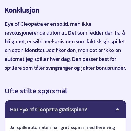
Konklusjon
Eye of Cleopatra er en solid, men ikke
revolusjonerende automat. Det som redder den fra å
bli glemt, er wild-mekanismen som faktisk gir spillet
en egen identitet. Jeg liker den, men det er ikke en
automat jeg spiller hver dag. Den passer best for
spillere som tåler svingninger og jakter bonusrunder.
Ofte stilte spørsmål
Har Eye of Cleopatra gratisspinn?
Ja, spilleautomaten har gratisspinn med flere valg