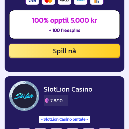
100% opptil 5.000 kr
+ 100 freespins
Spill nå
SlotLion Casino
7.8/10
SlotLion Casino omtale