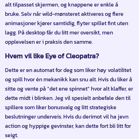
alt tilpasset skjermen, og knappene er enkle å
bruke. Selv når wild-mønsteret aktiveres og flere
animasjoner kjører samtidig, flyter spillet fint uten
lagg. På desktop får du litt mer oversikt, men
opplevelsen er i praksis den samme.
Hvem vil like Eye of Cleopatra?
Dette er en automat for deg som liker høy volatilitet
og spill hvor én mekanikk kan snu alt. Hvis du liker å
sitte og vente på “det ene spinnet” hvor alt klaffer, er
dette midt i blinken. Jeg vil spesielt anbefale den til
spillere som liker bonusvalg og litt strategiske
beslutninger underveis. Hvis du derimot vil ha jevn
action og hyppige gevinster, kan dette fort bli litt for
seigt.