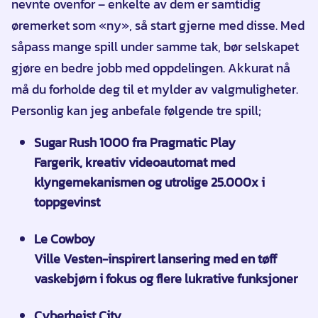
nevnte ovenfor – enkelte av dem er samtidig
øremerket som «ny», så start gjerne med disse. Med
såpass mange spill under samme tak, bør selskapet
gjøre en bedre jobb med oppdelingen. Akkurat nå
må du forholde deg til et mylder av valgmuligheter.
Personlig kan jeg anbefale følgende tre spill;
Sugar Rush 1000
fra Pragmatic Play
Fargerik, kreativ videoautomat med
klyngemekanismen og utrolige 25.000x i
toppgevinst
Le Cowboy
Ville Vesten-inspirert lansering med en tøff
vaskebjørn i fokus og flere lukrative funksjoner
Cyberheist City