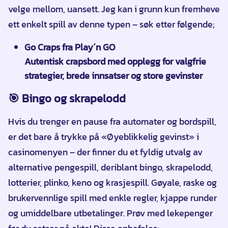
velge mellom, uansett. Jeg kan i grunn kun fremheve
ett enkelt spill av denne typen – søk etter følgende;
Go Craps
fra Play´n GO
Autentisk crapsbord med opplegg for valgfrie
strategier, brede innsatser og store gevinster
🎯 Bingo og skrapelodd
Hvis du trenger en pause fra automater og bordspill,
er det bare å trykke på «Øyeblikkelig gevinst» i
casinomenyen – der finner du et fyldig utvalg av
alternative pengespill, deriblant bingo, skrapelodd,
lotterier, plinko, keno og krasjespill. Gøyale, raske og
brukervennlige spill med enkle regler, kjappe runder
og umiddelbare utbetalinger. Prøv med lekepenger