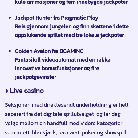
kule animasjoner og fem innebygde jackpoter
Jackpot Hunter
fra Pragmatic Play
Reis gjennom jungelen og finn skattene i dette
oppslukende spillet med tre lokale jackpoter
Golden Avalon
fra BGAMING
Fantasifull videoautomat med en rekke
innovative bonusfunksjoner og fire
jackpotgevinster
♦️ Live casino
Seksjonen med direktesendt underholdning er helt
separert fra det digitale spillutvalget, og lar deg
velge mellom en håndfull med videre kategorier
som rulett, blackjack, baccarat, poker og showspill.