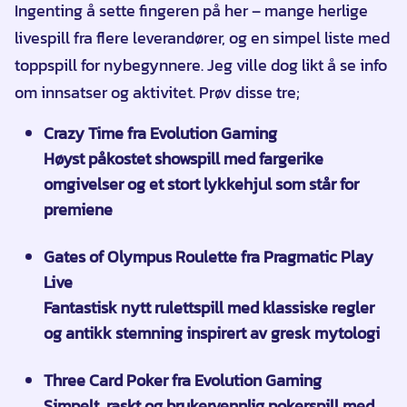
Ingenting å sette fingeren på her – mange herlige
livespill fra flere leverandører, og en simpel liste med
toppspill for nybegynnere. Jeg ville dog likt å se info
om innsatser og aktivitet. Prøv disse tre;
Crazy Time
fra Evolution Gaming
Høyst påkostet showspill med fargerike
omgivelser og et stort lykkehjul som står for
premiene
Gates of Olympus Roulette
fra Pragmatic Play
Live
Fantastisk nytt rulettspill med klassiske regler
og antikk stemning inspirert av gresk mytologi
Three Card Poker
fra Evolution Gaming
Simpelt, raskt og brukervennlig pokerspill med