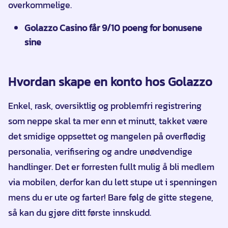
overkommelige.
Golazzo Casino får
9/10 poeng
for bonusene
sine
Hvordan skape en konto hos Golazzo
Enkel, rask, oversiktlig og problemfri registrering
som neppe skal ta mer enn et minutt, takket være
det smidige oppsettet og mangelen på overflødig
personalia, verifisering og andre unødvendige
handlinger. Det er forresten fullt mulig å bli medlem
via mobilen, derfor kan du lett stupe ut i spenningen
mens du er ute og farter! Bare følg de gitte stegene,
så kan du gjøre ditt første innskudd.