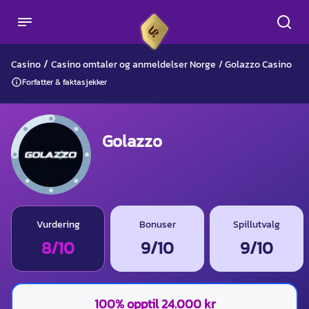
/
Casino
Casino omtaler og anmeldelser Norge
/
Golazzo Casino
Forfatter & faktasjekker
Golazzo
Vurdering
Bonuser
Spillutvalg
8/10
9/10
9/10
100% opptil 24.000 kr