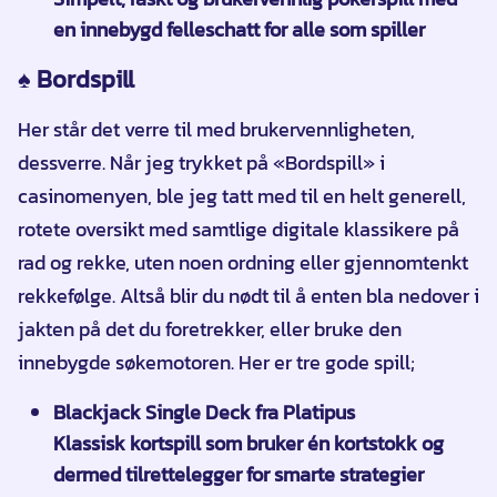
en innebygd felleschatt for alle som spiller
♠️ Bordspill
Her står det verre til med brukervennligheten,
dessverre. Når jeg trykket på «Bordspill» i
casinomenyen, ble jeg tatt med til en helt generell,
rotete oversikt med samtlige digitale klassikere på
rad og rekke, uten noen ordning eller gjennomtenkt
rekkefølge. Altså blir du nødt til å enten bla nedover i
jakten på det du foretrekker, eller bruke den
innebygde søkemotoren. Her er tre gode spill;
Blackjack Single Deck
fra Platipus
Klassisk kortspill som bruker én kortstokk og
dermed tilrettelegger for smarte strategier