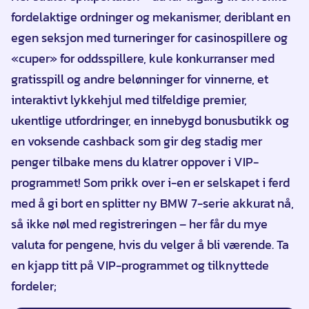
fordelaktige ordninger og mekanismer, deriblant en
egen seksjon med turneringer for casinospillere og
«cuper» for oddsspillere, kule konkurranser med
gratisspill og andre belønninger for vinnerne, et
interaktivt lykkehjul med tilfeldige premier,
ukentlige utfordringer, en innebygd bonusbutikk og
en voksende cashback som gir deg stadig mer
penger tilbake mens du klatrer oppover i VIP-
programmet! Som prikk over i-en er selskapet i ferd
med å gi bort en splitter ny BMW 7-serie akkurat nå,
så ikke nøl med registreringen – her får du mye
valuta for pengene, hvis du velger å bli værende. Ta
en kjapp titt på VIP-programmet og tilknyttede
fordeler;