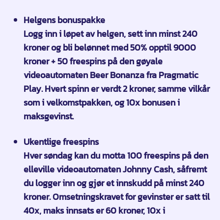
Helgens bonuspakke
Logg inn i løpet av helgen, sett inn minst 240
kroner og bli belønnet med 50% opptil 9000
kroner + 50 freespins på den gøyale
videoautomaten Beer Bonanza fra Pragmatic
Play. Hvert spinn er verdt 2 kroner, samme vilkår
som i velkomstpakken, og 10x bonusen i
maksgevinst.
Ukentlige freespins
Hver søndag kan du motta 100 freespins på den
elleville videoautomaten Johnny Cash, såfremt
du logger inn og gjør et innskudd på minst 240
kroner. Omsetningskravet for gevinster er satt til
40x, maks innsats er 60 kroner, 10x i