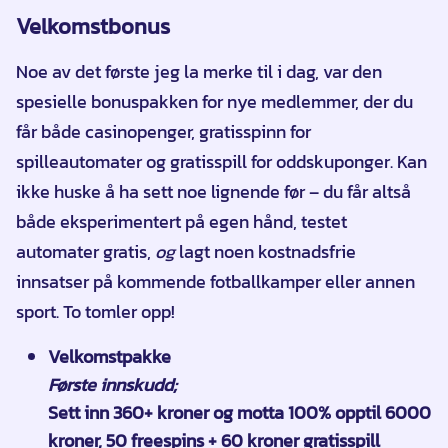
Velkomstbonus
Noe av det første jeg la merke til i dag, var den
spesielle bonuspakken for nye medlemmer, der du
får både casinopenger, gratisspinn for
spilleautomater og gratisspill for oddskuponger. Kan
ikke huske å ha sett noe lignende før – du får altså
både eksperimentert på egen hånd, testet
automater gratis,
og
lagt noen kostnadsfrie
innsatser på kommende fotballkamper eller annen
sport. To tomler opp!
Velkomstpakke
Første innskudd;
Sett inn 360+ kroner og motta 100% opptil 6000
kroner, 50 freespins + 60 kroner gratisspill