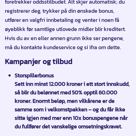
foretrekker oddsstilbudet. Alt skjer automatisk; du
registrerer deg, trykker på din ønskede bonus,
utfører en valgfri innbetaling og venter i noen få
øyeblikk før samtlige utlovede midler blir kreditert.
Hvis du av en eller annen grunn ikke ser pengene,
må du kontakte kundeservice og si ifra om dette.
Kampanjer og tilbud
Storspillerbonus
Sett inn minst 12.000 kroner i ett stort innskudd,
så blir du belønnet med 50% opptil 60.000
kroner. Enormt beløp, men vilkårene er de
samme som i velkomstpakken – og du får ikke
sitte igjen med mer enn 10x bonuspengene når
du fullfører det vanskelige omsetningskravet.