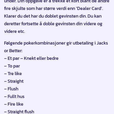
under. Din oppgave er å trekke et kort blant de andre
fire skjulte som har større verdi enn ‘Dealer Card’.
Klarer du det har du doblet gevinsten din. Du kan
deretter fortsette å doble gevinsten din videre og
videre etc.
Følgende pokerkombinasjoner gir utbetaling i Jacks
or Better:
– Et par – Knekt eller bedre
– To par
– Tre like
– Straight
– Flush
– Fullt hus
– Fire like
– Straight flush