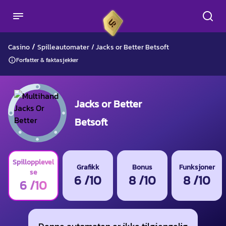
/
Casino
Spilleautomater
/
Jacks or Better Betsoft
Forfatter & faktasjekker
Jacks or Better
Betsoft
Spillopplevel
Grafikk
Bonus
Funksjoner
se
6 /10
8 /10
8 /10
6 /10