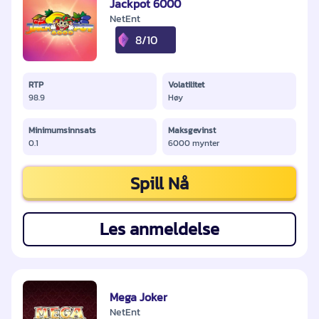
Jackpot 6000
NetEnt
8/10
RTP
Volatilitet
98.9
Høy
Minimumsinnsats
Maksgevinst
0.1
6000 mynter
Spill Nå
Les anmeldelse
Mega Joker
NetEnt