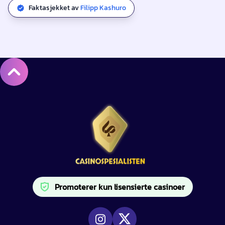
Faktasjekket av
Filipp Kashuro
Promoterer kun lisensierte casinoer