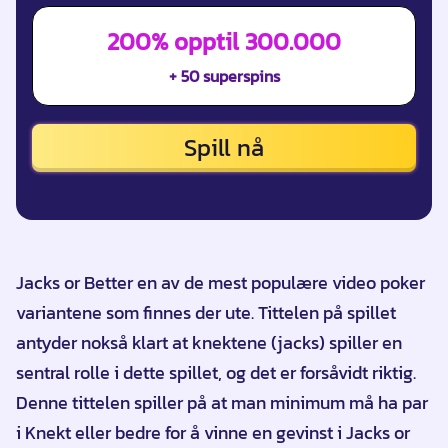
200% opptil 300.000
+ 50 superspins
Spill nå
Jacks or Better en av de mest populære video poker
variantene som finnes der ute. Tittelen på spillet
antyder nokså klart at knektene (jacks) spiller en
sentral rolle i dette spillet, og det er forsåvidt riktig.
Denne tittelen spiller på at man minimum må ha par
i Knekt eller bedre for å vinne en gevinst i Jacks or