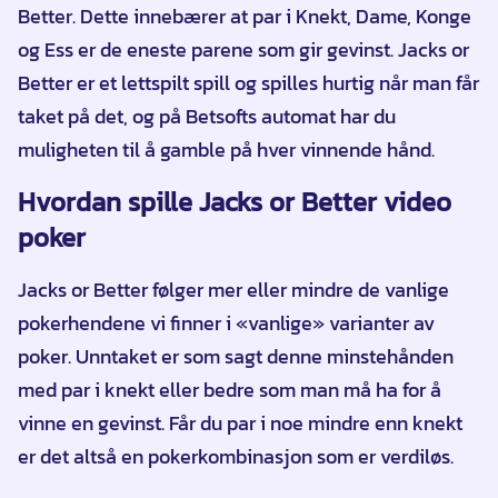
Better. Dette innebærer at par i Knekt, Dame, Konge
og Ess er de eneste parene som gir gevinst. Jacks or
Better er et lettspilt spill og spilles hurtig når man får
taket på det, og på Betsofts automat har du
muligheten til å gamble på hver vinnende hånd.
Hvordan spille Jacks or Better video
poker
Jacks or Better følger mer eller mindre de vanlige
pokerhendene vi finner i «vanlige» varianter av
poker. Unntaket er som sagt denne minstehånden
med par i knekt eller bedre som man må ha for å
vinne en gevinst. Får du par i noe mindre enn knekt
er det altså en pokerkombinasjon som er verdiløs.