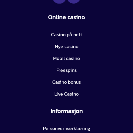
Online casino
Casino på nett
Nye casino
Mobil casino
Freespins
Casino bonus
Live Casino
Informasjon
Personvernserklæring