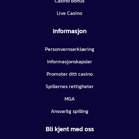
Casino bonus
Live Casino
Informasjon
Personvernserklæring
Informasjonskapsler
Promoter ditt casino
Spillernes rettigheter
MGA
Ansvarlig spilling
Bli kjent med oss