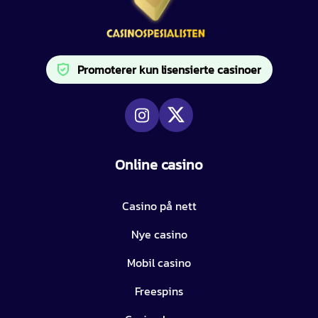
Promoterer kun lisensierte casinoer
Online casino
Casino på nett
Nye casino
Mobil casino
Freespins