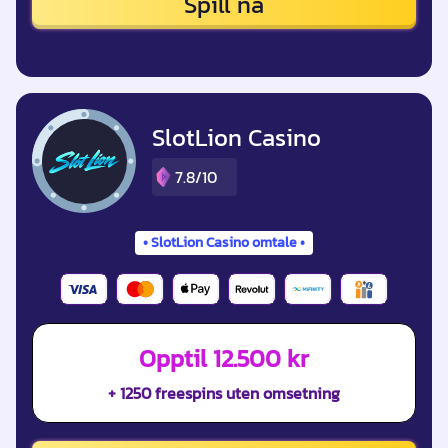
Spill nå
SlotLion Casino
7.8/10
SlotLion Casino omtale
Opptil 12.500 kr
+ 1250 freespins uten omsetning