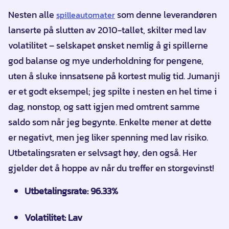
Nesten alle
som denne leverandøren
spilleautomater
lanserte på slutten av 2010-tallet, skilter med lav
volatilitet – selskapet ønsket nemlig å gi spillerne
god balanse og mye underholdning for pengene,
uten å sluke innsatsene på kortest mulig tid. Jumanji
er et godt eksempel; jeg spilte i nesten en hel time i
dag, nonstop, og satt igjen med omtrent samme
saldo som når jeg begynte. Enkelte mener at dette
er negativt, men jeg liker spenning med lav risiko.
Utbetalingsraten er selvsagt høy, den også. Her
gjelder det å hoppe av når du treffer en storgevinst!
Utbetalingsrate
: 96.33%
Volatilitet
: Lav