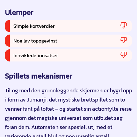
Ulemper
Simple kortverdier
Noe lav toppgevinst
Innviklede innsatser
Spillets mekanismer
Til og med den grunnleggende skjermen er bygd opp
i form av Jumanji, det mystiske brettspillet som to
venner fant på loftet – og startet sin actionfylte reise
gjennom det magiske universet som utfoldet seg
foran dem. Automaten ser spesiell ut, med et
varierende antall hjul og noe uvanlig antall