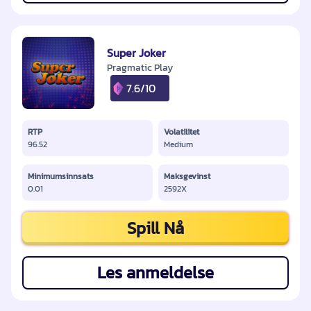
Super Joker
Pragmatic Play
7.6/10
RTP
Volatilitet
96.52
Medium
Minimumsinnsats
Maksgevinst
0.01
2592X
Spill Nå
Les anmeldelse