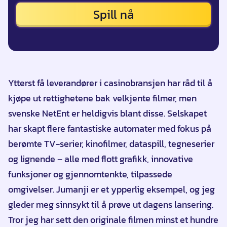
Spill nå
Ytterst få leverandører i casinobransjen har råd til å
kjøpe ut rettighetene bak velkjente filmer, men
svenske NetEnt er heldigvis blant disse. Selskapet
har skapt flere fantastiske automater med fokus på
berømte TV-serier, kinofilmer, dataspill, tegneserier
og lignende – alle med flott grafikk, innovative
funksjoner og gjennomtenkte, tilpassede
omgivelser. Jumanji er et ypperlig eksempel, og jeg
gleder meg sinnsykt til å prøve ut dagens lansering.
Tror jeg har sett den originale filmen minst et hundre