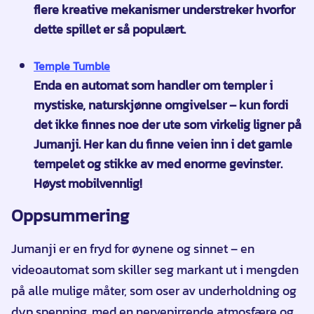
flere kreative mekanismer understreker hvorfor
dette spillet er så populært.
Temple Tumble
Enda en automat som handler om templer i
mystiske, naturskjønne omgivelser – kun fordi
det ikke finnes noe der ute som virkelig ligner på
Jumanji. Her kan du finne veien inn i det gamle
tempelet og stikke av med enorme gevinster.
Høyst mobilvennlig!
Oppsummering
Jumanji er en fryd for øynene og sinnet – en
videoautomat som skiller seg markant ut i mengden
på alle mulige måter, som oser av underholdning og
dyp spenning, med en nervepirrende atmosfære og