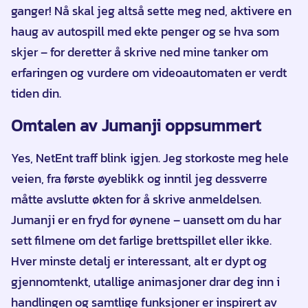
ganger! Nå skal jeg altså sette meg ned, aktivere en
haug av autospill med ekte penger og se hva som
skjer – for deretter å skrive ned mine tanker om
erfaringen og vurdere om videoautomaten er verdt
tiden din.
Omtalen av Jumanji oppsummert
Yes, NetEnt traff blink igjen. Jeg storkoste meg hele
veien, fra første øyeblikk og inntil jeg dessverre
måtte avslutte økten for å skrive anmeldelsen.
Jumanji er en fryd for øynene – uansett om du har
sett filmene om det farlige brettspillet eller ikke.
Hver minste detalj er interessant, alt er dypt og
gjennomtenkt, utallige animasjoner drar deg inn i
handlingen og samtlige funksjoner er inspirert av