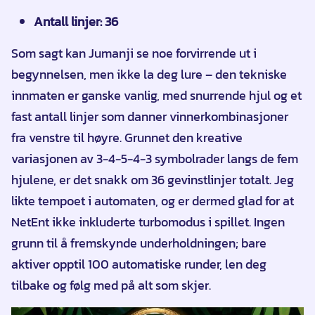
Antall linjer
: 36
Som sagt kan Jumanji se noe forvirrende ut i
begynnelsen, men ikke la deg lure – den tekniske
innmaten er ganske vanlig, med snurrende hjul og et
fast antall linjer som danner vinnerkombinasjoner
fra venstre til høyre. Grunnet den kreative
variasjonen av 3-4-5-4-3 symbolrader langs de fem
hjulene, er det snakk om 36 gevinstlinjer totalt. Jeg
likte tempoet i automaten, og er dermed glad for at
NetEnt ikke inkluderte turbomodus i spillet. Ingen
grunn til å fremskynde underholdningen; bare
aktiver opptil 100 automatiske runder, len deg
tilbake og følg med på alt som skjer.