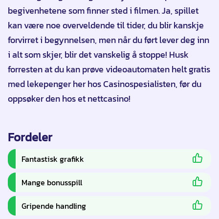
begivenhetene som finner sted i filmen. Ja, spillet
kan være noe overveldende til tider, du blir kanskje
forvirret i begynnelsen, men når du ført lever deg inn
i alt som skjer, blir det vanskelig å stoppe! Husk
forresten at du kan prøve videoautomaten helt gratis
med lekepenger her hos Casinospesialisten, før du
oppsøker den hos et nettcasino!
Fordeler
Fantastisk grafikk
Mange bonusspill
Gripende handling