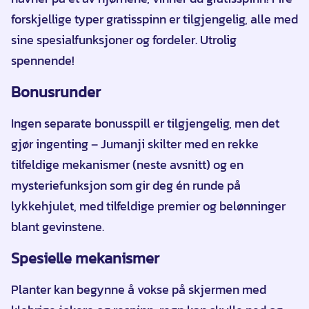
forskjellige typer gratisspinn er tilgjengelig, alle med
sine spesialfunksjoner og fordeler. Utrolig
spennende!
Bonusrunder
Ingen separate bonusspill er tilgjengelig, men det
gjør ingenting – Jumanji skilter med en rekke
tilfeldige mekanismer (neste avsnitt) og en
mysteriefunksjon som gir deg én runde på
lykkehjulet, med tilfeldige premier og belønninger
blant gevinstene.
Spesielle mekanismer
Planter kan begynne å vokse på skjermen med