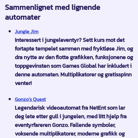
Sammenlignet med lignende
automater
Jungle Jim
Interessert i jungeleventyr? Sett kurs mot det
fortapte tempelet sammen med fryktløse Jim, og
dra nytte av den flotte grafikken, funksjonene og
toppgevinsten som Games Global har inkludert i
denne automaten. Multiplikatorer og gratisspinn
venter!
Gonzo’s Quest
Legendarisk videoautomat fra NetEnt som lar
deg lete etter gull i jungelen, med litt hjelp fra
eventyrfareren Gonzo. Fallende symboler,
voksende multiplikatorer, moderne grafikk og