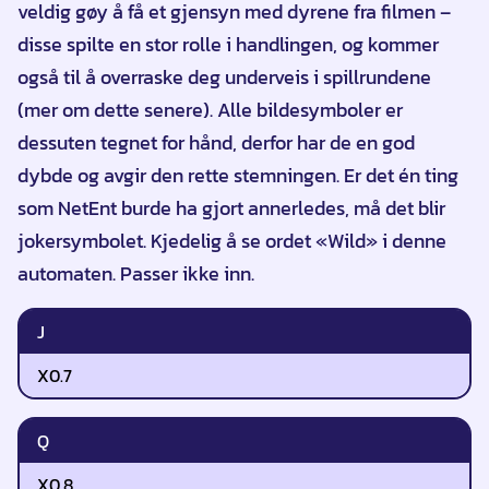
veldig gøy å få et gjensyn med dyrene fra filmen –
disse spilte en stor rolle i handlingen, og kommer
også til å overraske deg underveis i spillrundene
(mer om dette senere). Alle bildesymboler er
dessuten tegnet for hånd, derfor har de en god
dybde og avgir den rette stemningen. Er det én ting
som NetEnt burde ha gjort annerledes, må det blir
jokersymbolet. Kjedelig å se ordet «Wild» i denne
automaten. Passer ikke inn.
J
X0.7
Q
X0.8