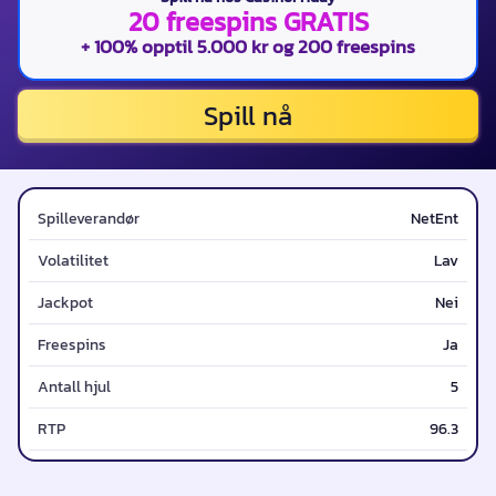
20 freespins GRATIS
+ 100% opptil 5.000 kr og 200 freespins
Spill nå
Spilleverandør
NetEnt
Volatilitet
Lav
Jackpot
Nei
Freespins
Ja
Antall hjul
5
RTP
96.3