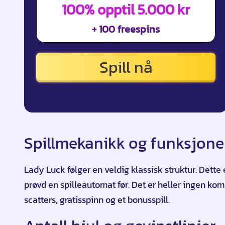
100% opptil 5.000 kr
+ 100 freespins
Spill nå
Spillmekanikk og funksjone
Lady Luck følger en veldig klassisk struktur. Dette er
prøvd en spilleautomat før. Det er heller ingen kom
scatters, gratisspinn og et bonusspill.