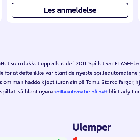
Les anmeldelse
Net som dukket opp allerede i 2011. Spillet var FLASH-bas
e for at dette ikke var blant de nyeste spilleautomatene 
s om man hadde kjøpt turen sin på Temu. Sterke farger, hj
spillet, så blant nyere
blir Lady Luck
spilleautomater på nett
Ulemper