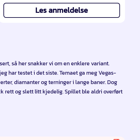
Les anmeldelse
ert, så her snakker vi om en enklere variant.
jeg har testet i det siste. Temaet ga meg Vegas-
erter, diamanter og terninger i lange baner. Dog
 rett og slett litt kjedelig. Spillet ble aldri overført