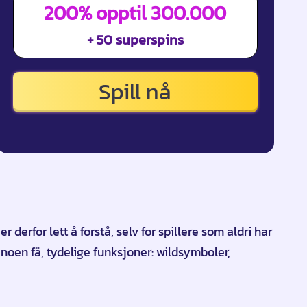
200% opptil 300.000
+ 50 superspins
Spill nå
r derfor lett å forstå, selv for spillere som aldri har
noen få, tydelige funksjoner: wildsymboler,