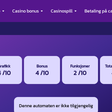
o
Casino bonus
Casinospill
Betaling på c
rafikk
Bonus
Funksjoner
Tot
4 /10
4 /10
2 /10
Denne automaten er ikke tilgjengelig