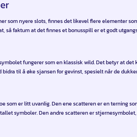
er
 som nyere slots, finnes det likevel flere elementer som 
t, så faktum at det finnes et bonusspill er et godt utgang
ymbolet fungerer som en klassisk wild. Det betyr at det 
idra til å øke sjansen for gevinst, spesielt når de dukke
oe som er litt uvanlig. Den ene scatteren er en terning so
ntallet symboler. Den andre scatteren er stjernesymbolet,