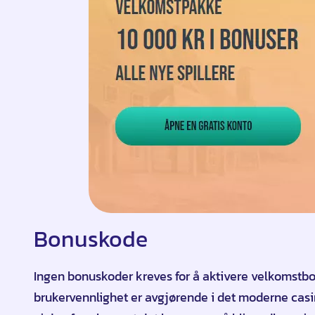
Bonuskode
Ingen bonuskoder kreves for å aktivere velkomstbon
brukervennlighet er avgjørende i det moderne casino