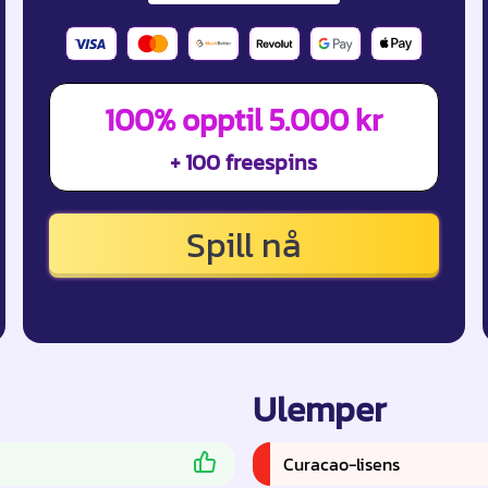
100% opptil 5.000 kr
+ 100 freespins
Spill nå
Ulemper
Curacao-lisens