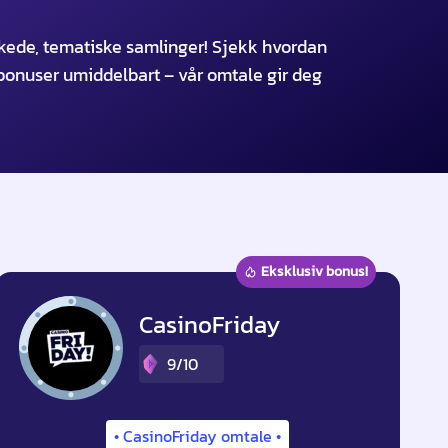
ukkede, tematiske samlinger! Sjekk hvordan
onuser umiddelbart – vår omtale gir deg
Eksklusiv bonus!
CasinoFriday
9/10
CasinoFriday omtale