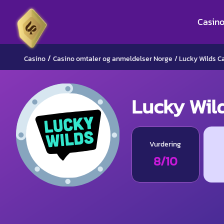
Casin
/
Casino
Casino omtaler og anmeldelser Norge
/
Lucky Wilds C
Lucky Wil
Vurdering
8/10