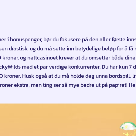
roner i bonuspenger, bør du fokusere på den aller første 
tsen drastisk, og du må sette inn betydelige beløp for å få
0 kroner, og nettcasinoet krever at du omsetter både din
kyWilds med et par verdige konkurrenter. Du har kun 7 da
 kroner. Husk også at du må holde deg unna bordspill, l
0 kroner ekstra, men ting ser så mye bedre ut på papiret! H