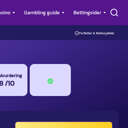
asino
Gambling guide
Bettingsider
Forfatter & faktasjekker
alvurdering
8 /10