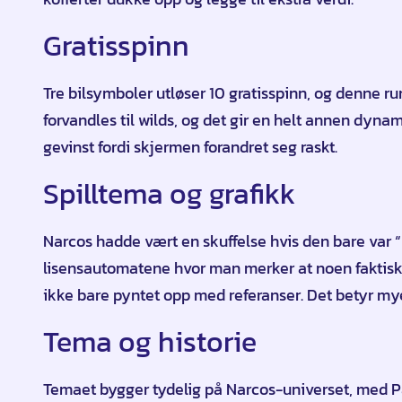
Gratisspinn
Tre bilsymboler utløser 10 gratisspinn, og denne r
forvandles til wilds, og det gir en helt annen dynami
gevinst fordi skjermen forandret seg raskt.
Spilltema og grafikk
Narcos hadde vært en skuffelse hvis den bare var “
lisensautomatene hvor man merker at noen faktisk g
ikke bare pyntet opp med referanser. Det betyr mye 
Tema og historie
Temaet bygger tydelig på Narcos-universet, med Pa