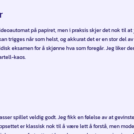
r
oautomat på papiret, men i praksis skjer det nok til at je
n trigges når som helst, og akkurat det er en stor del av 
idisk eksamen for å skjønne hva som foregår. Jeg liker den
artell-kaos.
sser spillet veldig godt. Jeg fikk en følelse av at gevins
psettet er klassisk nok til å være lett å forstå, men modern