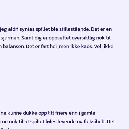
g aldri syntes spillet ble stillestående. Det er en
sjarmen. Samtidig er oppsettet oversiktlig nok til
 balansen. Det er fart her, men ikke kaos. Vel, ikke
tene kunne dukke opp litt friere enn i gamle
e nok til at spillet føles levende og fleksibelt. Det