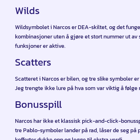
Wilds
Wildsymbolet i Narcos er DEA-skiltet, og det fungere
kombinasjoner uten å gjøre et stort nummer ut av s
funksjoner er aktive.
Scatters
Scatteret i Narcos er bilen, og tre slike symboler er
Jeg trengte ikke lure på hva som var viktig å følge 
Bonusspill
Narcos har ikke et klassisk pick-and-click-bonuss
tre Pablo-symboler lander på rad, låser de seg på pl
kofferter dukke opp og legge til ekstra verdi.