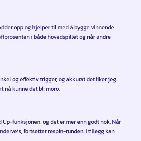
, rydder opp og hjelper til med å bygge vinnende
effprosenten i både hovedspillet og når andre
kel og effektiv trigger, og akkurat det liker jeg.
at nå kunne det bli moro.
d Up-funksjonen, og det er mer enn godt nok. Når
derveis, fortsetter respin-runden. I tillegg kan