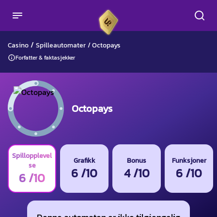
/
Casino
Spilleautomater
/
Octopays
Forfatter & faktasjekker
Octopays
Spillopplevel
Grafikk
Bonus
Funksjoner
se
6 /10
4 /10
6 /10
6 /10