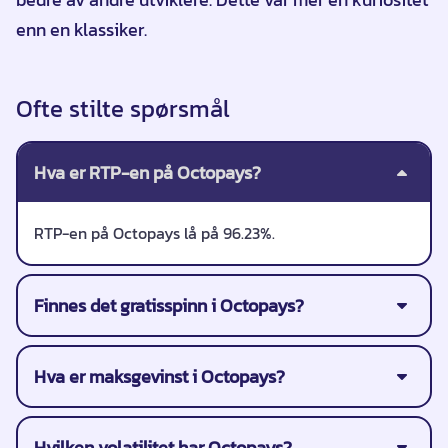
enn en klassiker.
Ofte stilte spørsmål
Hva er RTP-en på Octopays?
RTP-en på Octopays lå på 96.23%.
Finnes det gratisspinn i Octopays?
Hva er maksgevinst i Octopays?
Hvilken volatilitet har Octopays?