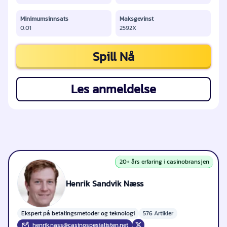
Minimumsinnsats
Maksgevinst
0.01
2592X
Spill Nå
Les anmeldelse
20+ års erfaring i casinobransjen
Henrik Sandvik Næss
Ekspert på betalingsmetoder og teknologi
576 Artikler
henrik.nass@casinospesialisten.net