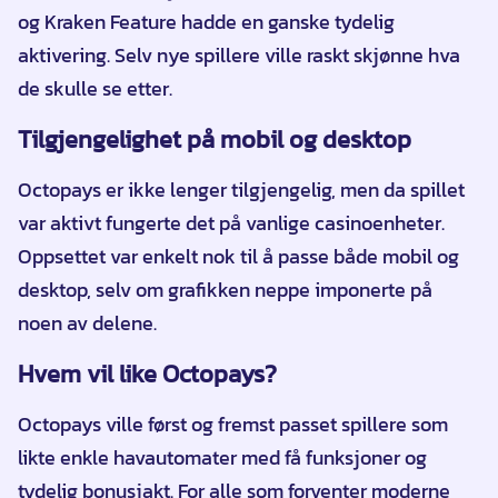
og Kraken Feature hadde en ganske tydelig
aktivering. Selv nye spillere ville raskt skjønne hva
de skulle se etter.
Tilgjengelighet på mobil og desktop
Octopays er ikke lenger tilgjengelig, men da spillet
var aktivt fungerte det på vanlige casinoenheter.
Oppsettet var enkelt nok til å passe både mobil og
desktop, selv om grafikken neppe imponerte på
noen av delene.
Hvem vil like Octopays?
Octopays ville først og fremst passet spillere som
likte enkle havautomater med få funksjoner og
tydelig bonusjakt. For alle som forventer moderne