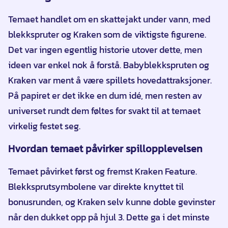
Temaet handlet om en skattejakt under vann, med
blekkspruter og Kraken som de viktigste figurene.
Det var ingen egentlig historie utover dette, men
ideen var enkel nok å forstå. Babyblekkspruten og
Kraken var ment å være spillets hovedattraksjoner.
På papiret er det ikke en dum idé, men resten av
universet rundt dem føltes for svakt til at temaet
virkelig festet seg.
Hvordan temaet påvirker spillopplevelsen
Temaet påvirket først og fremst Kraken Feature.
Blekksprutsymbolene var direkte knyttet til
bonusrunden, og Kraken selv kunne doble gevinster
når den dukket opp på hjul 3. Dette ga i det minste