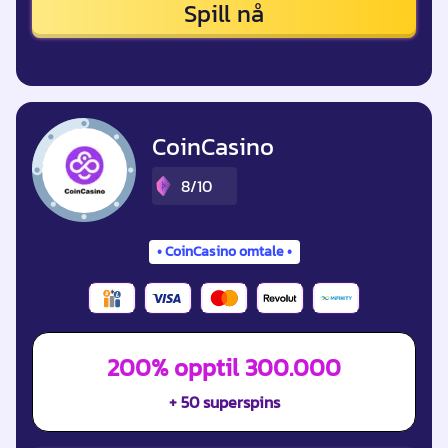
Spill nå
CoinCasino
8/10
CoinCasino omtale
200% opptil 300.000
+ 50 superspins