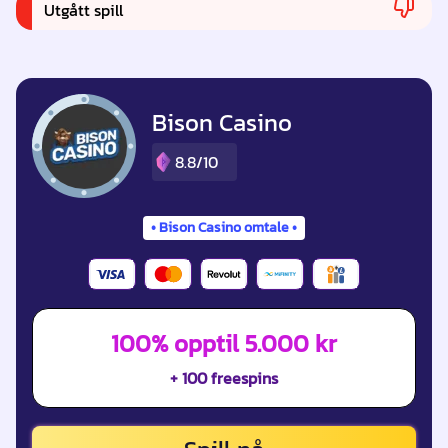
Utgått spill
Bison Casino
8.8/10
Bison Casino omtale
100% opptil 5.000 kr
+ 100 freespins