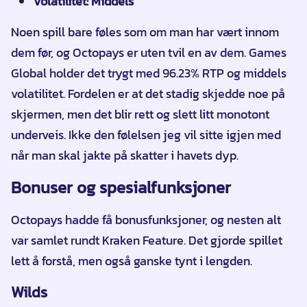
Volatilitet
: Middels
Noen spill bare føles som om man har vært innom
dem før, og Octopays er uten tvil en av dem. Games
Global holder det trygt med 96.23% RTP og middels
volatilitet. Fordelen er at det stadig skjedde noe på
skjermen, men det blir rett og slett litt monotont
underveis. Ikke den følelsen jeg vil sitte igjen med
når man skal jakte på skatter i havets dyp.
Bonuser og spesialfunksjoner
Octopays hadde få bonusfunksjoner, og nesten alt
var samlet rundt Kraken Feature. Det gjorde spillet
lett å forstå, men også ganske tynt i lengden.
Wilds