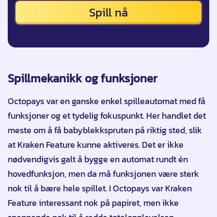
Spill nå
Spillmekanikk og funksjoner
Octopays var en ganske enkel spilleautomat med få
funksjoner og et tydelig fokuspunkt. Her handlet det
meste om å få babyblekkspruten på riktig sted, slik
at Kraken Feature kunne aktiveres. Det er ikke
nødvendigvis galt å bygge en automat rundt én
hovedfunksjon, men da må funksjonen være sterk
nok til å bære hele spillet. I Octopays var Kraken
Feature interessant nok på papiret, men ikke