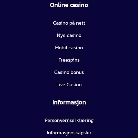
Online casino
Casino på nett
Nye casino
Mobil casino
Freespins
Casino bonus
Live Casino
Informasjon
Personvernserklæring
Informasjonskapsler