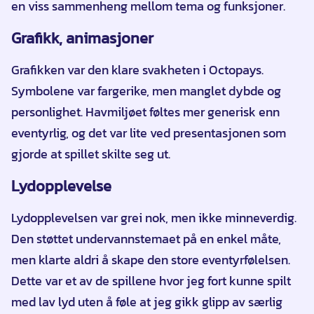
en viss sammenheng mellom tema og funksjoner.
Grafikk, animasjoner
Grafikken var den klare svakheten i Octopays.
Symbolene var fargerike, men manglet dybde og
personlighet. Havmiljøet føltes mer generisk enn
eventyrlig, og det var lite ved presentasjonen som
gjorde at spillet skilte seg ut.
Lydopplevelse
Lydopplevelsen var grei nok, men ikke minneverdig.
Den støttet undervannstemaet på en enkel måte,
men klarte aldri å skape den store eventyrfølelsen.
Dette var et av de spillene hvor jeg fort kunne spilt
med lav lyd uten å føle at jeg gikk glipp av særlig