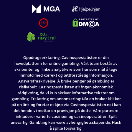
Oppdragserklæring: Casinospesialisten er din
hovedplatform for online gambling. Vårt team består av
skribenter og flinke analytikere som har som mål å lage
innhold med korrekt og lettforståelig informasjon.
Ansvarsfraskrivelse: Å bruke penger på gambling er
risikabelt. Casinospesialisten gir ingen økonomisk
rådgivning, da vi kun skriver informative tekster om
gambling. Erklæring om annonsering: Når en bruker klikker
på en link og foretar et kjøp via Casinospesialisten.net kan
det hende vi mottar en provisjon på dette. Våre partnere
inkluderer varierte casinoer og casinooperatører. Spill
ansvarlig: Gambling kan være avhengighetsskapende. Husk
å spille forsvarlig.