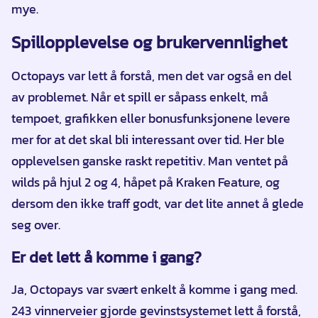
mye.
Spillopplevelse og brukervennlighet
Octopays var lett å forstå, men det var også en del
av problemet. Når et spill er såpass enkelt, må
tempoet, grafikken eller bonusfunksjonene levere
mer for at det skal bli interessant over tid. Her ble
opplevelsen ganske raskt repetitiv. Man ventet på
wilds på hjul 2 og 4, håpet på Kraken Feature, og
dersom den ikke traff godt, var det lite annet å glede
seg over.
Er det lett å komme i gang?
Ja, Octopays var svært enkelt å komme i gang med.
243 vinnerveier gjorde gevinstsystemet lett å forstå,