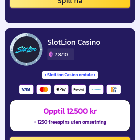
Spill nå
SlotLion Casino
7.8/10
SlotLion Casino omtale
Opptil 12.500 kr
+ 1250 freespins uten omsetning