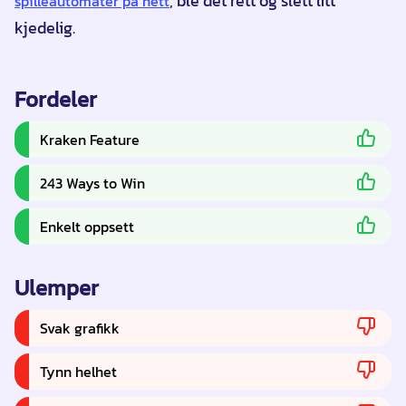
, ble det rett og slett litt
spilleautomater på nett
kjedelig.
Fordeler
Kraken Feature
243 Ways to Win
Enkelt oppsett
Ulemper
Svak grafikk
Tynn helhet