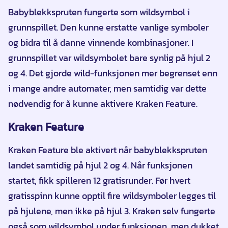
Babyblekkspruten fungerte som wildsymbol i
grunnspillet. Den kunne erstatte vanlige symboler
og bidra til å danne vinnende kombinasjoner. I
grunnspillet var wildsymbolet bare synlig på hjul 2
og 4. Det gjorde wild-funksjonen mer begrenset enn
i mange andre automater, men samtidig var dette
nødvendig for å kunne aktivere Kraken Feature.
Kraken Feature
Kraken Feature ble aktivert når babyblekkspruten
landet samtidig på hjul 2 og 4. Når funksjonen
startet, fikk spilleren 12 gratisrunder. Før hvert
gratisspinn kunne opptil fire wildsymboler legges til
på hjulene, men ikke på hjul 3. Kraken selv fungerte
også som wildsymbol under funksjonen, men dukket