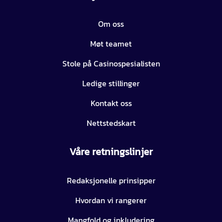
Om oss
Møt teamet
Stole på Casinospesialisten
Ledige stillinger
Kontakt oss
Nettstedskart
Våre retningslinjer
Redaksjonelle prinsipper
Hvordan vi rangerer
Mangfold og inkludering