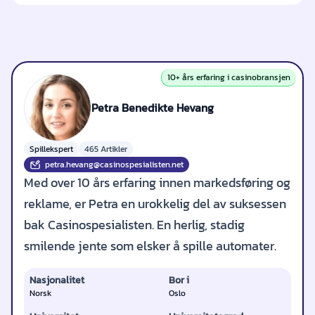
10+ års erfaring i casinobransjen
Petra Benedikte Hevang
Spillekspert
465 Artikler
petra.hevang@casinospesialisten.net
Med over 10 års erfaring innen markedsføring og
reklame, er Petra en urokkelig del av suksessen
bak Casinospesialisten. En herlig, stadig
smilende jente som elsker å spille automater.
Nasjonalitet
Bor i
Norsk
Oslo