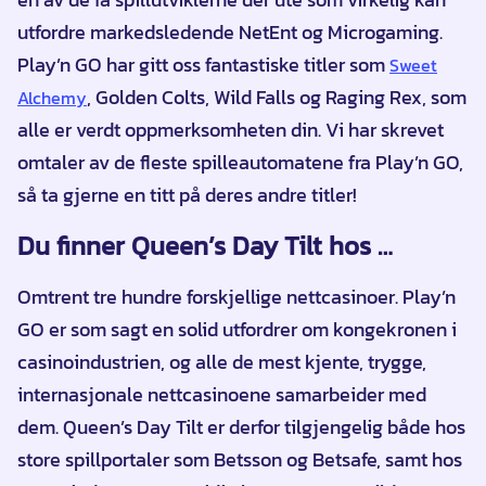
utfordre markedsledende NetEnt og Microgaming.
Play’n GO har gitt oss fantastiske titler som
Sweet
, Golden Colts, Wild Falls og Raging Rex, som
Alchemy
alle er verdt oppmerksomheten din. Vi har skrevet
omtaler av de fleste spilleautomatene fra Play’n GO,
så ta gjerne en titt på deres andre titler!
Du finner Queen’s Day Tilt hos …
Omtrent tre hundre forskjellige nettcasinoer. Play’n
GO er som sagt en solid utfordrer om kongekronen i
casinoindustrien, og alle de mest kjente, trygge,
internasjonale nettcasinoene samarbeider med
dem. Queen’s Day Tilt er derfor tilgjengelig både hos
store spillportaler som Betsson og Betsafe, samt hos