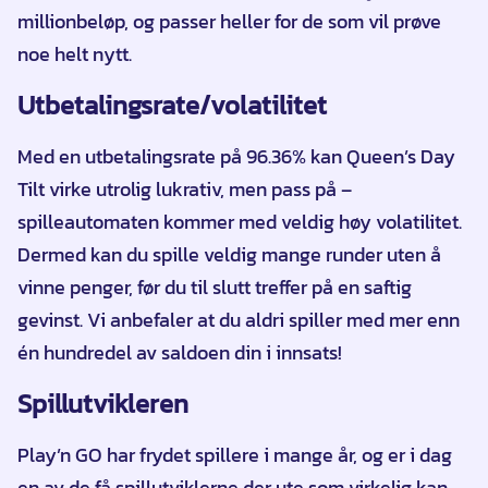
millionbeløp, og passer heller for de som vil prøve
noe helt nytt.
Utbetalingsrate/volatilitet
Med en utbetalingsrate på 96.36% kan Queen’s Day
Tilt virke utrolig lukrativ, men pass på –
spilleautomaten kommer med veldig høy volatilitet.
Dermed kan du spille veldig mange runder uten å
vinne penger, før du til slutt treffer på en saftig
gevinst. Vi anbefaler at du aldri spiller med mer enn
én hundredel av saldoen din i innsats!
Spillutvikleren
Play’n GO har frydet spillere i mange år, og er i dag
en av de få spillutviklerne der ute som virkelig kan