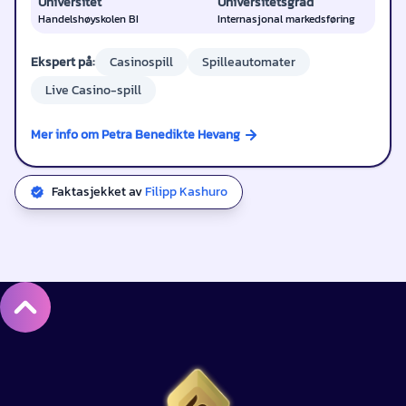
Universitet
Universitetsgrad
Handelshøyskolen BI
Internasjonal markedsføring
Ekspert på:
Casinospill
Spilleautomater
Live Casino-spill
Mer info om Petra Benedikte Hevang
Faktasjekket av
Filipp Kashuro