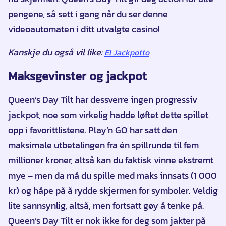
pengene, så sett i gang når du ser denne
videoautomaten i ditt utvalgte casino!
Kanskje du også vil like:
El Jackpotto
Maksgevinster og jackpot
Queen’s Day Tilt har dessverre ingen progressiv
jackpot, noe som virkelig hadde løftet dette spillet
opp i favorittlistene. Play’n GO har satt den
maksimale utbetalingen fra én spillrunde til fem
millioner kroner, altså kan du faktisk vinne ekstremt
mye – men da må du spille med maks innsats (1 000
kr) og håpe på å rydde skjermen for symboler. Veldig
lite sannsynlig, altså, men fortsatt gøy å tenke på.
Queen’s Day Tilt er nok ikke for deg som jakter på