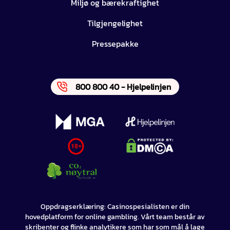
Miljø og bærekraftighet
Tilgjengelighet
Pressepakke
800 800 40 - Hjelpelinjen
Oppdragserklæring: Casinospesialisten er din
hovedplatform for online gambling. Vårt team består av
skribenter og flinke analytikere som har som mål å lage