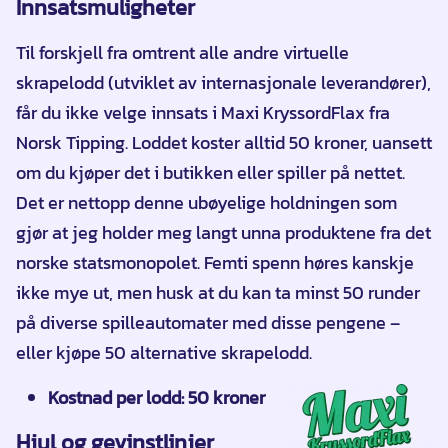
Innsatsmuligheter
Til forskjell fra omtrent alle andre virtuelle
skrapelodd (utviklet av internasjonale leverandører),
får du ikke velge innsats i Maxi KryssordFlax fra
Norsk Tipping. Loddet koster alltid 50 kroner, uansett
om du kjøper det i butikken eller spiller på nettet.
Det er nettopp denne ubøyelige holdningen som
gjør at jeg holder meg langt unna produktene fra det
norske statsmonopolet. Femti spenn høres kanskje
ikke mye ut, men husk at du kan ta minst 50 runder
på diverse spilleautomater med disse pengene –
eller kjøpe 50 alternative skrapelodd.
Kostnad per lodd
: 50 kroner
Hjul og gevinstlinjer