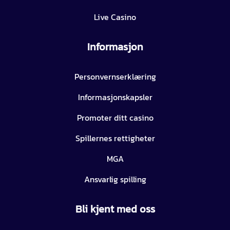
Live Casino
Informasjon
Personvernserklæring
Informasjonskapsler
Promoter ditt casino
Spillernes rettigheter
MGA
Ansvarlig spilling
Bli kjent med oss