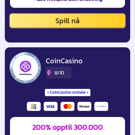
Spill nå
CoinCasino
8/10
CoinCasino omtale
200% opptil 300.000