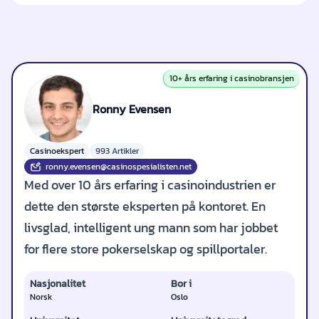
10+ års erfaring i casinobransjen
Ronny Evensen
Casinoekspert
993 Artikler
ronny.evensen@casinospesialisten.net
Med over 10 års erfaring i casinoindustrien er
dette den største eksperten på kontoret. En
livsglad, intelligent ung mann som har jobbet
for flere store pokerselskap og spillportaler.
Nasjonalitet
Bor i
Norsk
Oslo