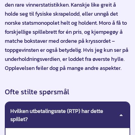
den rare vinnerstatistikken. Kanskje like greit å
holde seg til fysiske skrapelodd, eller unngå det
norske statsmonopolet helt og holdent. Moro å få to
forskjellige spillebrett for én pris, og kjempegøy å
matche bokstaver med ordene på kryssordet –
toppgevinsten er også betydelig. Hvis jeg kun ser på
underholdningsverdien, er loddet fra øverste hylle.
Opplevelsen feiler dog på mange andre aspekter.
Ofte stilte spørsmål
Hvilken utbetalingsrate (RTP) har dette
spillet?