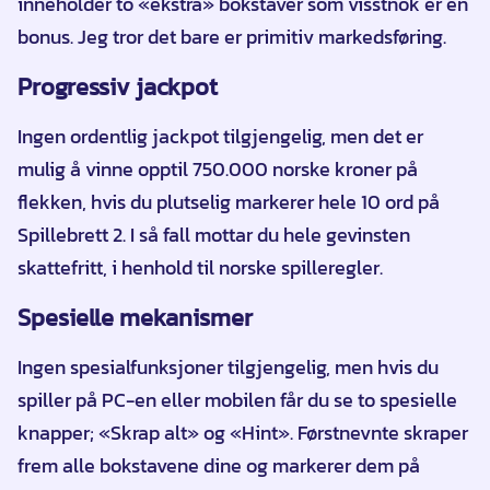
inneholder to «ekstra» bokstaver som visstnok er en
bonus. Jeg tror det bare er primitiv markedsføring.
Progressiv jackpot
Ingen ordentlig jackpot tilgjengelig, men det er
mulig å vinne opptil 750.000 norske kroner på
flekken, hvis du plutselig markerer hele 10 ord på
Spillebrett 2. I så fall mottar du hele gevinsten
skattefritt, i henhold til norske spilleregler.
Spesielle mekanismer
Ingen spesialfunksjoner tilgjengelig, men hvis du
spiller på PC-en eller mobilen får du se to spesielle
knapper; «Skrap alt» og «Hint». Førstnevnte skraper
frem alle bokstavene dine og markerer dem på