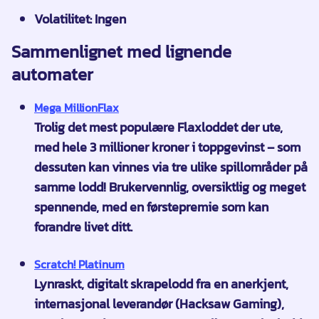
Volatilitet
: Ingen
Sammenlignet med lignende
automater
Mega MillionFlax
Trolig det mest populære Flaxloddet der ute,
med hele 3 millioner kroner i toppgevinst – som
dessuten kan vinnes via tre ulike spillområder på
samme lodd! Brukervennlig, oversiktlig og meget
spennende, med en førstepremie som kan
forandre livet ditt.
Scratch! Platinum
Lynraskt, digitalt skrapelodd fra en anerkjent,
internasjonal leverandør (Hacksaw Gaming),