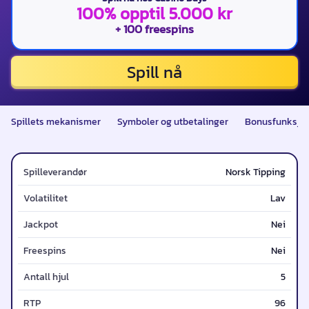
100% opptil 5.000 kr
+ 100 freespins
Spill nå
Spillets mekanismer
Symboler og utbetalinger
Bonusfunksjo
Spilleverandør
Norsk Tipping
Volatilitet
Lav
Jackpot
Nei
Freespins
Nei
Antall hjul
5
RTP
96