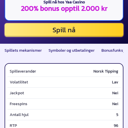
Spill nå hos Yaa Casino
200% bonus opptil 2.000 kr
Spill nå
Spillets mekanismer
Symboler og utbetalinger
Bonusfunksjo
Spilleverandør
Norsk Tipping
Volatilitet
Lav
Jackpot
Nei
Freespins
Nei
Antall hjul
5
RTP
96