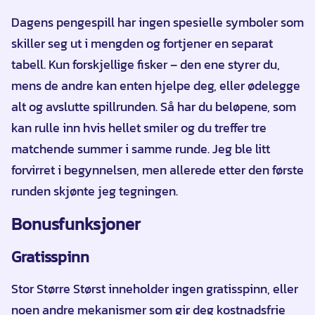
Dagens pengespill har ingen spesielle symboler som
skiller seg ut i mengden og fortjener en separat
tabell. Kun forskjellige fisker – den ene styrer du,
mens de andre kan enten hjelpe deg, eller ødelegge
alt og avslutte spillrunden. Så har du beløpene, som
kan rulle inn hvis hellet smiler og du treffer tre
matchende summer i samme runde. Jeg ble litt
forvirret i begynnelsen, men allerede etter den første
runden skjønte jeg tegningen.
Bonusfunksjoner
Gratisspinn
Stor Større Størst inneholder ingen gratisspinn, eller
noen andre mekanismer som gir deg kostnadsfrie