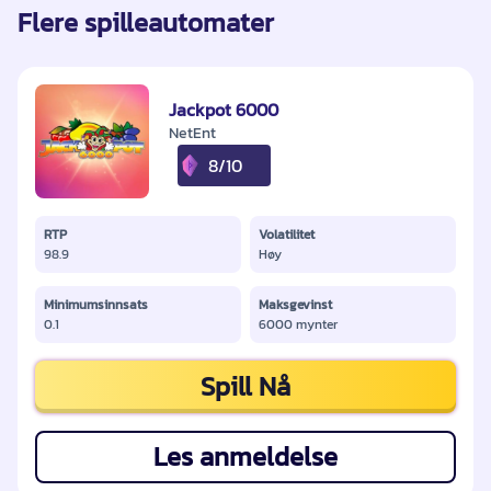
Flere spilleautomater
Jackpot 6000
NetEnt
8/10
RTP
Volatilitet
98.9
Høy
Minimumsinnsats
Maksgevinst
0.1
6000 mynter
Spill Nå
Les anmeldelse