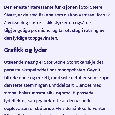
Den eneste interessante funksjonen i Stor Større
Størst, er de små fiskene som du kan «spise», for slik
å vokse deg større – slik styrker du også de
tilgjengelige premiene, og tar ett steg i retning av
den fyldige toppgevinsten.
Grafikk og lyder
Utseendemessig er Stor Større Størst kanskje det
peneste skrapeloddet hos monopolisten. Gøyalt,
tiltrekkende og enkelt, med søte detaljer som skaper
den rette stemningen umiddelbart. Blandet med
simpel bakgrunnsmusikk og små, tilpassede
lydeffekter, kan jeg bekrefte at den visuelle
opplevelsen er strålende. Hvis du nå ikke forventer