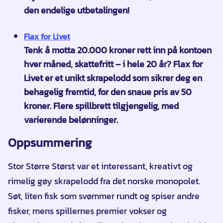
den endelige utbetalingen!
Flax for Livet
Tenk å motta 20.000 kroner rett inn på kontoen
hver måned, skattefritt – i hele 20 år? Flax for
Livet er et unikt skrapelodd som sikrer deg en
behagelig fremtid, for den snaue pris av 50
kroner. Flere spillbrett tilgjengelig, med
varierende belønninger.
Oppsummering
Stor Større Størst var et interessant, kreativt og
rimelig gøy skrapelodd fra det norske monopolet.
Søt, liten fisk som svømmer rundt og spiser andre
fisker, mens spillernes premier vokser og