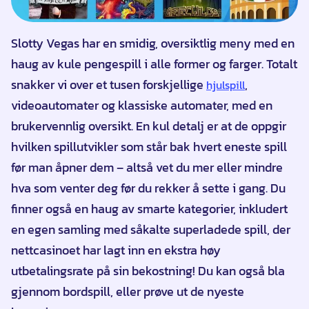
Slotty Vegas har en smidig, oversiktlig meny med en
haug av kule pengespill i alle former og farger. Totalt
snakker vi over et tusen forskjellige
,
hjulspill
videoautomater og klassiske automater, med en
brukervennlig oversikt. En kul detalj er at de oppgir
hvilken spillutvikler som står bak hvert eneste spill
før man åpner dem – altså vet du mer eller mindre
hva som venter deg før du rekker å sette i gang. Du
finner også en haug av smarte kategorier, inkludert
en egen samling med såkalte superladede spill, der
nettcasinoet har lagt inn en ekstra høy
utbetalingsrate på sin bekostning! Du kan også bla
gjennom bordspill, eller prøve ut de nyeste