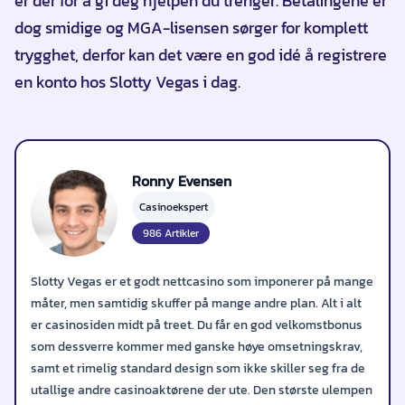
er der for å gi deg hjelpen du trenger. Betalingene er
dog smidige og MGA-lisensen sørger for komplett
trygghet, derfor kan det være en god idé å registrere
en konto hos Slotty Vegas i dag.
Ronny Evensen
Casinoekspert
986 Artikler
Slotty Vegas er et godt nettcasino som imponerer på mange
måter, men samtidig skuffer på mange andre plan. Alt i alt
er casinosiden midt på treet. Du får en god velkomstbonus
som dessverre kommer med ganske høye omsetningskrav,
samt et rimelig standard design som ikke skiller seg fra de
utallige andre casinoaktørene der ute. Den største ulempen