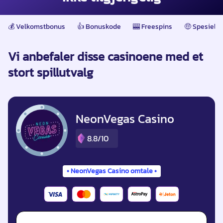
💰 Velkomstbonus
👍 Bonuskode
🎰 Freespins
🤑 Spesiell
Vi anbefaler disse casinoene med et
stort spillutvalg
NeonVegas Casino
8.8/10
NeonVegas Casino omtale