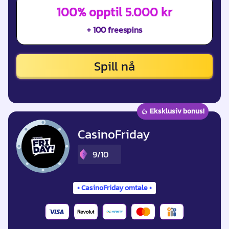
100% opptil 5.000 kr
+ 100 freespins
Spill nå
Eksklusiv bonus!
CasinoFriday
9/10
CasinoFriday omtale