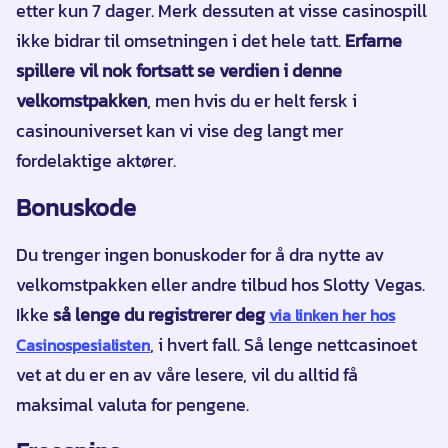
etter kun 7 dager. Merk dessuten at visse casinospill
ikke bidrar til omsetningen i det hele tatt.
Erfarne
spillere vil nok fortsatt se verdien i denne
velkomstpakken
, men hvis du er helt fersk i
casinouniverset kan vi vise deg langt mer
fordelaktige aktører.
Bonuskode
Du trenger ingen bonuskoder for å dra nytte av
velkomstpakken eller andre tilbud hos Slotty Vegas.
Ikke
så lenge du registrerer deg
via linken her hos
, i hvert fall. Så lenge nettcasinoet
Casinospesialisten
vet at du er en av våre lesere, vil du alltid få
maksimal valuta for pengene.