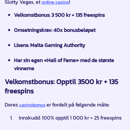
Slotty Vegas, et
!
online casino
Velkomstbonus
: 3 500 kr + 135 freespins
Omsetningskrav
: 40x bonusbeløpet
Lisens
: Malta Gaming Authority
Har sin egen «Hall of Fame» med de største
vinnerne
Velkomstbonus: Opptil 3500 kr + 135
freespins
Deres
er fordelt på følgende måte:
casinobonus
innskudd: 100% opptil 1 000 kr + 25 freespins