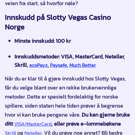
veien fra start, så hvorfor nøle?
Innskudd på Slotty Vegas Casino
Norge
Minste innskudd
: 100 kr
Innskuddsmetoder
: VISA, MasterCard, Neteller,
Skrill,
,
,
ecoPayz
Paysafe
Much Better
Når du er klar til å gjøre innskudd hos Slotty Vegas,
får du velge blant over en rekke brukervennlige
metoder. Dette er spesielt fordelaktig for norske
spillere, siden staten hele tiden prøver å begrense
hvor vi kan bruke pengene våre.
Du
kan gjerne bruke
ditt
, eller prøve
e
–
lommebøkene
VISA/MasterCard
og
. Vil du prøve noe annet? Bli bedre
Skrill
Neteller