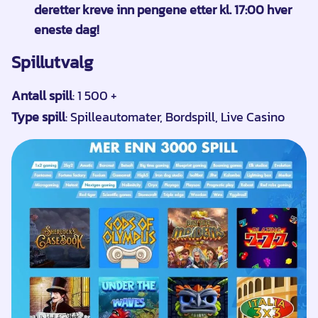
deretter kreve inn pengene etter kl. 17:00 hver
eneste dag!
Spillutvalg
Antall spill
: 1 500 +
Type spill
: Spilleautomater, Bordspill, Live Casino