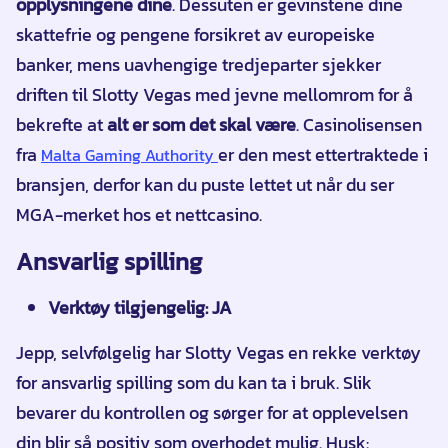
opplysningene dine
. Dessuten er gevinstene dine
skattefrie og pengene forsikret av europeiske
banker, mens uavhengige tredjeparter sjekker
driften til Slotty Vegas med jevne mellomrom for å
bekrefte at
alt er som det skal være
. Casinolisensen
fra
er den mest ettertraktede i
Malta Gaming Authority
bransjen, derfor kan du puste lettet ut når du ser
MGA-merket hos et nettcasino.
Ansvarlig spilling
Verktøy tilgjengelig
: JA
Jepp, selvfølgelig har Slotty Vegas en rekke verktøy
for ansvarlig spilling som du kan ta i bruk. Slik
bevarer du kontrollen og sørger for at opplevelsen
din blir så positiv som overhodet mulig. Husk: