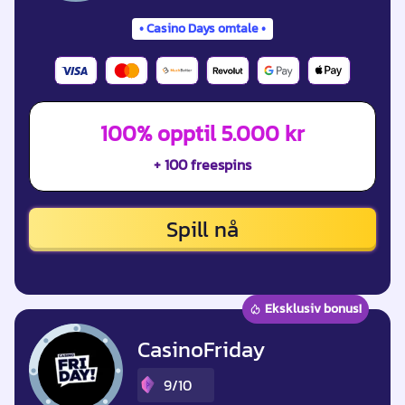
Casino Days omtale
100% opptil 5.000 kr
+ 100 freespins
Spill nå
Eksklusiv bonus!
CasinoFriday
9/10