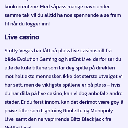
konkurrentene. Med såpass mange navn under
samme tak vil du alltid ha noe spennende å se frem
til når du logger inn!
Live casino
Slotty Vegas har fått på plass live casinospill fra
både Evolution Gaming og NetEnt Live, derfor ser du
alle de kule titlene som lar deg spille på direkten
mot helt ekte mennesker. Ikke det største utvalget vi
har sett, men de viktigste spillene er på plass – hvis
du har dilla på live casino, kan vi dog anbefale andre
steder. Er du først innom, kan det derimot være gøy å
prøve titler som Lightning Roulette og Monopoly
Live, samt den nervepirrende Blitz Blackjack fra
NetEnt Live!