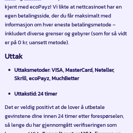
kjent med ecoPayz! Vi likte at nettcasinoet har en
egen betalingsside, der du får maksimalt med
informasjon om hver eneste betalingsmetode –
inkludert diverse grenser og gebyrer (som for så vidt
er på 0 kr, uansett metode).
Uttak
Uttaksmetoder
: VISA, MasterCard, Neteller,
Skrill, ecoPayz, MuchBetter
Uttakstid
: 24 timer
Det er veldig positivt at de lover å utbetale
gevinstene dine innen 24 timer etter forespørselen,
så lenge du har gjennomgått verifiseringen som