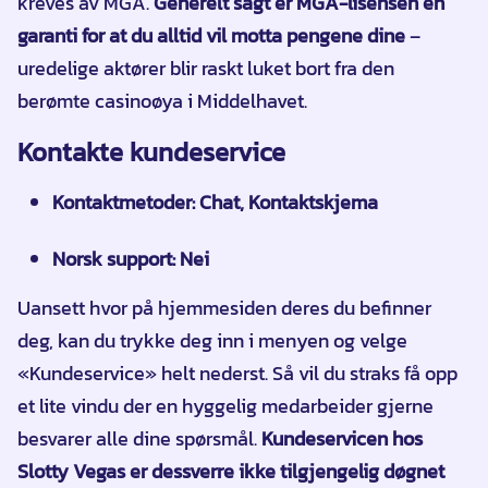
kreves av MGA.
Generelt sagt er MGA-lisensen en
garanti for at du alltid vil motta pengene dine
–
uredelige aktører blir raskt luket bort fra den
berømte casinoøya i Middelhavet.
Kontakte kundeservice
Kontaktmetoder
: Chat, Kontaktskjema
Norsk support
: Nei
Uansett hvor på hjemmesiden deres du befinner
deg, kan du trykke deg inn i menyen og velge
«Kundeservice» helt nederst. Så vil du straks få opp
et lite vindu der en hyggelig medarbeider gjerne
besvarer alle dine spørsmål.
Kundeservicen hos
Slotty Vegas er
dessverre ikke
tilgjengelig døgnet