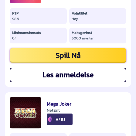
RTP
Volatilitet
98.9
Høy
Minimumsinnsats
Maksgevinst
0.1
6000 mynter
Spill Nå
Les anmeldelse
Mega Joker
NetEnt
8/10