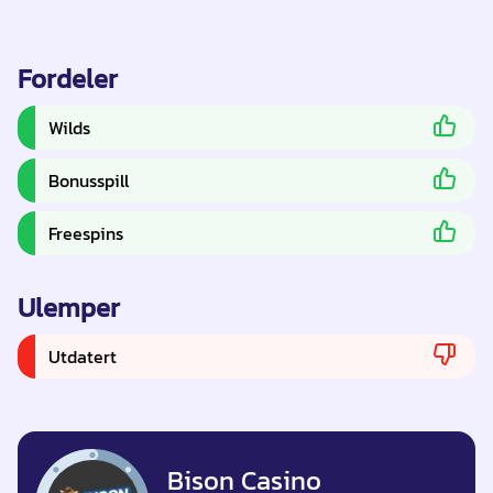
Fordeler
Wilds
Bonusspill
Freespins
Ulemper
Utdatert
Bison Casino