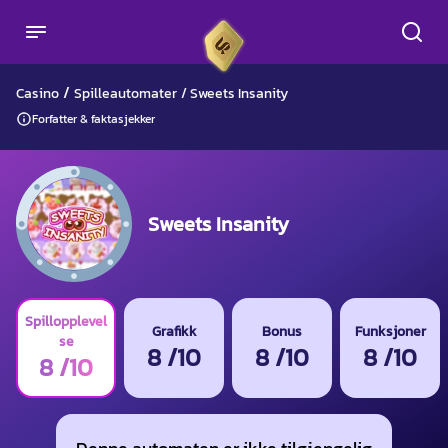
/
Casino
Spilleautomater
/
Sweets Insanity
Forfatter & faktasjekker
Sweets Insanity
Spillopplevel
Grafikk
Bonus
Funksjoner
se
8 /10
8 /10
8 /10
8 /10