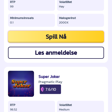
RTP
Volatilitet
99
Høy
Minimumsinnsats
Maksgevinst
0.1
2000X
Spill Nå
Les anmeldelse
Super Joker
Pragmatic Play
7.6/10
RTP
Volatilitet
96.52
Medium