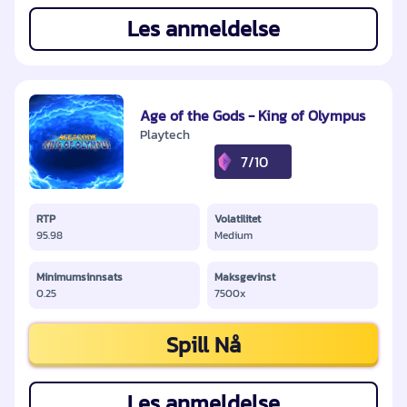
Les anmeldelse
Age of the Gods - King of Olympus
Playtech
7/10
RTP
Volatilitet
95.98
Medium
Minimumsinnsats
Maksgevinst
0.25
7500x
Spill Nå
Les anmeldelse