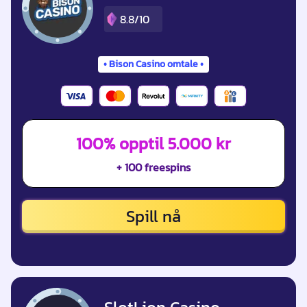
8.8/10
Bison Casino omtale
100% opptil 5.000 kr
+ 100 freespins
Spill nå