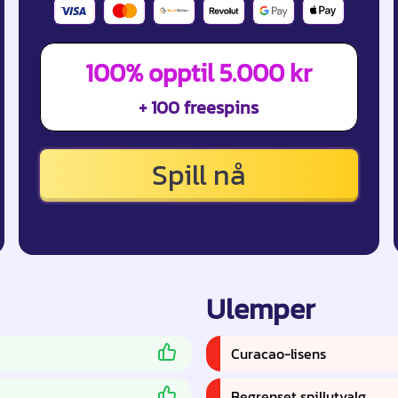
100% opptil 5.000 kr
+ 100 freespins
Spill nå
Ulemper
Curacao-lisens
Begrenset spillutvalg