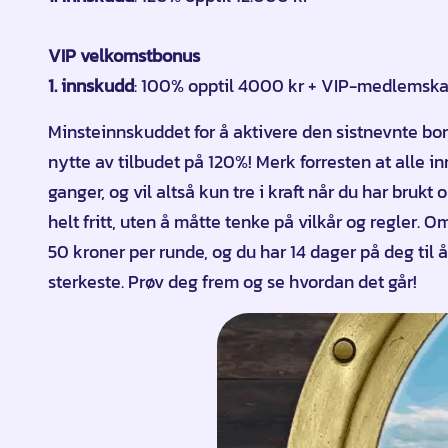
VIP velkomstbonus
1. innskudd
: 100% opptil 4000 kr + VIP-medlemskap
Minsteinnskuddet for å aktivere den sistnevnte bonu
nytte av tilbudet på 120%! Merk forresten at alle 
ganger, og vil altså kun tre i kraft når du har bruk
helt fritt, uten å måtte tenke på vilkår og regler.
50 kroner per runde, og du har 14 dager på deg til 
sterkeste. Prøv deg frem og se hvordan det går!