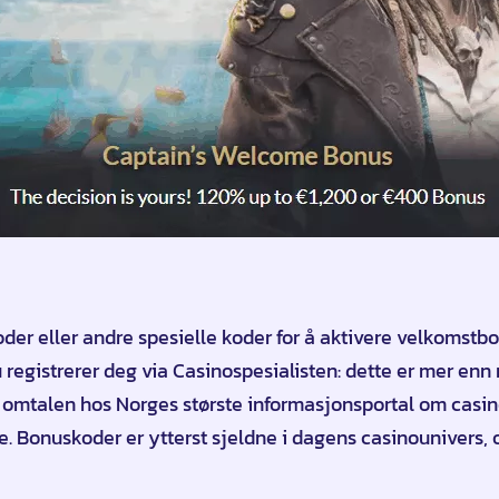
er eller andre spesielle koder for å aktivere velkomstbo
du registrerer deg via Casinospesialisten: dette er mer enn 
e omtalen hos Norges største informasjonsportal om casino 
se. Bonuskoder er ytterst sjeldne i dagens casinounivers, 