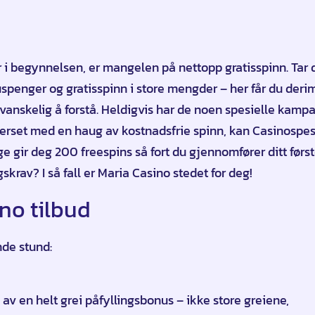
 begynnelsen, er mangelen på nettopp gratisspinn. Tar du e
spenger og gratisspinn i store mengder – her får du derim
r vanskelig å forstå. Heldigvis har de noen spesielle kam
iverset med en haug av kostnadsfrie spinn, kan Casinospe
gir deg 200 freespins så fort du gjennomfører ditt første 
rav? I så fall er Maria Casino stedet for deg!
no tilbud
de stund:
v en helt grei påfyllingsbonus – ikke store greiene,