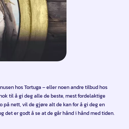
nusen hos Tortuga – eller noen andre tilbud hos
nok til å gi deg alle de beste, mest fordelaktige
på nett, vil de gjøre alt de kan for å gi deg en
og det er godt å se at de går hånd i hånd med tiden.