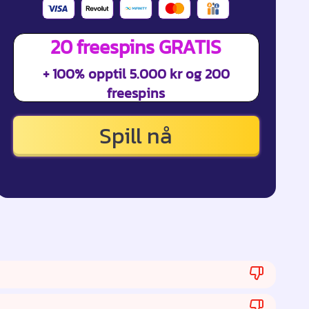
20 freespins GRATIS
+ 100% opptil 5.000 kr og 200
freespins
Spill nå