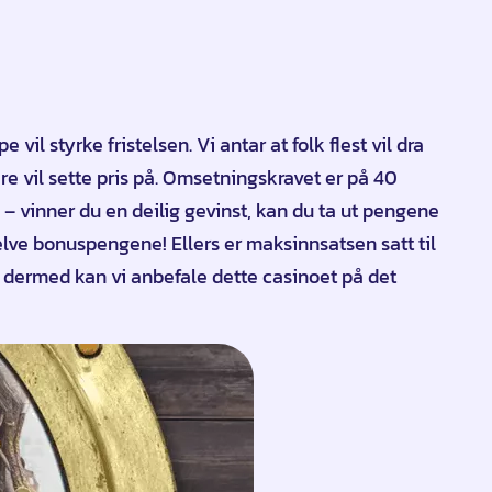
l styrke fristelsen. Vi antar at folk flest vil dra
re vil sette pris på. Omsetningskravet er på 40
n – vinner du en deilig gevinst, kan du ta ut pengene
selve bonuspengene! Ellers er maksinnsatsen satt til
 – dermed kan vi anbefale dette casinoet på det