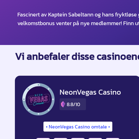
Fascinert av Kaptein Sabeltann og hans fryktløse g
velkomstbonus venter på nye medlemmer! Finn ut a
Vi anbefaler disse casinoene
NeonVegas Casino
8.8/10
NeonVegas Casino omtale