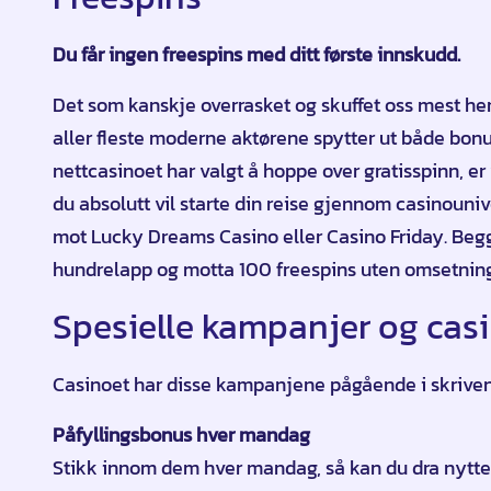
Du får ingen freespins med ditt første innskudd.
Det som kanskje overrasket og skuffet oss mest her i
aller fleste moderne aktørene spytter ut både bonu
nettcasinoet har valgt å hoppe over gratisspinn, e
du absolutt vil starte din reise gjennom casinoun
mot Lucky Dreams Casino eller Casino Friday. Begge 
hundrelapp og motta 100 freespins uten omsetningsk
Spesielle kampanjer og casi
Casinoet har disse kampanjene pågående i skriven
Påfyllingsbonus hver mandag
Stikk innom dem hver mandag, så kan du dra nytte a