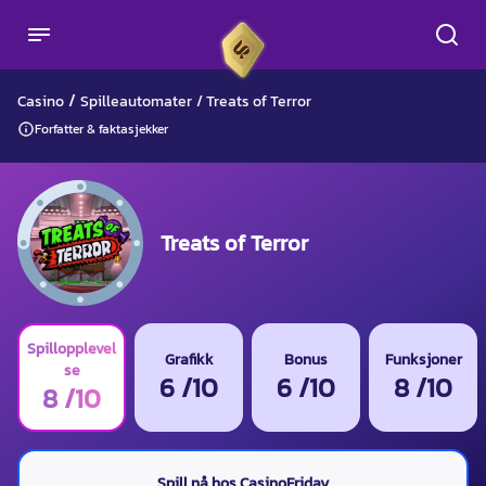
/
Casino
Spilleautomater
/
Treats of Terror
Forfatter & faktasjekker
Treats of Terror
Spillopplevel
Grafikk
Bonus
Funksjoner
se
6 /10
6 /10
8 /10
8 /10
Spill nå hos CasinoFriday