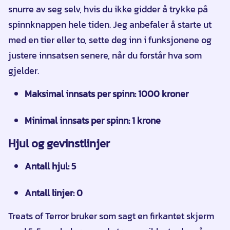
snurre av seg selv, hvis du ikke gidder å trykke på
spinnknappen hele tiden. Jeg anbefaler å starte ut
med en tier eller to, sette deg inn i funksjonene og
justere innsatsen senere, når du forstår hva som
gjelder.
Maksimal innsats per spinn
: 1000 kroner
Minimal innsats per spinn
: 1 krone
Hjul og gevinstlinjer
Antall hjul
: 5
Antall linjer
: 0
Treats of Terror bruker som sagt en firkantet skjerm