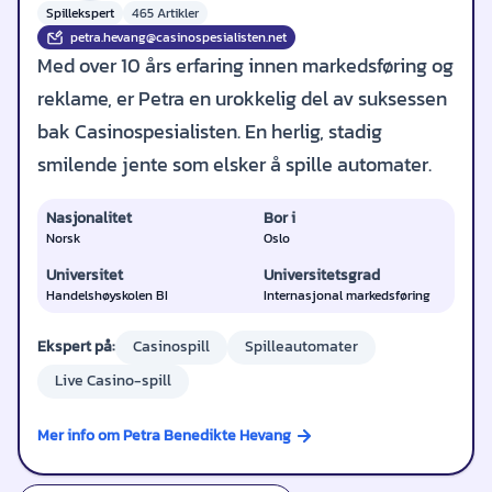
Spillekspert
465 Artikler
petra.hevang@casinospesialisten.net
Med over 10 års erfaring innen markedsføring og
reklame, er Petra en urokkelig del av suksessen
bak Casinospesialisten. En herlig, stadig
smilende jente som elsker å spille automater.
Nasjonalitet
Bor i
Norsk
Oslo
Universitet
Universitetsgrad
Handelshøyskolen BI
Internasjonal markedsføring
Ekspert på:
Casinospill
Spilleautomater
Live Casino-spill
Mer info om Petra Benedikte Hevang