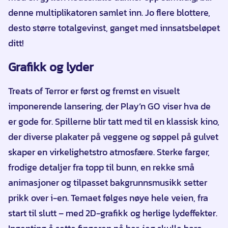
denne multiplikatoren samlet inn. Jo flere blottere,
desto større totalgevinst, ganget med innsatsbeløpet
ditt!
Grafikk og lyder
Treats of Terror er først og fremst en visuelt
imponerende lansering, der Play’n GO viser hva de
er gode for. Spillerne blir tatt med til en klassisk kino,
der diverse plakater på veggene og søppel på gulvet
skaper en virkelighetstro atmosfære. Sterke farger,
frodige detaljer fra topp til bunn, en rekke små
animasjoner og tilpasset bakgrunnsmusikk setter
prikk over i-en. Temaet følges nøye hele veien, fra
start til slutt – med 2D-grafikk og herlige lydeffekter.