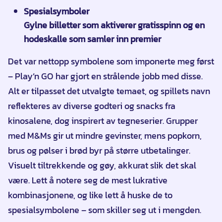
Spesialsymboler
Gylne billetter som aktiverer gratisspinn og en
hodeskalle som samler inn premier
Det var nettopp symbolene som imponerte meg først
– Play’n GO har gjort en strålende jobb med disse.
Alt er tilpasset det utvalgte temaet, og spillets navn
reflekteres av diverse godteri og snacks fra
kinosalene, dog inspirert av tegneserier. Grupper
med M&Ms gir ut mindre gevinster, mens popkorn,
brus og pølser i brød byr på større utbetalinger.
Visuelt tiltrekkende og gøy, akkurat slik det skal
være. Lett å notere seg de mest lukrative
kombinasjonene, og like lett å huske de to
spesialsymbolene – som skiller seg ut i mengden.