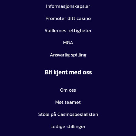
Informasjonskapsler
Promoter ditt casino
Spillernes rettigheter
MGA
Ansvarlig spilling
Bli kjent med oss
Om oss
Møt teamet
Stole på Casinospesialisten
Ledige stillinger