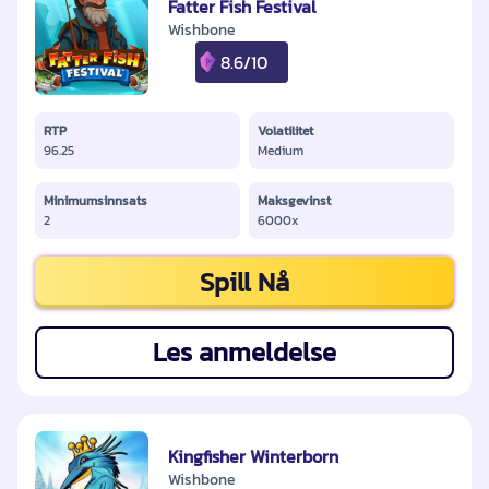
Fatter Fish Festival
Wishbone
8.6/10
RTP
Volatilitet
96.25
Medium
Minimumsinnsats
Maksgevinst
2
6000x
Spill Nå
Les anmeldelse
Kingfisher Winterborn
Wishbone