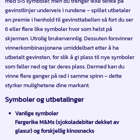
med 5×5 symboler, men du trenger ikke tenke på
gevinstlinjer underveis i rundene – spillet utbetaler
en premie i henhold til gevinsttabellen så fort du ser
6 eller flere like symboler hvor som helst på
skjermen. Utrolig brukervennlig. Dessuten forsvinner
vinnerkombinasjonene umiddelbart etter å ha
utbetalt gevinsten, for slik å gi plass til nye symboler
som faller ned og tar deres plass. Dermed kan du
vinne flere ganger på rad i samme spinn – dette
styrker mulighetene dine markant.
Symboler og utbetalinger
Vanlige symboler
Fargerike M&Ms (sjokoladebiter dekket av
glasur) og forskjellig kinosnacks