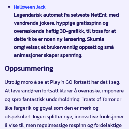
Halloween Jack
Legendarisk automat fra selveste NetEnt, med
vandrende jokere, hyppige gratisspinn og
overraskende heftig 3D-grafikk, til tross for at
dette ikke er noen ny lansering. Skumle
omgivelser, et brukervennlig oppsett og små
animasjoner skaper spenning.
Oppsummering
Utrolig moro å se at Play’n GO fortsatt har det i seg.
At leverandøren fortsatt klarer å overraske, imponere
og spre fantastisk underholdning. Treats of Terror er
like fargerik og gøyal som den er mørk og
utspekulert. Ingen splitter nye, innovative funksjoner
å vise til, men regelmessige respinn og fordelaktige