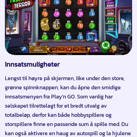
Innsatsmuligheter
Lengst til høyre på skjermen, like under den store,
grønne spinnknappen, kan du åpne den smidige
innsatsmenyen fra Play’n GO. Som vanlig har
selskapet tilrettelagt for et bredt utvalg av
totalbeløp, derfor kan både hobbyspillere og
storspillere finne en passende sum å spille med. Du
kan også aktivere en haug av autospill og la hjulene