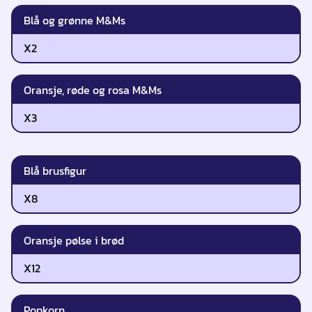
Blå og grønne M&Ms
X2
Oransje, røde og rosa M&Ms
X3
Blå brusfigur
X8
Oransje pølse i brød
X12
Popkorn