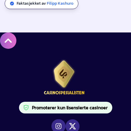
Faktasjekket av
Filipp Kashuro
Promoterer kun lisensierte casinoer