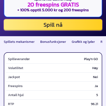
20 freespins GRATIS
+ 100% opptil 5.000 kr og 200 freespins
Spill nå
Spillets mekanismer
Bonusfunksjoner
Grafikk og lyder
RTP
Spilleverandør
Play'n GO
Volatilitet
Høy
Jackpot
Nei
Freespins
Ja
Antall hjul
5
RTP
96.21