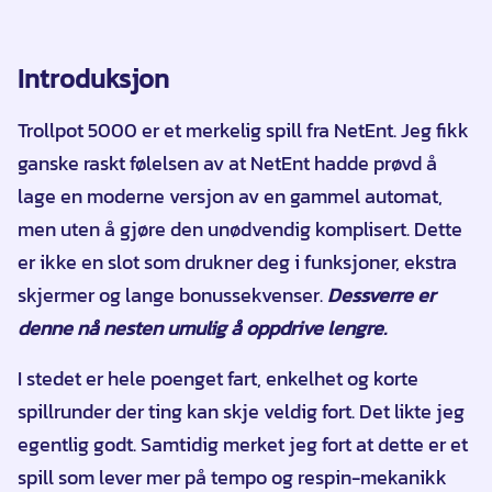
Introduksjon
Trollpot 5000 er et merkelig spill fra NetEnt. Jeg fikk
ganske raskt følelsen av at NetEnt hadde prøvd å
lage en moderne versjon av en gammel automat,
men uten å gjøre den unødvendig komplisert. Dette
er ikke en slot som drukner deg i funksjoner, ekstra
skjermer og lange bonussekvenser.
Dessverre er
denne nå nesten umulig å oppdrive lengre.
I stedet er hele poenget fart, enkelhet og korte
spillrunder der ting kan skje veldig fort. Det likte jeg
egentlig godt. Samtidig merket jeg fort at dette er et
spill som lever mer på tempo og respin-mekanikk