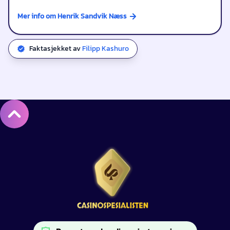
Mer info om Henrik Sandvik Næss
Faktasjekket av
Filipp Kashuro