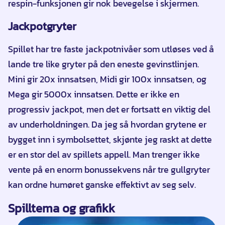
respin-funksjonen gir nok bevegelse i skjermen.
Jackpotgryter
Spillet har tre faste jackpotnivåer som utløses ved å
lande tre like gryter på den eneste gevinstlinjen.
Mini gir 20x innsatsen, Midi gir 100x innsatsen, og
Mega gir 5000x innsatsen. Dette er ikke en
progressiv jackpot, men det er fortsatt en viktig del
av underholdningen. Da jeg så hvordan grytene er
bygget inn i symbolsettet, skjønte jeg raskt at dette
er en stor del av spillets appell. Man trenger ikke
vente på en enorm bonussekvens når tre gullgryter
kan ordne humøret ganske effektivt av seg selv.
Spilltema og grafikk