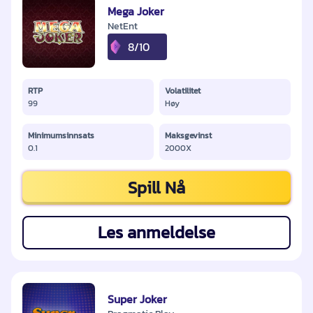
Mega Joker
NetEnt
8/10
RTP
Volatilitet
99
Høy
Minimumsinnsats
Maksgevinst
0.1
2000X
Spill Nå
Les anmeldelse
Super Joker