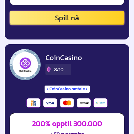
Spill nå
CoinCasino
8/10
CoinCasino omtale
200% opptil 300.000