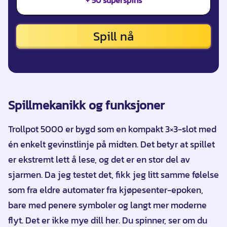
+ 50 superspins
Spill nå
Spillmekanikk og funksjoner
Trollpot 5000 er bygd som en kompakt 3×3-slot med
én enkelt gevinstlinje på midten. Det betyr at spillet
er ekstremt lett å lese, og det er en stor del av
sjarmen. Da jeg testet det, fikk jeg litt samme følelse
som fra eldre automater fra kjøpesenter-epoken,
bare med penere symboler og langt mer moderne
flyt. Det er ikke mye dill her. Du spinner, ser om du