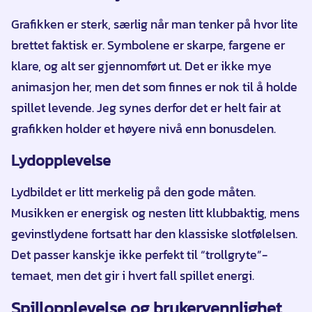
Grafikken er sterk, særlig når man tenker på hvor lite
brettet faktisk er. Symbolene er skarpe, fargene er
klare, og alt ser gjennomført ut. Det er ikke mye
animasjon her, men det som finnes er nok til å holde
spillet levende. Jeg synes derfor det er helt fair at
grafikken holder et høyere nivå enn bonusdelen.
Lydopplevelse
Lydbildet er litt merkelig på den gode måten.
Musikken er energisk og nesten litt klubbaktig, mens
gevinstlydene fortsatt har den klassiske slotfølelsen.
Det passer kanskje ikke perfekt til “trollgryte”-
temaet, men det gir i hvert fall spillet energi.
Spillopplevelse og brukervennlighet