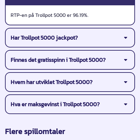
RTP-en på Trollpot 5000 er 96.19%.
Har Trollpot 5000 jackpot?
Finnes det gratisspinn i Trollpot 5000?
Hvem har utviklet Trollpot 5000?
Hva er maksgevinst i Trollpot 5000?
Flere spillomtaler