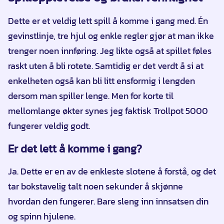
Dette er et veldig lett spill å komme i gang med. Én
gevinstlinje, tre hjul og enkle regler gjør at man ikke
trenger noen innføring. Jeg likte også at spillet føles
raskt uten å bli rotete. Samtidig er det verdt å si at
enkelheten også kan bli litt ensformig i lengden
dersom man spiller lenge. Men for korte til
mellomlange økter synes jeg faktisk Trollpot 5000
fungerer veldig godt.
Er det lett å komme i gang?
Ja. Dette er en av de enkleste slotene å forstå, og det
tar bokstavelig talt noen sekunder å skjønne
hvordan den fungerer. Bare sleng inn innsatsen din
og spinn hjulene.