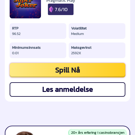
Pragmatic Play
7.6/10
RTP
Volatilitet
96.52
Medium
Minimumsinnsats
Maksgevinst
0.01
2592X
Spill Nå
Les anmeldelse
20+ års erfaring i casinobransjen