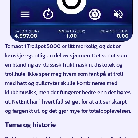
Temaet i Trollpot 5000 er litt merkelig, og det er
kanskje egentlig en del av sjarmen. Det ser ut som
en blanding av klassisk fruktmaskin, diskotek og
trollhule. Ikke spør meg hvem som fant på at troll
med hatt og gullgryter skulle kombineres med
klubbmusikk, men det fungerer bedre enn det høres
ut. NetEnt har i hvert fall sørget for at alt ser skarpt
og fargerikt ut, og det gjør mye for totalopplevelsen.
Tema og historie