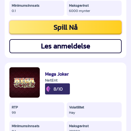
Minimumsinnsats
Maksgevinst
0.1
6000 mynter
Spill Nå
Les anmeldelse
Mega Joker
NetEnt
8/10
RTP
Volatilitet
99
Høy
Minimumsinnsats
Maksgevinst