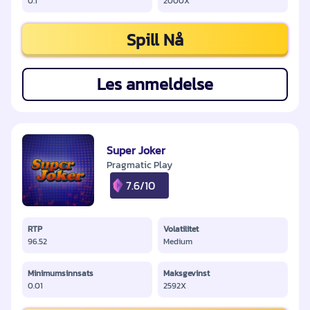
0.1
2000X
Spill Nå
Les anmeldelse
Super Joker
Pragmatic Play
7.6/10
RTP
Volatilitet
96.52
Medium
Minimumsinnsats
Maksgevinst
0.01
2592X