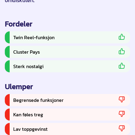
omdiskutert.
Fordeler
Twin Reel-funksjon
Cluster Pays
Sterk nostalgi
Ulemper
Begrensede funksjoner
Kan føles treg
Lav toppgevinst