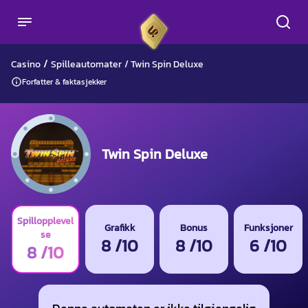
/
Casino
Spilleautomater
/
Twin Spin Deluxe
Forfatter & faktasjekker
Twin Spin Deluxe
Spillopplevel
Grafikk
Bonus
Funksjoner
se
8 /10
8 /10
6 /10
8 /10