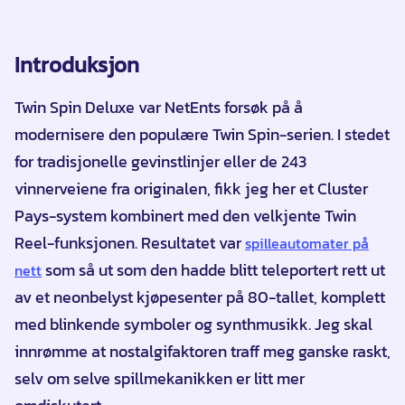
Introduksjon
Twin Spin Deluxe var NetEnts forsøk på å
modernisere den populære Twin Spin-serien. I stedet
for tradisjonelle gevinstlinjer eller de 243
vinnerveiene fra originalen, fikk jeg her et Cluster
Pays-system kombinert med den velkjente Twin
Reel-funksjonen. Resultatet var
spilleautomater på
som så ut som den hadde blitt teleportert rett ut
nett
av et neonbelyst kjøpesenter på 80-tallet, komplett
med blinkende symboler og synthmusikk. Jeg skal
innrømme at nostalgifaktoren traff meg ganske raskt,
selv om selve spillmekanikken er litt mer