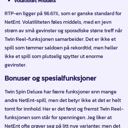
Volatilitet
: Middels
RTP-en ligger på 96.61%, som er ganske standard for
NetEnt. Volatiliteten føles middels, med en jevn
strøm av små gevinster og sporadiske større treff når
Twin Reel-funksjonen samarbeider. Det er ikke et
spill som tømmer saldoen på rekordtid, men heller
ikke et spill som plutselig spytter ut enorme
gevinster.
Bonuser og spesialfunksjoner
Twin Spin Deluxe har færre funksjoner enn mange
andre NetEnt-spill, men det betyr ikke at det er helt
tomt for innhold. Her er det først og fremst Twin Reel-
funksjonen som står for spenningen. Jeg liker at
NetEnt ofte prøver seg på litt nye varianter, men det