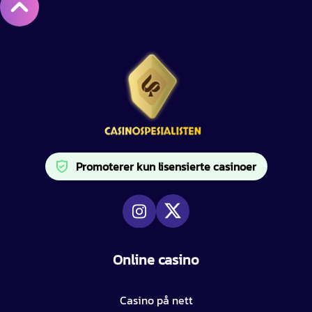
Promoterer kun lisensierte casinoer
Online casino
Casino på nett