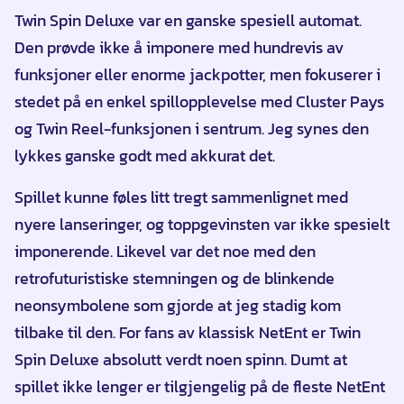
Twin Spin Deluxe var en ganske spesiell automat.
Den prøvde ikke å imponere med hundrevis av
funksjoner eller enorme jackpotter, men fokuserer i
stedet på en enkel spillopplevelse med Cluster Pays
og Twin Reel-funksjonen i sentrum. Jeg synes den
lykkes ganske godt med akkurat det.
Spillet kunne føles litt tregt sammenlignet med
nyere lanseringer, og toppgevinsten var ikke spesielt
imponerende. Likevel var det noe med den
retrofuturistiske stemningen og de blinkende
neonsymbolene som gjorde at jeg stadig kom
tilbake til den. For fans av klassisk NetEnt er Twin
Spin Deluxe absolutt verdt noen spinn. Dumt at
spillet ikke lenger er tilgjengelig på de fleste NetEnt