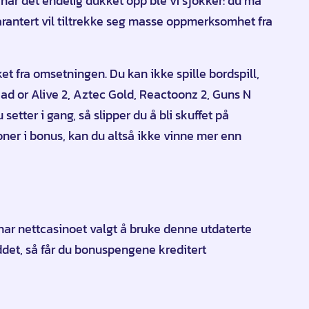
 når det endelig dukket opp ble vi sjokker: du må
arantert vil tiltrekke seg masse oppmerksomhet fra
 fra omsetningen. Du kan ikke spille bordspill,
Dead or Alive 2, Aztec Gold, Reactoonz 2, Guns N
etter i gang, så slipper du å bli skuffet på
oner i bonus, kan du altså ikke vinne mer enn
 har nettcasinoet valgt å bruke denne utdaterte
ddet, så får du bonuspengene kreditert