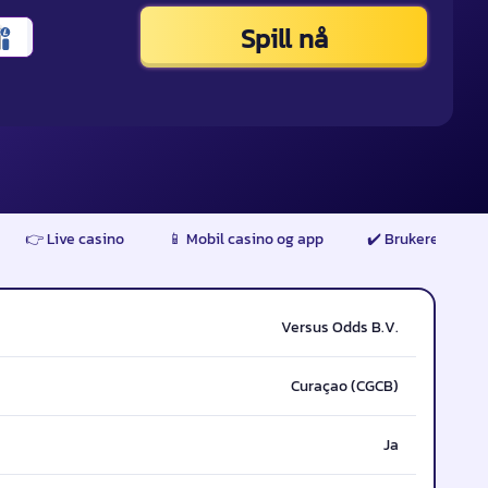
Spill nå
👉 Live casino
📱 Mobil casino og app
✔️ Brukererfaring
Versus Odds B.V.
Curaçao (CGCB)
Ja