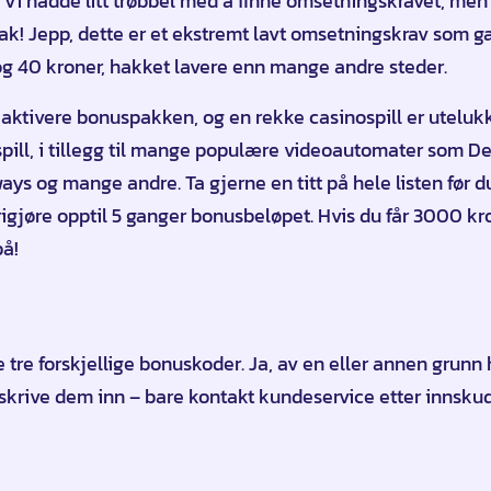
. Vi hadde litt trøbbel med å finne omsetningskravet, men
ak! Jepp, dette er et ekstremt lavt omsetningskrav som g
og 40 kroner, hakket lavere enn mange andre steder.
tivere bonuspakken, og en rekke casinospill er utelukket
potspill, i tillegg til mange populære videoautomater som 
 og mange andre. Ta gjerne en titt på hele listen før du s
rigjøre opptil 5 ganger bonusbeløpet. Hvis du får 3000 kr
på!
tre forskjellige bonuskoder. Ja, av en eller annen grunn
skrive dem inn – bare kontakt kundeservice etter innsku