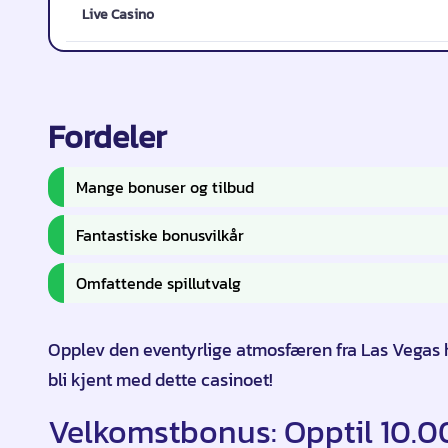
Live Casino
Fordeler
Mange bonuser og tilbud
Fantastiske bonusvilkår
Omfattende spillutvalg
Opplev den eventyrlige atmosfæren fra Las Vegas ho
bli kjent med dette casinoet!
Velkomstbonus: Opptil 10.00