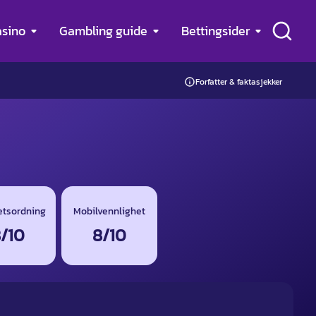
asino
Gambling guide
Bettingsider
Forfatter & faktasjekker
tetsordning
Mobilvennlighet
/10
8/10