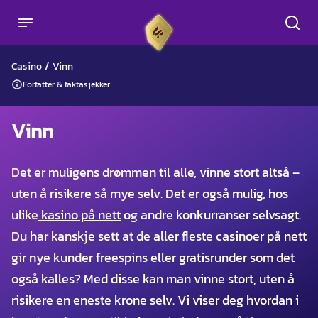
/
Casino
Vinn
Forfatter & faktasjekker
Vinn
Det er muligens drømmen til alle, vinne stort altså –
uten å risikere så mye selv. Det er også mulig, hos
ulike
kasino på nett
og andre konkurranser selvsagt.
Du har kanskje sett at de aller fleste casinoer på nett
gir nye kunder freespins eller gratisrunder som det
også kalles? Med disse kan man vinne stort, uten å
risikere en eneste krone selv. Vi viser deg hvordan i