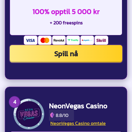
100% opptil 5 000 kr
+ 200 freespins
Spill nå
NeonVegas Casino
8.8/10
NeonVegas Casino omtale