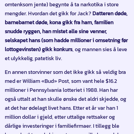
omtenksom jente) begynte å ta narkotika i store
mengder. Hvordan det gikk for Jack?
Datteren døde,
barnebarnet døde, kona gikk fra ham, familien
snudde ryggen, han mistet alle sine venner,
selskapet hans (som hadde millioner i omsetning før
lottogevinsten) gikk konkurs
, og mannen sies å leve
et ulykkelig, patetisk liv.
En annen storvinner som det ikke gikk så veldig bra
med er William «Bud» Post, som vant hele $16.2
millioner i Pennsylvania lotteriet i 1988. Han har
også uttalt at han skulle ønske det aldri skjedde, og
at det har ødelagt livet hans. Etter et år var han 1
million dollar i gjeld, etter uttalige rettsaker og
dårlige investeringer i familiefirmaer. I tillegg ble