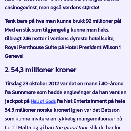
casinogevinst, men også verdens største!
Tenk bare på hva man kunne brukt 92 millioner på!
Med en slik sum tilgjengelig kunne man f.eks.
tilbragt 246 netter i verdens dyreste hotellsuite,
Royal Penthouse Suite på Hotel President Wilson i
Geneve!
2. 54,3 millioner kroner
Tirsdag 23 oktober 2012 var det en mann i 40-årene
fra Sunnmøre som hadde englevinger da han vant en
jackpot på
fra Net Entertainment på hele
Hall of Gods
54,3 millioner norske kroner!
Igjen var det Betsson
som kunne invitere en lykkelig mangemillionær på
tur til Malta og gi han
the grand tour
, slik de har for