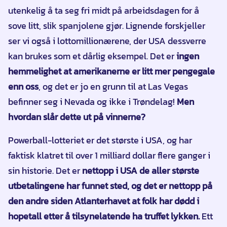
utenkelig å ta seg fri midt på arbeidsdagen for å
sove litt, slik spanjolene gjør. Lignende forskjeller
ser vi også i lottomillionærene, der USA dessverre
kan brukes som et dårlig eksempel. Det er
ingen
hemmelighet at amerikanerne er litt mer pengegale
enn oss
, og det er jo en grunn til at Las Vegas
befinner seg i Nevada og ikke i Trøndelag!
Men
hvordan slår dette ut på vinnerne?
Powerball-lotteriet er det største i USA, og har
faktisk klatret til over 1 milliard dollar flere ganger i
sin historie. Det er
nettopp i USA de aller største
utbetalingene har funnet sted, og det er nettopp på
den andre siden Atlanterhavet at folk har dødd i
hopetall etter å tilsynelatende ha truffet lykken.
Ett