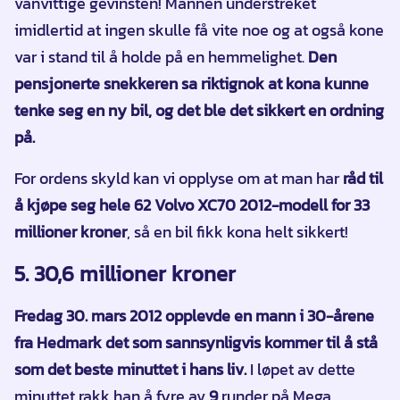
vanvittige gevinsten! Mannen understreket
imidlertid at ingen skulle få vite noe og at også kone
var i stand til å holde på en hemmelighet.
Den
pensjonerte snekkeren sa riktignok at kona kunne
tenke seg en ny bil, og det ble det sikkert en ordning
på.
For ordens skyld kan vi opplyse om at man har
råd til
å kjøpe seg hele 62 Volvo XC70 2012-modell for 33
millioner kroner
, så en bil fikk kona helt sikkert!
5. 30,6 millioner kroner
Fredag 30. mars 2012 opplevde en mann i 30-årene
fra Hedmark det som sannsynligvis kommer til å stå
som det beste minuttet i hans liv.
I løpet av dette
minuttet rakk han å fyre av
9
runder på Mega