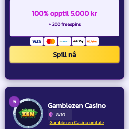
100% opptil 5.000 kr
+ 200 freespins
Spill nå
Gamblezen Casino
8/10
Gamblezen Casino omtale