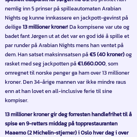
nemlig inn 5 prinser på spilleautomaten Arabian
Nights og kunne innkassere en jackpott-gevinst på
deilige
13 millioner kroner
! Da kompisene var ute og
badet fant Jørgen ut at det var en god idé å spille et
par runder på Arabian Nights mens han ventet på
dem. Han satset maksinnsatsen på
€5 (40 kroner)
og
rasket med seg jackpotten på
€1.660.000
, som
omregnet til norske penger ga ham over 13 millioner
kroner. Den 34-årige mannen var ikke mindre raus
enn at han lovet en all-inclusive ferie til sine
kompiser.
13 millioner kroner gir deg forresten handlefrihet til å
spise en 9-retters middag på topprestauranten
Maaemo (2 Michelin-stjerner) i Oslo hver dag i over