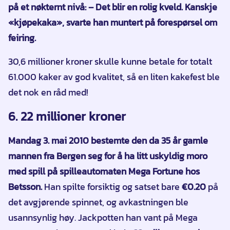
på et nøkternt nivå: – Det blir en rolig kveld. Kanskje
«kjøpekaka», svarte han muntert på forespørsel om
feiring.
30,6 millioner kroner skulle kunne betale for totalt
61.000 kaker av god kvalitet, så en liten kakefest ble
det nok en råd med!
6. 22 millioner kroner
Mandag 3. mai 2010 bestemte den da 35 år gamle
mannen fra Bergen seg for å ha litt uskyldig moro
med spill på spilleautomaten Mega Fortune hos
Betsson.
Han spilte forsiktig og satset bare
€0.20
på
det avgjørende spinnet, og avkastningen ble
usannsynlig høy. Jackpotten han vant på Mega