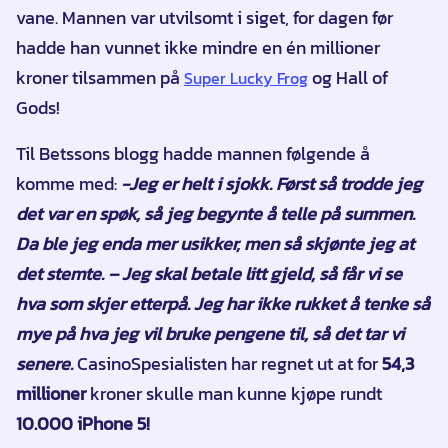
vane. Mannen var utvilsomt i siget, for dagen før
hadde han vunnet ikke mindre en én millioner
kroner tilsammen på
og Hall of
Super Lucky Frog
Gods!
Til Betssons blogg hadde mannen følgende å
komme med:
-Jeg er helt i sjokk. Først så trodde jeg
det var en spøk, så jeg begynte å telle på summen.
Da ble jeg enda mer usikker, men så skjønte jeg at
det stemte. – Jeg skal betale litt gjeld, så får vi se
hva som skjer etterpå. Jeg har ikke rukket å tenke så
mye på hva jeg vil bruke pengene til, så det tar vi
senere.
CasinoSpesialisten har regnet ut at for
54,3
millioner
kroner skulle man kunne kjøpe rundt
10.000 iPhone 5!