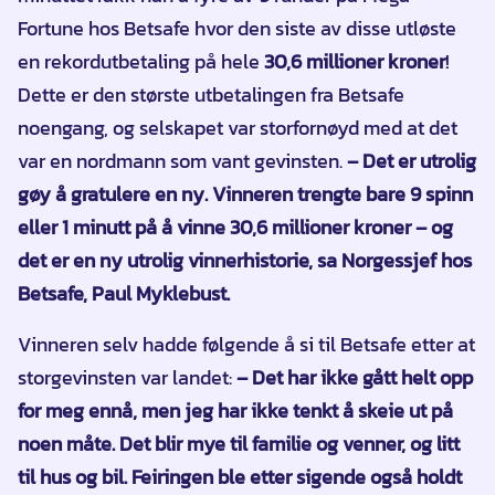
Fortune hos Betsafe hvor den siste av disse utløste
en rekordutbetaling på hele
30,6 millioner kroner
!
Dette er den største utbetalingen fra Betsafe
noengang, og selskapet var storfornøyd med at det
var en nordmann som vant gevinsten.
– Det er utrolig
gøy å gratulere en ny. Vinneren trengte bare 9 spinn
eller 1 minutt på å vinne 30,6 millioner kroner – og
det er en ny utrolig vinnerhistorie, sa Norgessjef hos
Betsafe, Paul Myklebust.
Vinneren selv hadde følgende å si til Betsafe etter at
storgevinsten var landet:
– Det har ikke gått helt opp
for meg ennå, men jeg har ikke tenkt å skeie ut på
noen måte. Det blir mye til familie og venner, og litt
til hus og bil. Feiringen ble etter sigende også holdt