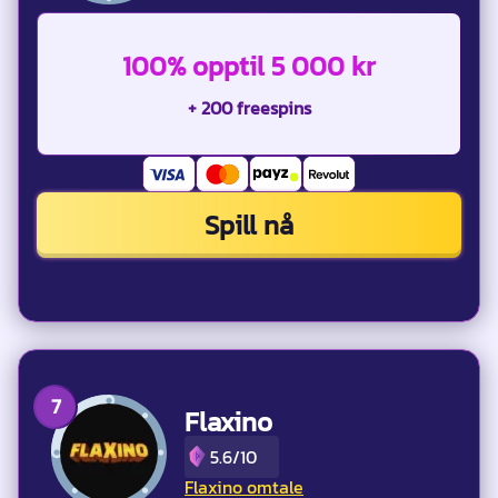
100% opptil 5 000 kr
+ 200 freespins
Spill nå
Flaxino
5.6/10
Flaxino omtale