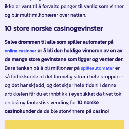
ikke er vant til å forvalte penger til vanlig som vinner
og blir multimillionærer over natten.
10 store norske casinogevinster
Selve drømmen til alle som spiller automater på
er å bli den heldige vinneren av en av
online casinoer
de mange store gevinstene som ligger og venter der.
Bare tanken på å bli millionær på
er
spilleautomater
så forlokkende at det formelig sitrer i hele kroppen –
og det har skjedd, og det skjer hele tiden! I denne
artikkelen får du et innblikk i øyeblikket da livet tok
en brå og fantastisk vending for
10 norske
casinokunder
da de ble storvinnere på casino!