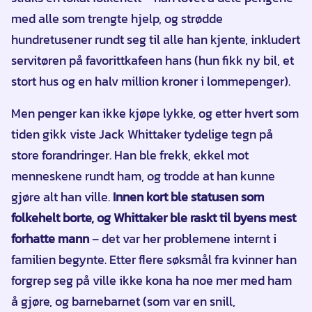
med alle som trengte hjelp, og strødde
hundretusener rundt seg til alle han kjente, inkludert
servitøren på favorittkafeen hans (hun fikk ny bil, et
stort hus og en halv million kroner i lommepenger).
Men penger kan ikke kjøpe lykke, og etter hvert som
tiden gikk viste Jack Whittaker tydelige tegn på
store forandringer. Han ble frekk, ekkel mot
menneskene rundt ham, og trodde at han kunne
gjøre alt han ville.
Innen kort ble statusen som
folkehelt borte, og Whittaker ble raskt til byens mest
forhatte mann
– det var her problemene internt i
familien begynte. Etter flere søksmål fra kvinner han
forgrep seg på ville ikke kona ha noe mer med ham
å gjøre, og barnebarnet (som var en snill,