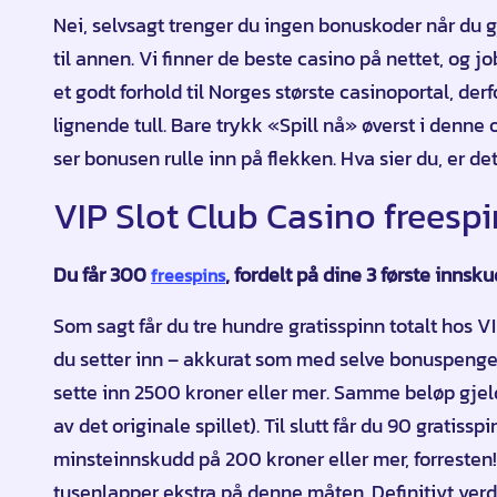
Nei, selvsagt trenger du ingen bonuskoder når du g
til annen. Vi finner de beste casino på nettet, og 
et godt forhold til Norges største casinoportal, de
lignende tull. Bare trykk «Spill nå» øverst i denne o
ser bonusen rulle inn på flekken. Hva sier du, er det
VIP Slot Club Casino freesp
Du får 300
, fordelt på dine 3 første innsku
freespins
Som sagt får du tre hundre gratisspinn totalt hos V
du setter inn – akkurat som med selve bonuspengen
sette inn 2500 kroner eller mer. Samme beløp gjeld
av det originale spillet). Til slutt får du 90 grat
minsteinnskudd på 200 kroner eller mer, forresten!
tusenlapper ekstra på denne måten. Definitivt verd