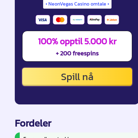
NeonVegas Casino omtale
100% opptil 5.000 kr
+ 200 freespins
Spill nå
Fordeler