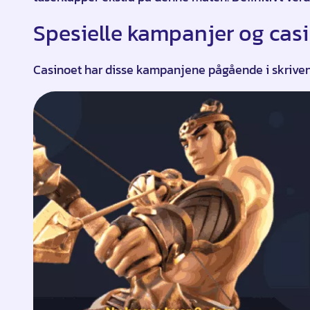
Spesielle kampanjer og casi
Casinoet har disse kampanjene pågående i skriven