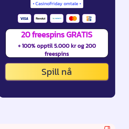
CasinoFriday omtale
20 freespins GRATIS
+ 100% opptil 5.000 kr og 200
freespins
Spill nå