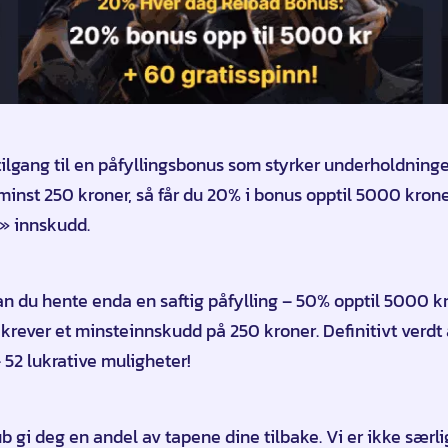
 tilgang til en påfyllingsbonus som styrker underholdning
nn minst 250 kroner, så får du 20% i bonus opptil 5000 kron
e» innskudd.
kan du hente enda en saftig påfylling – 50% opptil 5000 k
g krever et minsteinnskudd på 250 kroner. Definitivt verdt 
 52 lukrative muligheter!
lub gi deg en andel av tapene dine tilbake. Vi er ikke sær