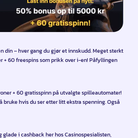
en din – hver gang du gjør et innskudd. Meget sterkt
er + 60 freespins som prikk over i-en! Påfyllingen
roner + 60 gratisspinn på utvalgte spilleautomater!
å bruke hvis du ser etter litt ekstra spenning. Også
lig glade i cashback her hos Casinospesialisten,