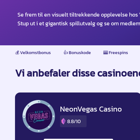
Se frem til en visuelt tiltrekkende opplevelse hos 
Stup ut i et gigantisk spillutvalg og se om medl
💰 Velkomstbonus
👍 Bonuskode
🎰 Freespins
Vi anbefaler disse casinoene
NeonVegas Casino
8.8/10