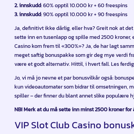
2. innskudd
: 60% opptil 10.000 kr + 60 freespins
3. innskudd
: 90% opptil 10.000 kr + 90 freespins
Ja, definitivt ikke dårlig, eller hva? Greit nok at 
sette inn en tusenlapp og spille med 2500 kroner, 
Casino kom frem til «300%»? Ja, de har lagt sammen
meget saftig bonuspakke som gir deg mye verdi fra s
være et godt alternativ. Hittil, i hvert fall. Les fer
Jo, vi må jo nevne et par bonusvilkår også: bonusp
kun videoautomater som bidrar til omsetningen, men
spiller – der finner du blant annet slike populære 
NB! Merk at du må sette inn minst 2500 kroner for 
VIP Slot Club Casino bonus