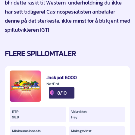
blir dette raskt til Western-underholdning du ikke
har sett tidligere! Casinospesialisten anbefaler
denne på det sterkeste, ikke minst for å bli kjent med
spillutvikleren IGT!
FLERE SPILLOMTALER
Jackpot 6000
NetEnt
8/10
RTP
Volatilitet
98.9
Høy
Minimumsinnsats
Maksgevinst