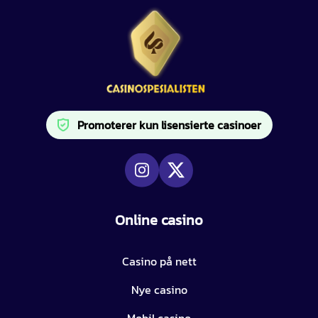
Promoterer kun lisensierte casinoer
Online casino
Casino på nett
Nye casino
Mobil casino