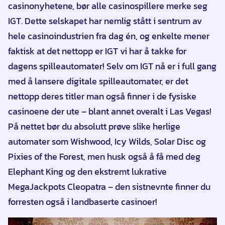
casinonyhetene, bør alle casinospillere merke seg
IGT. Dette selskapet har nemlig stått i sentrum av
hele casinoindustrien fra dag én, og enkelte mener
faktisk at det nettopp er IGT vi har å takke for
dagens spilleautomater! Selv om IGT nå er i full gang
med å lansere digitale spilleautomater, er det
nettopp deres titler man også finner i de fysiske
casinoene der ute – blant annet overalt i Las Vegas!
På nettet bør du absolutt prøve slike herlige
automater som Wishwood, Icy Wilds, Solar Disc og
Pixies of the Forest, men husk også å få med deg
Elephant King og den ekstremt lukrative
MegaJackpots Cleopatra – den sistnevnte finner du
forresten også i landbaserte casinoer!