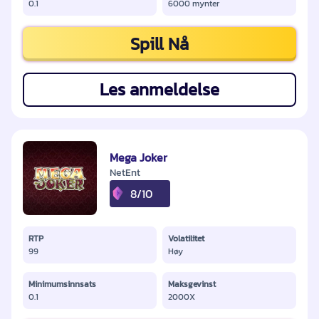
0.1
6000 mynter
Spill Nå
Les anmeldelse
Mega Joker
NetEnt
8/10
RTP
Volatilitet
99
Høy
Minimumsinnsats
Maksgevinst
0.1
2000X