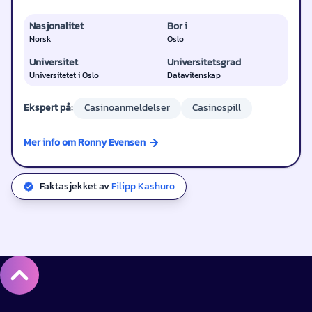
Nasjonalitet
Bor i
Norsk
Oslo
Universitet
Universitetsgrad
Universitetet i Oslo
Datavitenskap
Ekspert på:
Casinoanmeldelser
Casinospill
Mer info om Ronny Evensen
Faktasjekket av
Filipp Kashuro