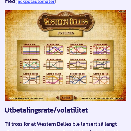
med
!
jackpotautomater
Utbetalingsrate/volatilitet
Til tross for at Western Belles ble lansert så langt