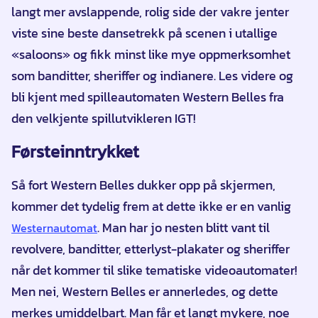
langt mer avslappende, rolig side der vakre jenter
viste sine beste dansetrekk på scenen i utallige
«saloons» og fikk minst like mye oppmerksomhet
som banditter, sheriffer og indianere. Les videre og
bli kjent med spilleautomaten Western Belles fra
den velkjente spillutvikleren IGT!
Førsteinntrykket
Så fort Western Belles dukker opp på skjermen,
kommer det tydelig frem at dette ikke er en vanlig
. Man har jo nesten blitt vant til
Westernautomat
revolvere, banditter, etterlyst-plakater og sheriffer
når det kommer til slike tematiske videoautomater!
Men nei, Western Belles er annerledes, og dette
merkes umiddelbart. Man får et langt mykere, noe