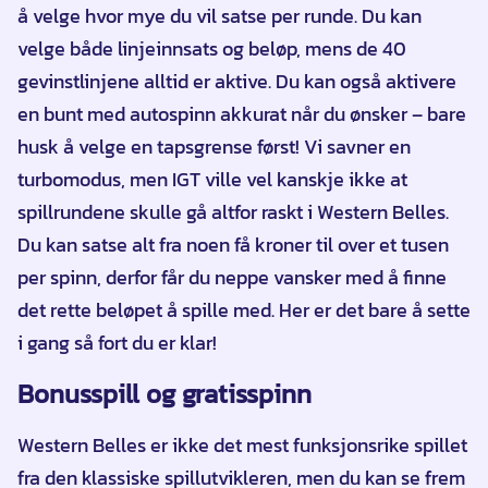
å velge hvor mye du vil satse per runde. Du kan
velge både linjeinnsats og beløp, mens de 40
gevinstlinjene alltid er aktive. Du kan også aktivere
en bunt med autospinn akkurat når du ønsker – bare
husk å velge en tapsgrense først! Vi savner en
turbomodus, men IGT ville vel kanskje ikke at
spillrundene skulle gå altfor raskt i Western Belles.
Du kan satse alt fra noen få kroner til over et tusen
per spinn, derfor får du neppe vansker med å finne
det rette beløpet å spille med. Her er det bare å sette
i gang så fort du er klar!
Bonusspill og gratisspinn
Western Belles er ikke det mest funksjonsrike spillet
fra den klassiske spillutvikleren, men du kan se frem