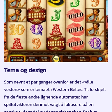
Tema og design
Som nevnt et par ganger ovenfor, er det «ville
vesten» som er temaet i Western Belles. Til forskjell
fra de fleste andre lignende automater, har
spillutvikleren derimot valgt å fokusere på en
ganske ukjent del av denne tidsepoken. For hva