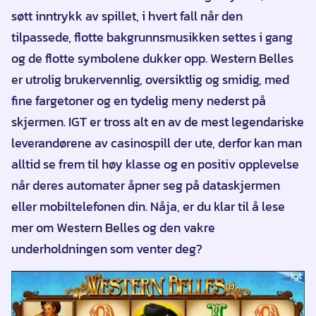
søtt inntrykk av spillet, i hvert fall når den
tilpassede, flotte bakgrunnsmusikken settes i gang
og de flotte symbolene dukker opp. Western Belles
er utrolig brukervennlig, oversiktlig og smidig, med
fine fargetoner og en tydelig meny nederst på
skjermen. IGT er tross alt en av de mest legendariske
leverandørene av casinospill der ute, derfor kan man
alltid se frem til høy klasse og en positiv opplevelse
når deres automater åpner seg på dataskjermen
eller mobiltelefonen din. Nåja, er du klar til å lese
mer om Western Belles og den vakre
underholdningen som venter deg?