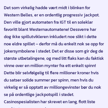
Det som virkelig hadde vært midt i blinken for
Western Belles, er en ordentlig progressiv jackpot.
Den ville gjort automaten fra IGT til en soleklar
favoritt blant Westernautomatene! Dessverre har
dog ikke spillutvikleren inkludert noe slikt i dette
noe eldre spillet – derfor må du enkelt nok se opp for
jokersymbolene i stedet. Det er disse som gir deg de
største utbetalingene, og med litt flaks kan du faktisk
vinne over en million mynter fra ett enkelt spinn!
Dette blir selvfølgelig til flere millioner kroner hvis
du satser solide summer per spinn, men hvis du
virkelig er så opptatt av milliongevinster bør du nok
se på ordentlige jackpotspill i stedet.
Casinospesialisten har skrevet en lang, flott liste