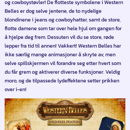
og cowboystøvler! De flotteste symbolene i Western
Belles er dog selve jentene, de to nydelige
blondinene i jeans og cowboyhatter, samt de store,
flotte damene som tar over hele hjul om gangen for
å hjelpe deg frem. Dessuten vil du se store, røde
lepper fra tid til annen! Vakkert! Western Belles har
ikke særlig mange animasjoner å skryte av, men
selve spillskjermen vil forandre seg etter hvert som
du får grem og aktiverer diverse funksjoner. Veldig
moro, og de tilpassede lydeffektene setter prikken
over i-en!