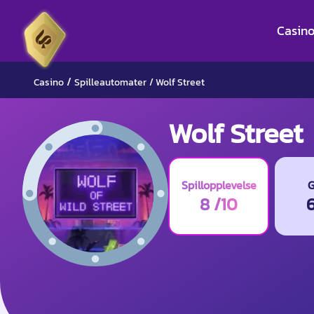
Casin
/
Casino
Spilleautomater
/
Wolf Street
Wolf Street
Spillopplevelse
G
8 /10
6