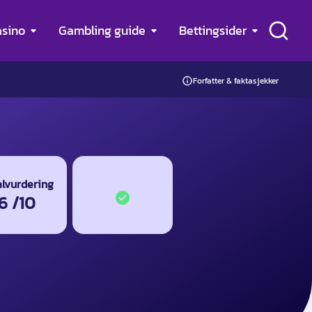
asino
Gambling guide
Bettingsider
Forfatter & faktasjekker
alvurdering
6 /10