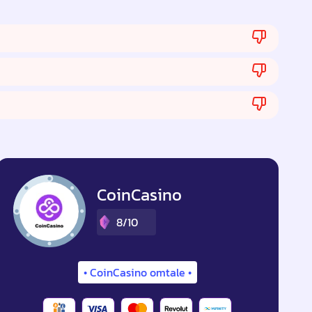
CoinCasino
8/10
CoinCasino omtale