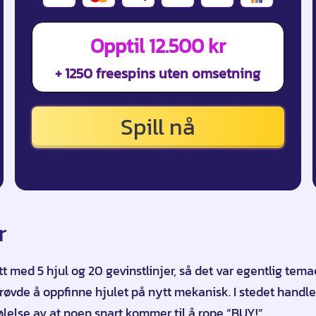
Opptil 12.500 kr
+ 1250 freespins uten omsetning
Spill nå
r
tt med 5 hjul og 20 gevinstlinjer, så det var egentlig te
røvde å oppfinne hjulet på nytt mekanisk. I stedet handlet
lelse av at noen snart kommer til å rope “BUY!”.