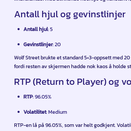
Antall hjul og gevinstlinjer
Antall hjul
: 5
Gevinstlinjer
: 20
Wolf Street brukte et standard 5×3-oppsett med 20 fa
fordi resten av skjermen hadde nok kaos å holde 
RTP (Return to Player) og vol
RTP
: 96.05%
Volatilitet
: Medium
RTP-en lå på 96.05%, som var helt godkjent. Volatil