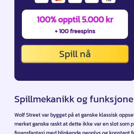
100% opptil 5.000 kr
+ 100 freespins
Spill nå
Spillmekanikk og funksjone
Wolf Street var bygget på et ganske klassisk oppse
merket ganske raskt at dette ikke var en slot som p
finansfantasi med blinkende neonlys og konstant fø