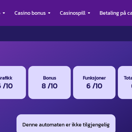
o
Casino bonus
Casinospill
Betaling på c
rafikk
Bonus
Funksjoner
Tot
 /10
8 /10
6 /10
Denne automaten er ikke tilgjengelig