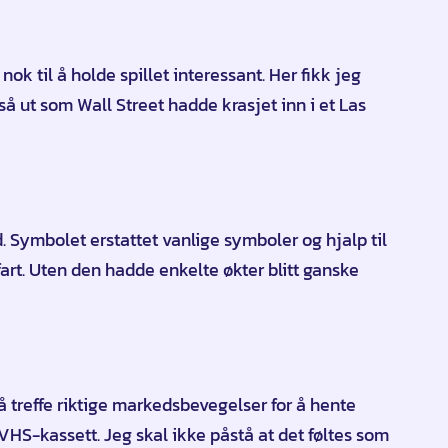
ok til å holde spillet interessant. Her fikk jeg
 så ut som Wall Street hadde krasjet inn i et Las
. Symbolet erstattet vanlige symboler og hjalp til
fart. Uten den hadde enkelte økter blitt ganske
å treffe riktige markedsbevegelser for å hente
 VHS-kassett. Jeg skal ikke påstå at det føltes som