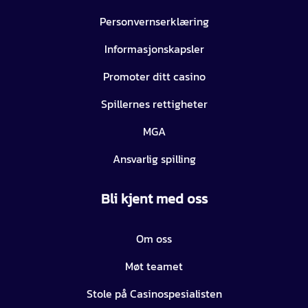
Personvernserklæring
Informasjonskapsler
Promoter ditt casino
Spillernes rettigheter
MGA
Ansvarlig spilling
Bli kjent med oss
Om oss
Møt teamet
Stole på Casinospesialisten