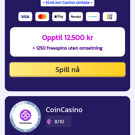
SlotLion Casino omtale
Opptil 12.500 kr
+ 1250 freespins uten omsetning
Spill nå
CoinCasino
8/10