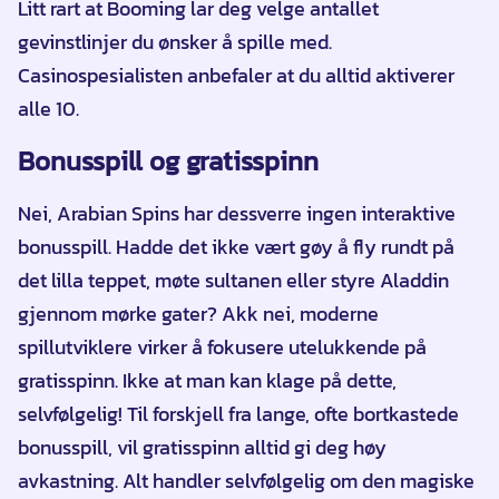
Litt rart at Booming lar deg velge antallet
gevinstlinjer du ønsker å spille med.
Casinospesialisten anbefaler at du alltid aktiverer
alle 10.
Bonusspill og gratisspinn
Nei, Arabian Spins har dessverre ingen interaktive
bonusspill. Hadde det ikke vært gøy å fly rundt på
det lilla teppet, møte sultanen eller styre Aladdin
gjennom mørke gater? Akk nei, moderne
spillutviklere virker å fokusere utelukkende på
gratisspinn. Ikke at man kan klage på dette,
selvfølgelig! Til forskjell fra lange, ofte bortkastede
bonusspill, vil gratisspinn alltid gi deg høy
avkastning. Alt handler selvfølgelig om den magiske