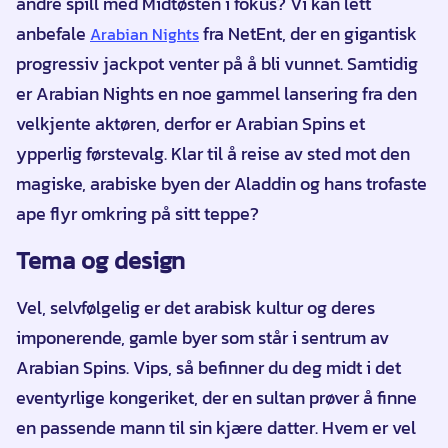
andre spill med Midtøsten i fokus? Vi kan lett
anbefale
fra NetEnt, der en gigantisk
Arabian Nights
progressiv jackpot venter på å bli vunnet. Samtidig
er Arabian Nights en noe gammel lansering fra den
velkjente aktøren, derfor er Arabian Spins et
ypperlig førstevalg. Klar til å reise av sted mot den
magiske, arabiske byen der Aladdin og hans trofaste
ape flyr omkring på sitt teppe?
Tema og design
Vel, selvfølgelig er det arabisk kultur og deres
imponerende, gamle byer som står i sentrum av
Arabian Spins. Vips, så befinner du deg midt i det
eventyrlige kongeriket, der en sultan prøver å finne
en passende mann til sin kjære datter. Hvem er vel