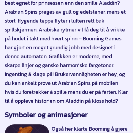
best egnet for prinsessen enn den snille Aladdin?
Arabian Spins preges av gull og edelstener, mens et
stort, flygende teppe flyter i luften rett bak
spillskjermen. Arabiske rytmer vil få deg til å vrikke
på hodet i takt med hvert spinn – Booming Games
har gjort en meget grundig jobb med designet i
denne automaten. Grafikken er moderne, med
skarpe linjer og ganske harmoniske fargetoner.
Ingenting å klage på! Brukervennligheten er høy, og
du kan enkelt prøve ut Arabian Spins på mobilen
hvis du foretrekker å spille mens du er på farten. Klar
til å oppleve historien om Aladdin på kloss hold?
Symboler og animasjoner
Også her klarte Booming å gjøre