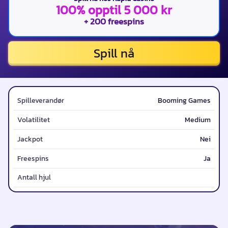
100% opptil 5 000 kr
+ 200 freespins
Spill nå
Spilleverandør
Booming Games
Volatilitet
Medium
Jackpot
Nei
Freespins
Ja
Antall hjul