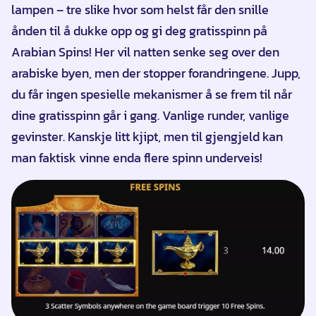
lampen – tre slike hvor som helst får den snille
ånden til å dukke opp og gi deg gratisspinn på
Arabian Spins! Her vil natten senke seg over den
arabiske byen, men der stopper forandringene. Jupp,
du får ingen spesielle mekanismer å se frem til når
dine gratisspinn går i gang. Vanlige runder, vanlige
gevinster. Kanskje litt kjipt, men til gjengjeld kan
man faktisk vinne enda flere spinn underveis!