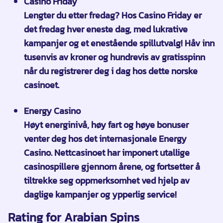
Casino Friday
Lengter du etter fredag? Hos Casino Friday er
det fredag hver eneste dag, med lukrative
kampanjer og et enestående spillutvalg! Håv inn
tusenvis av kroner og hundrevis av gratisspinn
når du registrerer deg i dag hos dette norske
casinoet.
Energy Casino
Høyt energinivå, høy fart og høye bonuser
venter deg hos det internasjonale Energy
Casino. Nettcasinoet har imponert utallige
casinospillere gjennom årene, og fortsetter å
tiltrekke seg oppmerksomhet ved hjelp av
daglige kampanjer og ypperlig service!
Rating for Arabian Spins