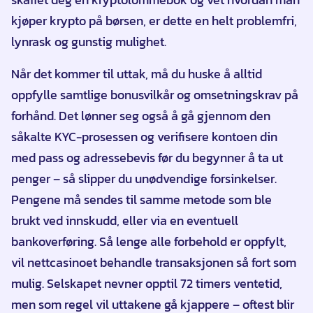
kjøper krypto på børsen, er dette en helt problemfri,
lynrask og gunstig mulighet.
Når det kommer til uttak, må du huske å alltid
oppfylle samtlige bonusvilkår og omsetningskrav på
forhånd. Det lønner seg også å gå gjennom den
såkalte KYC-prosessen og verifisere kontoen din
med pass og adressebevis før du begynner å ta ut
penger – så slipper du unødvendige forsinkelser.
Pengene må sendes til samme metode som ble
brukt ved innskudd, eller via en eventuell
bankoverføring. Så lenge alle forbehold er oppfylt,
vil nettcasinoet behandle transaksjonen så fort som
mulig. Selskapet nevner opptil 72 timers ventetid,
men som regel vil uttakene gå kjappere – oftest blir