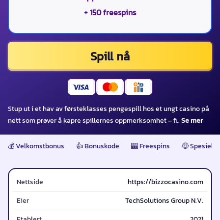
+ 150 freespins
Spill nå
Stup ut i et hav av førsteklasses pengespill hos et ungt casino på
nett som prøver å kapre spillernes oppmerksomhet – fi
..
Se mer
💰 Velkomstbonus
👍 Bonuskode
🎰 Freespins
🤑 Spesiell
Nettside
https://bizzocasino.com
Eier
TechSolutions Group N.V.
Etablert
2021