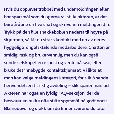
Hvis du opplever trøbbel med underholdningen eller
har spørsmål som du gjerne vil stille aktøren, er det
bare å åpne en live chat og skrive inn meldingen din.
Trykk på den lille snakkeboblen nederst til høyre på
skjermen, så får du straks kontakt med en av deres
hyggelige, engelsktalende medarbeidere. Chatten er
smidig, rask og brukervennlig, men du kan også
sende selskapet en e-post og vente på svar, eller
bruke det innebygde kontaktskjemaet. Vi likte at
man kan velge meldingens kategori, for slik å sende
henvendelsen til riktig avdeling – slik sparer man tid.
Aktøren har også en fyldig FAQ-seksjon, der de
besvarer en rekke ofte stilte spørsmål på godt norsk.
Bla nedover og sjekk om du finner svarene du leter