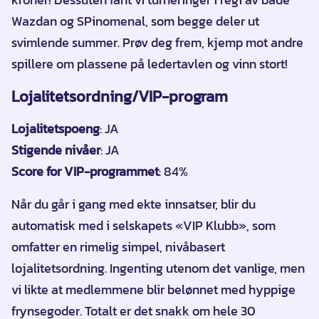
Wazdan og SPinomenal, som begge deler ut
svimlende summer. Prøv deg frem, kjemp mot andre
spillere om plassene på ledertavlen og vinn stort!
Lojalitetsordning/VIP-program
Lojalitetspoeng
: JA
Stigende nivåer
: JA
Score for VIP-programmet
: 84%
Når du går i gang med ekte innsatser, blir du
automatisk med i selskapets «VIP Klubb», som
omfatter en rimelig simpel, nivåbasert
lojalitetsordning. Ingenting utenom det vanlige, men
vi likte at medlemmene blir belønnet med hyppige
frynsegoder. Totalt er det snakk om hele 30