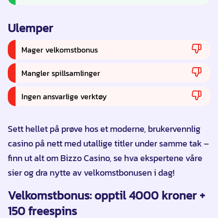
Ulemper
Mager velkomstbonus
Mangler spillsamlinger
Ingen ansvarlige verktøy
Sett hellet på prøve hos et moderne, brukervennlig
casino på nett med utallige titler under samme tak –
finn ut alt om Bizzo Casino, se hva ekspertene våre
sier og dra nytte av velkomstbonusen i dag!
Velkomstbonus: opptil 4000 kroner +
150 freespins