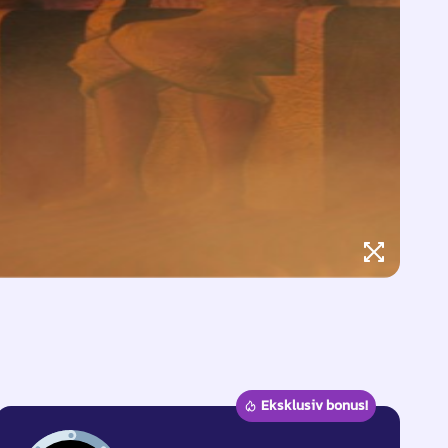
Eksklusiv bonus!