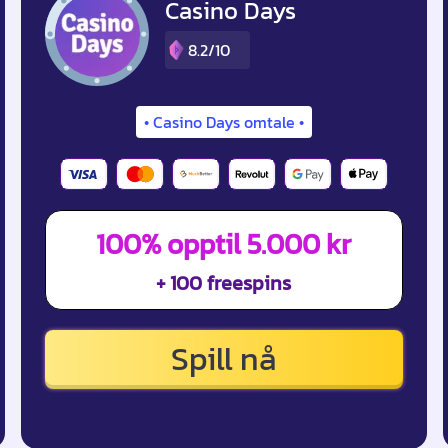
Casino Days
8.2/10
Casino Days omtale
100% opptil 5.000 kr
+ 100 freespins
Spill nå