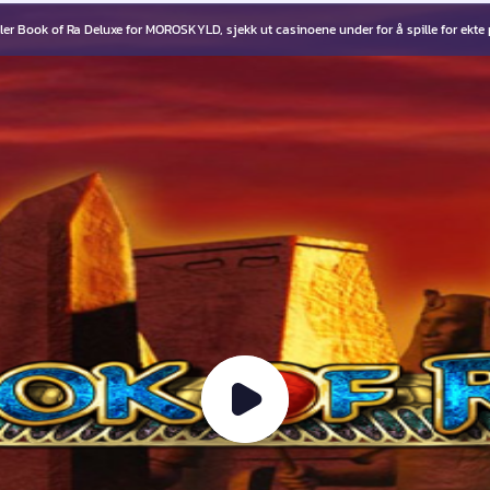
ller Book of Ra Deluxe for MOROSKYLD, sjekk ut casinoene under for å spille for ekte 