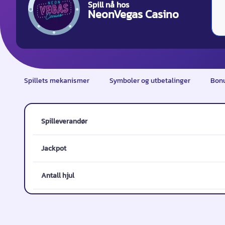
Spill nå hos
NeonVegas Casino
Spillets mekanismer
Symboler og utbetalinger
Bon
Spilleverandør
Jackpot
Antall hjul