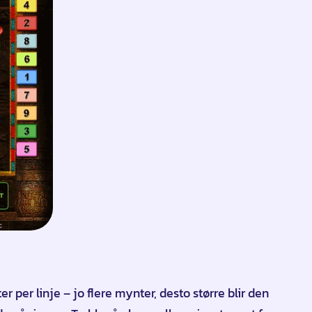
er linje – jo flere mynter, desto større blir den