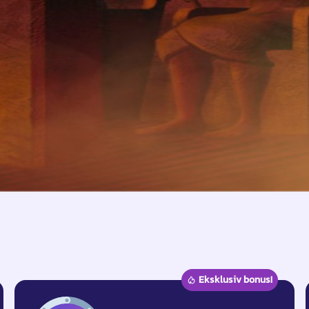
Eksklusiv bonus!