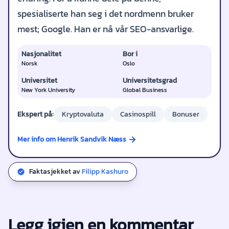
spesialiserte han seg i det nordmenn bruker
mest; Google. Han er nå vår SEO-ansvarlige.
Nasjonalitet
Bor i
Norsk
Oslo
Universitet
Universitetsgrad
New York University
Global Business
Ekspert på:
Kryptovaluta
Casinospill
Bonuser
Mer info om Henrik Sandvik Næss
Faktasjekket av
Filipp Kashuro
Legg igjen en kommentar