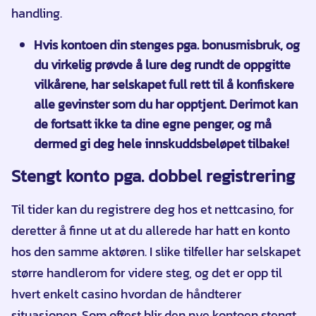
handling.
Hvis kontoen din stenges pga. bonusmisbruk, og
du virkelig prøvde å lure deg rundt de oppgitte
vilkårene,
har selskapet full rett til å konfiskere
alle gevinster som du har opptjent
. Derimot kan
de fortsatt ikke ta dine egne penger, og må
dermed gi deg hele innskuddsbeløpet tilbake!
Stengt konto pga. dobbel registrering
Til tider kan du registrere deg hos et nettcasino, for
deretter å finne ut at du allerede har hatt en konto
hos den samme aktøren. I slike tilfeller har selskapet
større handlerom for videre steg, og det er opp til
hvert enkelt casino hvordan de håndterer
situasjonen. Som oftest blir den nye kontoen stengt,