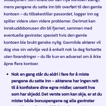
mens pengene du satte inn blir overført til den gamle
kontoen – du tilbakestiller passordet, logger inn og
spiller videre uten videre problemer. Derimot kan
innskuddsbonusen din bli fjernet, sammen med
eventuelle gevinster, spesielt hvis den gamle
kontoen ble brukt ganske nylig. Gavmilde aktører vil
dog vise sin velvilje ved å enkelt nok la deg fortsette
uten forandringer – du får kun en advarsel om å ikke
åpne flere kontoer.
Nok en gang står du aldri i fare for å miste
pengene du satte inn –
aktørene har ingen rett
til å konfiskere dine egne midler, uansett hva
som har skjedd
. Det verste som kan skje, er at du
mister både bonuspengene og alle gevinster