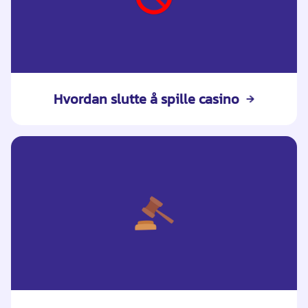
Hvordan slutte å spille casino