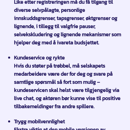
Like etter registreringen må du få tilgang til
diverse selvpålagte, personlige
innskuddsgrenser, tapsgrenser, øktgrenser og
lignende, i tillegg til valgfrie pauser,
selvekskludering og lignende mekanismer som
hjelper deg med å ivareta budsjettet.
Kundeservice og rykte
Hvis du støter på trøbbel, må selskapets
medarbeidere være der for deg og svare på
samtlige spørsmål så fort som mulig –
kundeservicen skal helst være tilgjengelig via
live chat, og aktøren bør kunne vise til positive
tilbakemeldinger fra andre spillere.
Trygg mobilvennlighet
Ekstra viktig at den mobile versjonen av