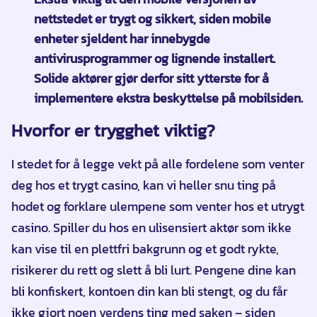
nettstedet er trygt og sikkert, siden mobile
enheter sjeldent har innebygde
antivirusprogrammer og lignende installert.
Solide aktører gjør derfor sitt ytterste for å
implementere ekstra beskyttelse på mobilsiden.
Hvorfor er trygghet viktig?
I stedet for å legge vekt på alle fordelene som venter
deg hos et trygt casino, kan vi heller snu ting på
hodet og forklare ulempene som venter hos et utrygt
casino. Spiller du hos en ulisensiert aktør som ikke
kan vise til en plettfri bakgrunn og et godt rykte,
risikerer du rett og slett å bli lurt. Pengene dine kan
bli konfiskert, kontoen din kan bli stengt, og du får
ikke gjort noen verdens ting med saken – siden