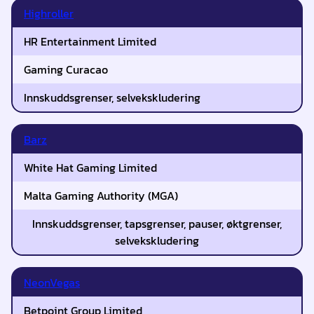
Highroller
HR Entertainment Limited
Gaming Curacao
Innskuddsgrenser, selvekskludering
Barz
White Hat Gaming Limited
Malta Gaming Authority (MGA)
Innskuddsgrenser, tapsgrenser, pauser, øktgrenser,
selvekskludering
NeonVegas
Betpoint Group Limited