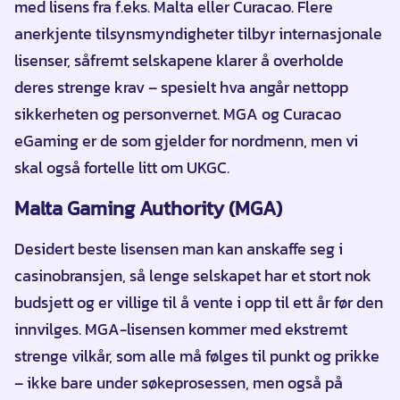
med lisens fra f.eks. Malta eller Curacao. Flere
anerkjente tilsynsmyndigheter tilbyr internasjonale
lisenser, såfremt selskapene klarer å overholde
deres strenge krav – spesielt hva angår nettopp
sikkerheten og personvernet. MGA og Curacao
eGaming er de som gjelder for nordmenn, men vi
skal også fortelle litt om UKGC.
Malta Gaming Authority (MGA)
Desidert beste lisensen man kan anskaffe seg i
casinobransjen, så lenge selskapet har et stort nok
budsjett og er villige til å vente i opp til ett år før den
innvilges. MGA-lisensen kommer med ekstremt
strenge vilkår, som alle må følges til punkt og prikke
– ikke bare under søkeprosessen, men også på