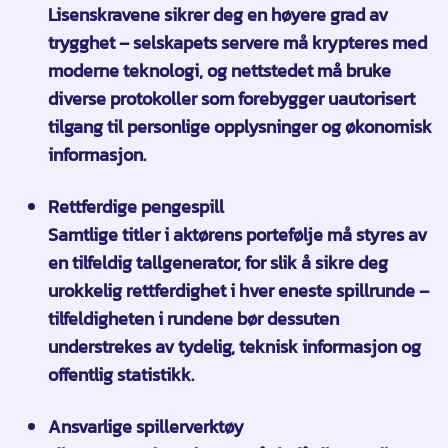
Lisenskravene sikrer deg en høyere grad av
trygghet – selskapets servere må krypteres med
moderne teknologi, og nettstedet må bruke
diverse protokoller som forebygger uautorisert
tilgang til personlige opplysninger og økonomisk
informasjon.
Rettferdige pengespill
Samtlige titler i aktørens portefølje må styres av
en tilfeldig tallgenerator, for slik å sikre deg
urokkelig rettferdighet i hver eneste spillrunde –
tilfeldigheten i rundene bør dessuten
understrekes av tydelig, teknisk informasjon og
offentlig statistikk.
Ansvarlige spillerverktøy