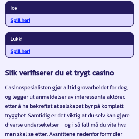
Ice
Spill her!
Lukki
Spill her!
Slik verifiserer du et trygt casino
Casinospesialisten gjør alltid grovarbeidet for deg,
og legger ut anmeldelser av interessante aktører,
etter å ha bekreftet at selskapet byr på komplett
trygghet. Samtidig er det viktig at du selv kan gjøre
diverse undersøkelser – og i så fall må du vite hva
man skal se etter. Avsnittene nedenfor formidler