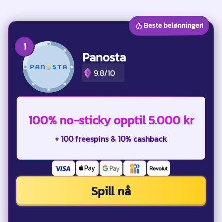
Beste belønninger!
Panosta
9.8/10
100% no-sticky opptil 5.000 kr
+ 100 freespins & 10% cashback
Spill nå