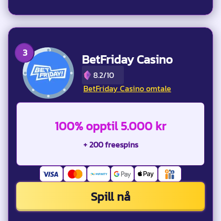
BetFriday Casino
8.2/10
BetFriday Casino omtale
100% opptil 5.000 kr
+ 200 freespins
Spill nå