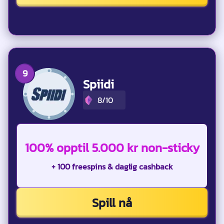
Spiidi
8/10
100% opptil 5.000 kr non-sticky
+ 100 freespins & daglig cashback
Spill nå