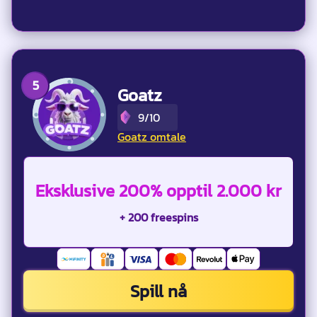
Goatz
9/10
Goatz omtale
Eksklusive 200% opptil 2.000 kr
+ 200 freespins
Spill nå