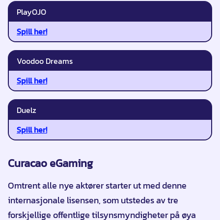
PlayOJO
Spill her!
Voodoo Dreams
Spill her!
Duelz
Spill her!
Curacao eGaming
Omtrent alle nye aktører starter ut med denne
internasjonale lisensen, som utstedes av tre
forskjellige offentlige tilsynsmyndigheter på øya