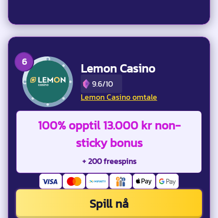
Lemon Casino
9.6/10
Lemon Casino omtale
100% opptil 13.000 kr non-
sticky bonus
+ 200 freespins
Spill nå