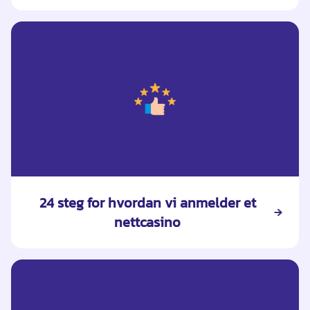
24 steg for hvordan vi anmelder et
nettcasino