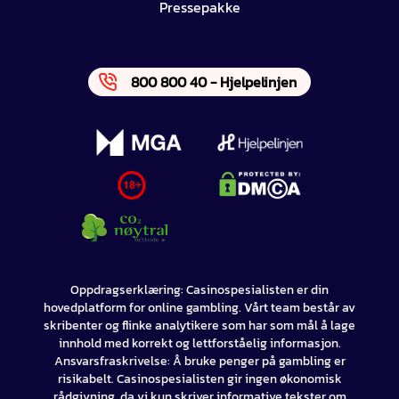
Pressepakke
800 800 40 - Hjelpelinjen
Oppdragserklæring: Casinospesialisten er din
hovedplatform for online gambling. Vårt team består av
skribenter og flinke analytikere som har som mål å lage
innhold med korrekt og lettforståelig informasjon.
Ansvarsfraskrivelse: Å bruke penger på gambling er
risikabelt. Casinospesialisten gir ingen økonomisk
rådgivning, da vi kun skriver informative tekster om