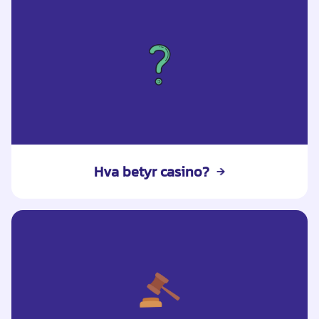
Hva betyr casino?