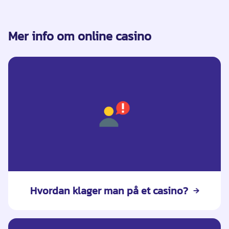
Mer info om online casino
Hvordan klager man på et casino?