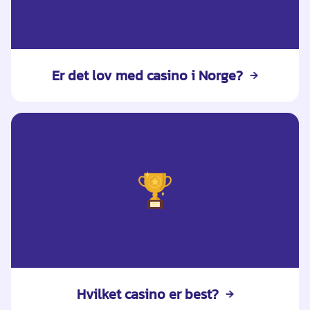
Er det lov med casino i Norge?
Hvilket casino er best?