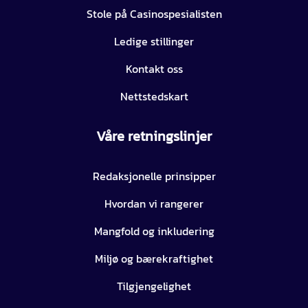
Stole på Casinospesialisten
Ledige stillinger
Kontakt oss
Nettstedskart
Våre retningslinjer
Redaksjonelle prinsipper
Hvordan vi rangerer
Mangfold og inkludering
Miljø og bærekraftighet
Tilgjengelighet