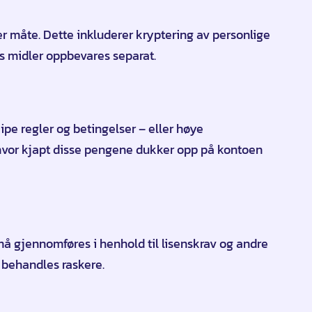
er måte. Dette inkluderer kryptering av personlige
es midler oppbevares separat.
pe regler og betingelser – eller høye
t hvor kjapt disse pengene dukker opp på kontoen
må gjennomføres i henhold til lisenskrav og andre
n behandles raskere.