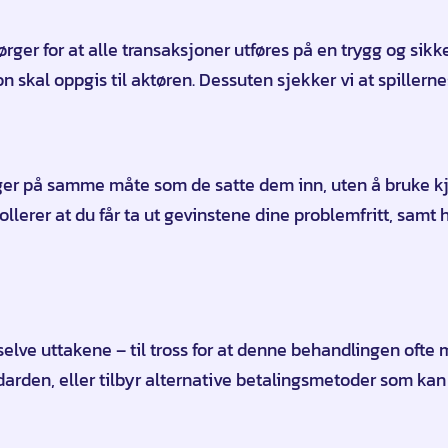
ger for at alle transaksjoner utføres på en trygg og sikk
 skal oppgis til aktøren. Dessuten sjekker vi at spillern
nger på samme måte som de satte dem inn, uten å bruke kji
ollerer at du får ta ut gevinstene dine problemfritt, sam
lve uttakene – til tross for at denne behandlingen ofte 
ndarden, eller tilbyr alternative betalingsmetoder som ka