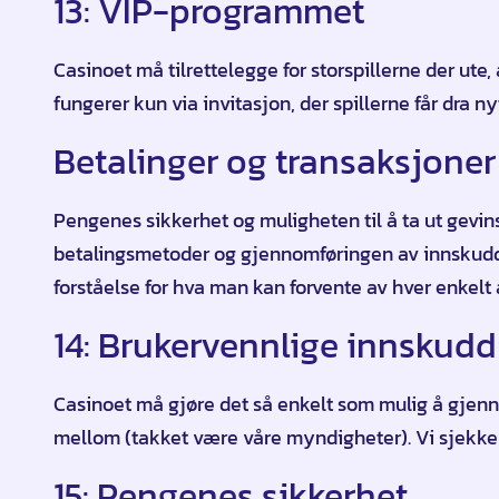
13: VIP-programmet
Casinoet må tilrettelegge for storspillerne der ut
fungerer kun via invitasjon, der spillerne får dra n
Betalinger og transaksjoner
Pengenes sikkerhet og muligheten til å ta ut gevins
betalingsmetoder og gjennomføringen av innskuddet,
forståelse for hva man kan forvente av hver enkelt 
14: Brukervennlige innskudd
Casinoet må gjøre det så enkelt som mulig å gjenno
mellom (takket være våre myndigheter). Vi sjekker
15: Pengenes sikkerhet