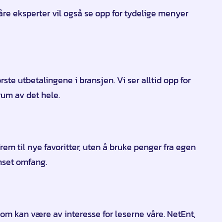
åre eksperter vil også se opp for tydelige menyer
ste utbetalingene i bransjen. Vi ser alltid opp for
um av det hele.
em til nye favoritter, uten å bruke penger fra egen
nset omfang.
 som kan være av interesse for leserne våre. NetEnt,