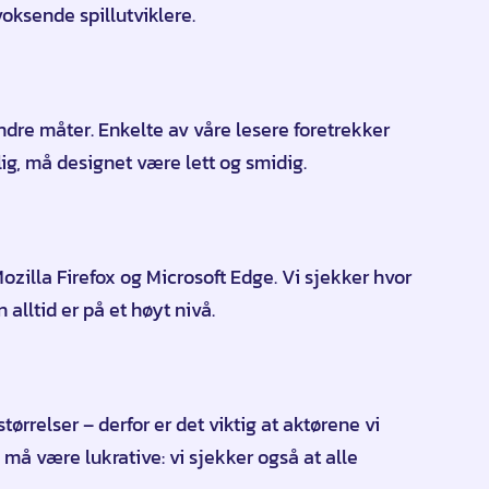
voksende spillutviklere.
dre måter. Enkelte av våre lesere foretrekker
lig, må designet være lett og smidig.
zilla Firefox og Microsoft Edge. Vi sjekker hvor
alltid er på et høyt nivå.
ørrelser – derfor er det viktig at aktørene vi
må være lukrative: vi sjekker også at alle