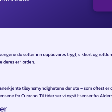
pengene du setter inn oppbevares trygt, sikkert og rettfer
 deres er i orden.
de anerkjente tilsynsmyndighetene der ute – som oftest e
nsene fra Curacao. Til tider ser vi også lisenser fra Alde
er