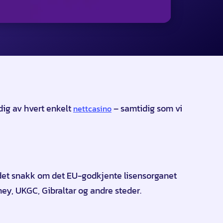
dig av hvert enkelt
– samtidig som vi
nettcasino
r det snakk om det EU-godkjente lisensorganet
rney, UKGC, Gibraltar og andre steder.