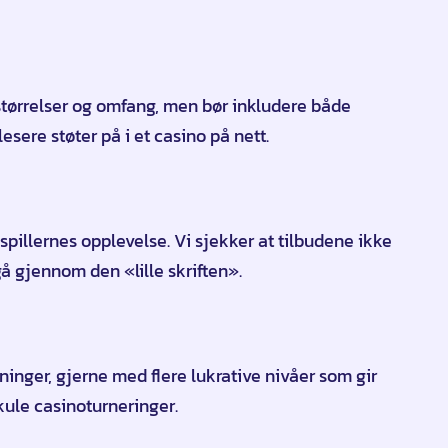
tørrelser og omfang, men bør inkludere både
sere støter på i et casino på nett.
 spillernes opplevelse. Vi sjekker at tilbudene ikke
gå gjennom den «lille skriften».
dninger, gjerne med flere lukrative nivåer som gir
kule casinoturneringer.