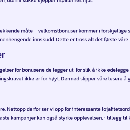
n, uten å stikke kjepper i spillernes hjul.
ekkende måte – velkomstbonuser kommer i forskjellige s
nhengende innskudd. Dette er tross alt det første våre le
er
ngelser for bonusene de legger ut, for slik å ikke ødelegge
ingskravet ikke er for høyt. Dermed slipper våre lesere å 
re. Nettopp derfor ser vi opp for interessante lojalitetsor
te kampanjer kan også styrke opplevelsen, i tillegg til 