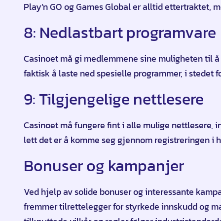
Play’n GO og Games Global er alltid ettertraktet, m
8: Nedlastbart programvare
Casinoet må gi medlemmene sine muligheten til å s
faktisk å laste ned spesielle programmer, i stedet f
9: Tilgjengelige nettlesere
Casinoet må fungere fint i alle mulige nettlesere,
lett det er å komme seg gjennom registreringen i hve
Bonuser og kampanjer
Ved hjelp av solide bonuser og interessante kampanj
fremmer tilrettelegger for styrkede innskudd og ma