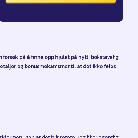
 forsøk på å finne opp hjulet på nytt, bokstavelig
 detaljer og bonusmekanismer til at det ikke føles
.
kjermen uten at det blir rotete. Jeg liker egentlig