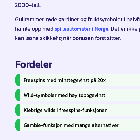
2000-tall.
Gullrammer, røde gardiner og fruktsymboler i halvf
hamle opp med
. Det er ikke
spilleautomater i Norge
kan løsne skikkelig når bonusen først sitter.
Fordeler
Freespins med minstegevinst på 20x
Wild-symboler med høy toppgevinst
Klebrige wilds i freespins-funksjonen
Gamble-funksjon med mange alternativer