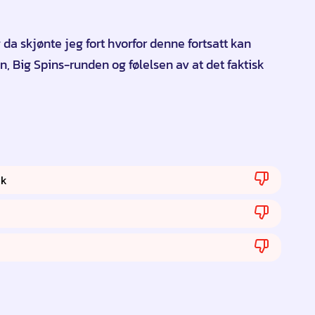
da skjønte jeg fort hvorfor denne fortsatt kan
en, Big Spins-runden og følelsen av at det faktisk
kk