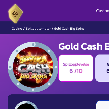
Casin
/
Casino
Spilleautomater
/
Gold Cash Big Spins
Gold Cash B
Spillopplevelse
G
6 /10
6