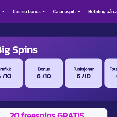
o
Casino bonus
Casinospill
Betaling på c
ig Spins
rafikk
Bonus
Funksjoner
Tot
 /10
6 /10
6 /10
20 freespins GRATIS