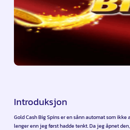
Introduksjon
Gold Cash Big Spins er en sånn automat som ikke a
lenger enn jeg først hadde tenkt. Da jeg åpnet den