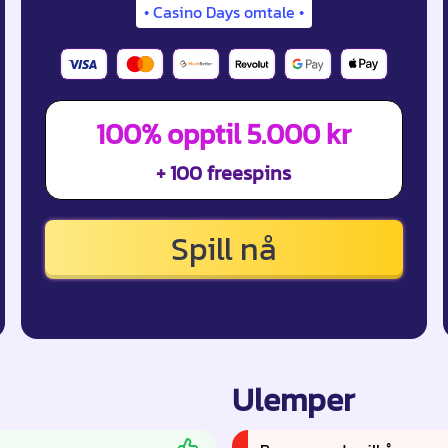
Casino Days omtale
100% opptil 5.000 kr
+ 100 freespins
Spill nå
Ulemper