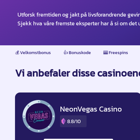
Utforsk fremtiden og jakt på livsforandrende gev
Sjekk hva våre fremste eksperter har å si om det 
💰 Velkomstbonus
👍 Bonuskode
🎰 Freespins
Vi anbefaler disse casinoene
NeonVegas Casino
8.8/10