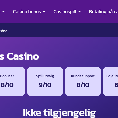
o
Casino bonus
Casinospill
Betaling på c
asino
s Casino
Bonuser
Spillutvalg
Kundesupport
Lojali
8/10
9/10
8/10
6
Ikke tilgjengelig