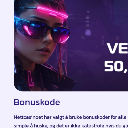
Bonuskode
Nettcasinoet har valgt å bruke bonuskoder for alle
simple å huske, og det er ikke katastrofe hvis du 