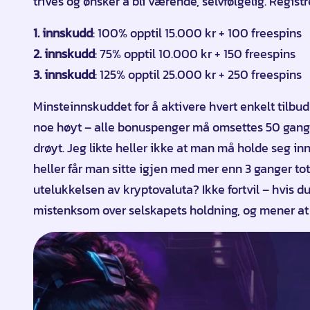
trives og ønsker å bli værende, selvfølgelig. Regist
1. innskudd
: 100% opptil 15.000 kr + 100 freespins
2. innskudd
: 75% opptil 10.000 kr + 150 freespins
3. innskudd
: 125% opptil 25.000 kr + 250 freespins
Minsteinnskuddet for å aktivere hvert enkelt tilbu
noe høyt – alle bonuspenger må omsettes 50 ganger 
drøyt. Jeg likte heller ikke at man må holde seg in
heller får man sitte igjen med mer enn 3 ganger to
utelukkelsen av kryptovaluta? Ikke fortvil – hvis du
mistenksom over selskapets holdning, og mener at j