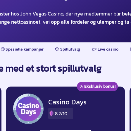
inster hos John Vegas Casino, der nye medlemmer blir b
unge nettcasinoet, vei opp alle fordeler og ulemper og ta
🤑 Spesielle kampanjer
🎲 Spillutvalg
👉 Live casino
 med et stort spillutvalg
Eksklusiv bonus!
Casino Days
8.2/10