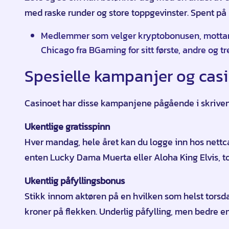
med raske runder og store toppgevinster. Spent på 
Medlemmer som velger kryptobonusen, mottar 1
Chicago fra BGaming for sitt første, andre og 
Spesielle kampanjer og casi
Casinoet har disse kampanjene pågående i skriven
Ukentlige gratisspinn
Hver mandag, hele året kan du logge inn hos nett
enten Lucky Dama Muerta eller Aloha King Elvis, t
Ukentlig påfyllingsbonus
Stikk innom aktøren på en hvilken som helst torsd
kroner på flekken. Underlig påfylling, men bedre e