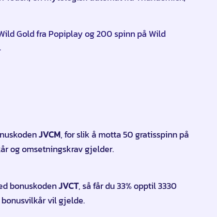
ild Gold fra Popiplay og 200 spinn på Wild
.
bonuskoden
JVCM
, for slik å motta 50 gratisspinn på
kår og omsetningskrav gjelder.
 med bonuskoden
JVCT
, så får du 33% opptil 3330
bonusvilkår vil gjelde.