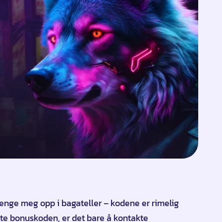
henge meg opp i bagateller – kodene er rimelig
tte bonuskoden, er det bare å kontakte