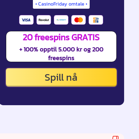
CasinoFriday omtale
20 freespins GRATIS
+ 100% opptil 5.000 kr og 200
freespins
Spill nå