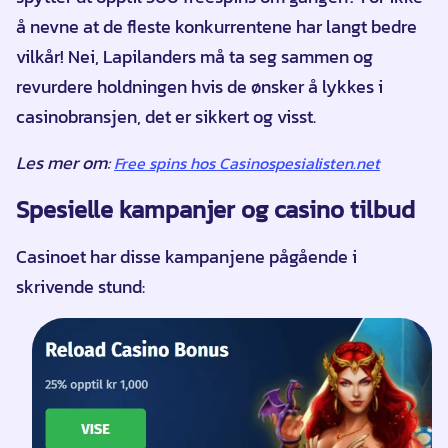
å nevne at de fleste konkurrentene har langt bedre
vilkår! Nei, Lapilanders må ta seg sammen og
revurdere holdningen hvis de ønsker å lykkes i
casinobransjen, det er sikkert og visst.
Les mer om:
Free spins hos Casinospesialisten.net
Spesielle kampanjer og casino tilbud
Casinoet har disse kampanjene pågående i
skrivende stund: