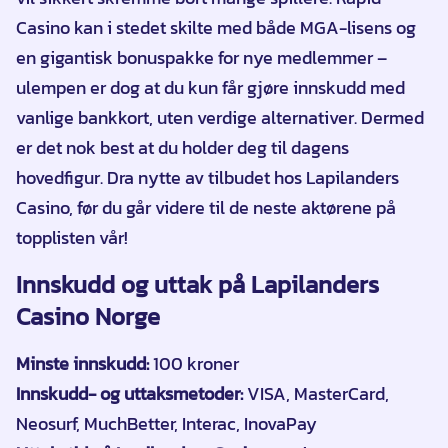
Casino kan i stedet skilte med både MGA-lisens og
en gigantisk bonuspakke for nye medlemmer –
ulempen er dog at du kun får gjøre innskudd med
vanlige bankkort, uten verdige alternativer. Dermed
er det nok best at du holder deg til dagens
hovedfigur. Dra nytte av tilbudet hos Lapilanders
Casino, før du går videre til de neste aktørene på
topplisten vår!
Innskudd og uttak på Lapilanders
Casino Norge
Minste innskudd:
100 kroner
Innskudd- og uttaksmetoder:
VISA, MasterCard,
Neosurf, MuchBetter, Interac, InovaPay