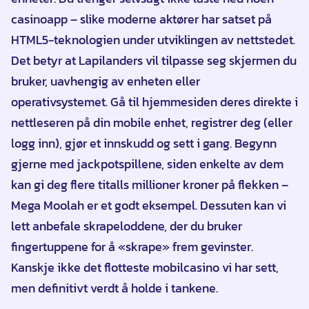
casinoapp – slike moderne aktører har satset på
HTML5-teknologien under utviklingen av nettstedet.
Det betyr at Lapilanders vil tilpasse seg skjermen du
bruker, uavhengig av enheten eller
operativsystemet. Gå til hjemmesiden deres direkte i
nettleseren på din mobile enhet, registrer deg (eller
logg inn), gjør et innskudd og sett i gang. Begynn
gjerne med jackpotspillene, siden enkelte av dem
kan gi deg flere titalls millioner kroner på flekken –
Mega Moolah er et godt eksempel. Dessuten kan vi
lett anbefale skrapeloddene, der du bruker
fingertuppene for å «skrape» frem gevinster.
Kanskje ikke det flotteste mobilcasino vi har sett,
men definitivt verdt å holde i tankene.