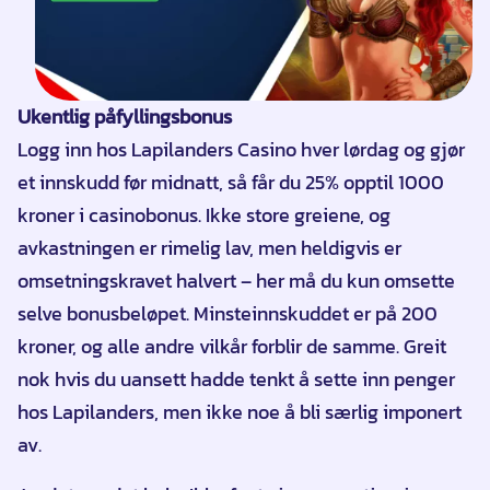
Ukentlig påfyllingsbonus
Logg inn hos Lapilanders Casino hver lørdag og gjør
et innskudd før midnatt, så får du 25% opptil 1000
kroner i casinobonus. Ikke store greiene, og
avkastningen er rimelig lav, men heldigvis er
omsetningskravet halvert – her må du kun omsette
selve bonusbeløpet. Minsteinnskuddet er på 200
kroner, og alle andre vilkår forblir de samme. Greit
nok hvis du uansett hadde tenkt å sette inn penger
hos Lapilanders, men ikke noe å bli særlig imponert
av.