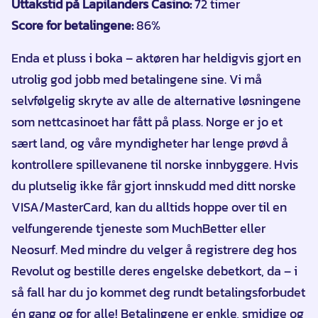
Uttakstid på Lapilanders Casino:
72 timer
Score for betalingene:
86%
Enda et pluss i boka – aktøren har heldigvis gjort en
utrolig god jobb med betalingene sine. Vi må
selvfølgelig skryte av alle de alternative løsningene
som nettcasinoet har fått på plass. Norge er jo et
sært land, og våre myndigheter har lenge prøvd å
kontrollere spillevanene til norske innbyggere. Hvis
du plutselig ikke får gjort innskudd med ditt norske
VISA/MasterCard, kan du alltids hoppe over til en
velfungerende tjeneste som MuchBetter eller
Neosurf. Med mindre du velger å registrere deg hos
Revolut og bestille deres engelske debetkort, da – i
så fall har du jo kommet deg rundt betalingsforbudet
én gang og for alle! Betalingene er enkle, smidige og