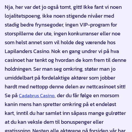
Nja, her var det jo også tomt, gitt! Ikke fant vi noen
lojalitetspoeng, ikke noen stigende nivåer med
stadig bedre frynsegoder, ingen VIP-program for
storspillerne der ute, ingen konkurranser eller noe
som helst annet som vil holde deg værende hos
Lapilanders Casino. Nok en gang undrer vi på hva
casinoet har tenkt og hvordan de kom frem til denne
holdningen. Ser man seg omkring, støter man jo
umiddelbart på fordelaktige aktører som jobber
hardt med nettopp denne delen av nettcasinoet sitt!
Se på
, der du får følge en morsom
Cadabrus Casino
kanin mens han spretter omkring på et endeløst
kart, inntil du har samlet inn såpass mange gulrøtter
at du kan veksle dem til bonuspenger eller
gratisspinn. Nesten alle aktørene på forsiden vår har