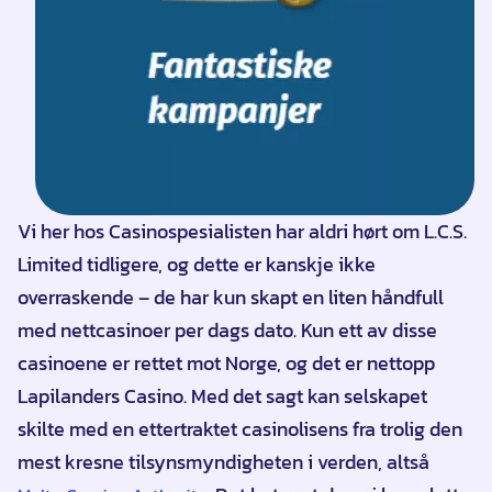
Vi her hos Casinospesialisten har aldri hørt om L.C.S.
Limited tidligere, og dette er kanskje ikke
overraskende – de har kun skapt en liten håndfull
med nettcasinoer per dags dato. Kun ett av disse
casinoene er rettet mot Norge, og det er nettopp
Lapilanders Casino. Med det sagt kan selskapet
skilte med en ettertraktet casinolisens fra trolig den
mest kresne tilsynsmyndigheten i verden, altså