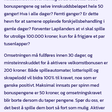
bonuspengene og selve innskuddsbeløpet hele 50
ganger! Hva i alle dager? Femti ganger? Er dette
hevn for at samene opplevde forskjellsbehandling i
gamle dager? Forventer Lapilanders at vi skal spille
for utrolige 100.000 kroner, kun for å frigjøre et par
tusenlapper?
Omsetningen må fullføres innen 30 dager, og
minsteinnskuddet for å aktivere velkomstbonusen er
200 kroner. Både spilleautomater, lotterispill og
skrapelodd vil bidra 100% til kravet, noe som er
ganske positivt. Maksimal innsats per spinn med
bonuspengene er 50 kroner, og omsetningskravet
blir borte dersom du taper pengene. Spør du oss, er
det best å spille dem bort så fort som mulig. Aktiver