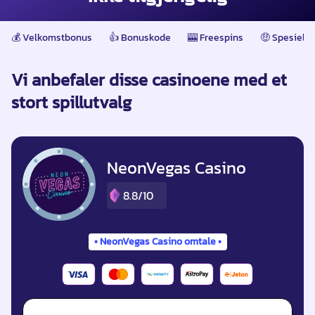
💰 Velkomstbonus
👍 Bonuskode
🎰 Freespins
🤑 Spesiell
Vi anbefaler disse casinoene med et
stort spillutvalg
NeonVegas Casino
8.8/10
NeonVegas Casino omtale