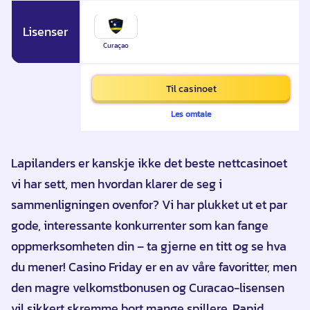
Lisenser
Curaçao
Til casinoet
Les omtale
Lapilanders er kanskje ikke det beste nettcasinoet
vi har sett, men hvordan klarer de seg i
sammenligningen ovenfor? Vi har plukket ut et par
gode, interessante konkurrenter som kan fange
oppmerksomheten din – ta gjerne en titt og se hva
du mener! Casino Friday er en av våre favoritter, men
den magre velkomstbonusen og Curacao-lisensen
vil sikkert skremme bort mange spillere. Rapid