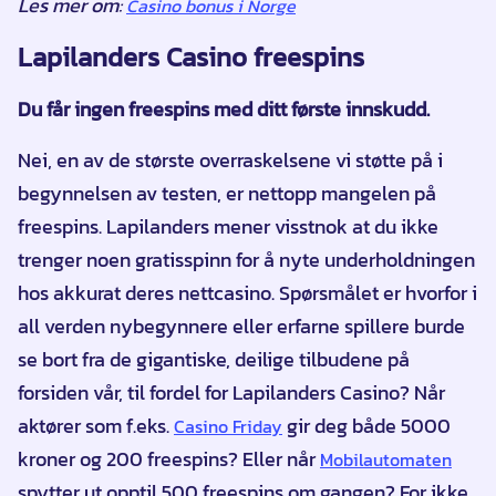
Les mer om:
Casino bonus i Norge
Lapilanders Casino freespins
Du får ingen freespins med ditt første innskudd.
Nei, en av de største overraskelsene vi støtte på i
begynnelsen av testen, er nettopp mangelen på
freespins. Lapilanders mener visstnok at du ikke
trenger noen gratisspinn for å nyte underholdningen
hos akkurat deres nettcasino. Spørsmålet er hvorfor i
all verden nybegynnere eller erfarne spillere burde
se bort fra de gigantiske, deilige tilbudene på
forsiden vår, til fordel for Lapilanders Casino? Når
aktører som f.eks.
gir deg både 5000
Casino Friday
kroner og 200 freespins? Eller når
Mobilautomaten
spytter ut opptil 500 freespins om gangen? For ikke