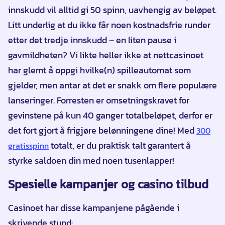
innskudd vil alltid gi 50 spinn, uavhengig av beløpet.
Litt underlig at du ikke får noen kostnadsfrie runder
etter det tredje innskudd – en liten pause i
gavmildheten? Vi likte heller ikke at nettcasinoet
har glemt å oppgi hvilke(n) spilleautomat som
gjelder, men antar at det er snakk om flere populære
lanseringer. Forresten er omsetningskravet for
gevinstene på kun 40 ganger totalbeløpet, derfor er
det fort gjort å frigjøre belønningene dine! Med
300
totalt, er du praktisk talt garantert å
gratisspinn
styrke saldoen din med noen tusenlapper!
Spesielle kampanjer og casino tilbud
Casinoet har disse kampanjene pågående i
skrivende stund: