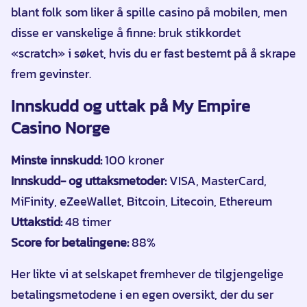
blant folk som liker å spille casino på mobilen, men
disse er vanskelige å finne: bruk stikkordet
«scratch» i søket, hvis du er fast bestemt på å skrape
frem gevinster.
Innskudd og uttak på My Empire
Casino Norge
Minste innskudd:
100 kroner
Innskudd- og uttaksmetoder:
VISA, MasterCard,
MiFinity, eZeeWallet, Bitcoin, Litecoin, Ethereum
Uttakstid:
48 timer
Score for betalingene:
88%
Her likte vi at selskapet fremhever de tilgjengelige
betalingsmetodene i en egen oversikt, der du ser