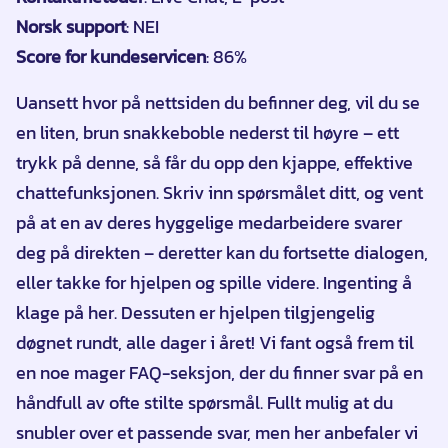
Norsk support
: NEI
Score for kundeservicen
: 86%
Uansett hvor på nettsiden du befinner deg, vil du se
en liten, brun snakkeboble nederst til høyre – ett
trykk på denne, så får du opp den kjappe, effektive
chattefunksjonen. Skriv inn spørsmålet ditt, og vent
på at en av deres hyggelige medarbeidere svarer
deg på direkten – deretter kan du fortsette dialogen,
eller takke for hjelpen og spille videre. Ingenting å
klage på her. Dessuten er hjelpen tilgjengelig
døgnet rundt, alle dager i året! Vi fant også frem til
en noe mager FAQ-seksjon, der du finner svar på en
håndfull av ofte stilte spørsmål. Fullt mulig at du
snubler over et passende svar, men her anbefaler vi