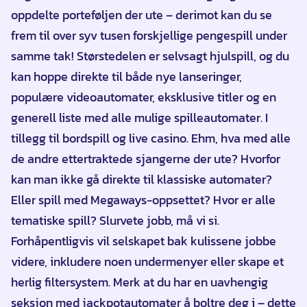
oppdelte porteføljen der ute – derimot kan du se
frem til over syv tusen forskjellige pengespill under
samme tak! Størstedelen er selvsagt hjulspill, og du
kan hoppe direkte til både nye lanseringer,
populære videoautomater, eksklusive titler og en
generell liste med alle mulige spilleautomater. I
tillegg til bordspill og live casino. Ehm, hva med alle
de andre ettertraktede sjangerne der ute? Hvorfor
kan man ikke gå direkte til klassiske automater?
Eller spill med Megaways-oppsettet? Hvor er alle
tematiske spill? Slurvete jobb, må vi si.
Forhåpentligvis vil selskapet bak kulissene jobbe
videre, inkludere noen undermenyer eller skape et
herlig filtersystem. Merk at du har en uavhengig
seksjon med jackpotautomater å boltre deg i – dette