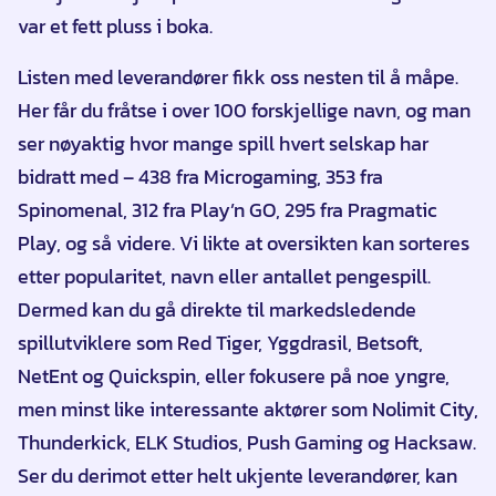
var et fett pluss i boka.
Listen med leverandører fikk oss nesten til å måpe.
Her får du fråtse i over 100 forskjellige navn, og man
ser nøyaktig hvor mange spill hvert selskap har
bidratt med – 438 fra Microgaming, 353 fra
Spinomenal, 312 fra Play’n GO, 295 fra Pragmatic
Play, og så videre. Vi likte at oversikten kan sorteres
etter popularitet, navn eller antallet pengespill.
Dermed kan du gå direkte til markedsledende
spillutviklere som Red Tiger, Yggdrasil, Betsoft,
NetEnt og Quickspin, eller fokusere på noe yngre,
men minst like interessante aktører som Nolimit City,
Thunderkick, ELK Studios, Push Gaming og Hacksaw.
Ser du derimot etter helt ukjente leverandører, kan