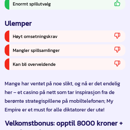
Enormt spillutvalg
Ulemper
Høyt omsetningskrav
Mangler spillsamlinger
Kan bli overveldende
Mange har ventet på noe slikt, og nå er det endelig
her – et casino på nett som tar inspirasjon fra de
berømte strategispillene på mobiltelefonen; My
Empire er et must for alle diktatorer der ute!
Velkomstbonus: opptil 8000 kroner +