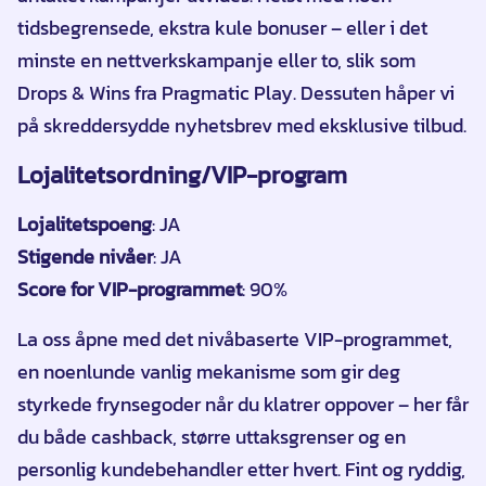
tidsbegrensede, ekstra kule bonuser – eller i det
minste en nettverkskampanje eller to, slik som
Drops & Wins fra Pragmatic Play. Dessuten håper vi
på skreddersydde nyhetsbrev med eksklusive tilbud.
Lojalitetsordning/VIP-program
Lojalitetspoeng
: JA
Stigende nivåer
: JA
Score for VIP-programmet
: 90%
La oss åpne med det nivåbaserte VIP-programmet,
en noenlunde vanlig mekanisme som gir deg
styrkede frynsegoder når du klatrer oppover – her får
du både cashback, større uttaksgrenser og en
personlig kundebehandler etter hvert. Fint og ryddig,