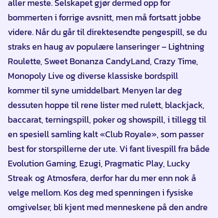
aller meste. Selskapet gjør dermed opp for
bommerten i forrige avsnitt, men må fortsatt jobbe
videre. Når du går til direktesendte pengespill, se du
straks en haug av populære lanseringer – Lightning
Roulette, Sweet Bonanza CandyLand, Crazy Time,
Monopoly Live og diverse klassiske bordspill
kommer til syne umiddelbart. Menyen lar deg
dessuten hoppe til rene lister med rulett, blackjack,
baccarat, terningspill, poker og showspill, i tillegg til
en spesiell samling kalt «Club Royale», som passer
best for storspillerne der ute. Vi fant livespill fra både
Evolution Gaming, Ezugi, Pragmatic Play, Lucky
Streak og Atmosfera, derfor har du mer enn nok å
velge mellom. Kos deg med spenningen i fysiske
omgivelser, bli kjent med menneskene på den andre