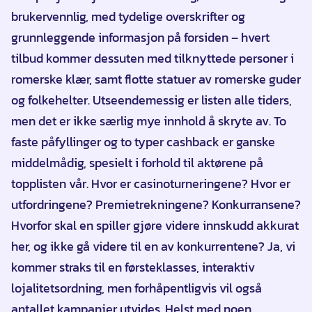
brukervennlig, med tydelige overskrifter og
grunnleggende informasjon på forsiden – hvert
tilbud kommer dessuten med tilknyttede personer i
romerske klær, samt flotte statuer av romerske guder
og folkehelter. Utseendemessig er listen alle tiders,
men det er ikke særlig mye innhold å skryte av. To
faste påfyllinger og to typer cashback er ganske
middelmådig, spesielt i forhold til aktørene på
topplisten vår. Hvor er casinoturneringene? Hvor er
utfordringene? Premietrekningene? Konkurransene?
Hvorfor skal en spiller gjøre videre innskudd akkurat
her, og ikke gå videre til en av konkurrentene? Ja, vi
kommer straks til en førsteklasses, interaktiv
lojalitetsordning, men forhåpentligvis vil også
antallet kampanjer utvides. Helst med noen