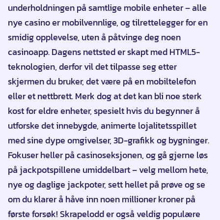
underholdningen på samtlige mobile enheter – alle
nye casino er mobilvennlige, og tilrettelegger for en
smidig opplevelse, uten å påtvinge deg noen
casinoapp. Dagens nettsted er skapt med HTML5-
teknologien, derfor vil det tilpasse seg etter
skjermen du bruker, det være på en mobiltelefon
eller et nettbrett. Merk dog at det kan bli noe sterk
kost for eldre enheter, spesielt hvis du begynner å
utforske det innebygde, animerte lojalitetsspillet
med sine dype omgivelser, 3D-grafikk og bygninger.
Fokuser heller på casinoseksjonen, og gå gjerne løs
på jackpotspillene umiddelbart – velg mellom hete,
nye og daglige jackpoter, sett hellet på prøve og se
om du klarer å håve inn noen millioner kroner på
første forsøk! Skrapelodd er også veldig populære