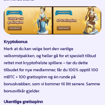
Kryptobonus
Merk at du kan velge bort den vanlige
velkomstpakken, og heller gå for et spesielt tilbud
rettet mot kryptofrelste spillere – tar du dette
tilbudet for nye medlemmer, får du 100% opptil 100
mBTC + 100 gratisspinn og én runde på
bonuskrabben, som vi kommer til litt senere. Samme
bonusvilkår gjelder.
Ukentlige gratisspinn