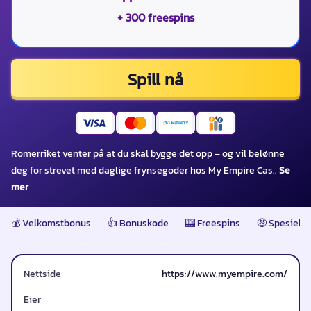
+ 300 freespins
Spill nå
Romerriket venter på at du skal bygge det opp – og vil belønne
deg for strevet med daglige frynsegoder hos My Empire Cas
..
Se
mer
💰 Velkomstbonus
👍 Bonuskode
🎰 Freespins
🤑 Spesiell
Nettside
https://www.myempire.com/
Eier