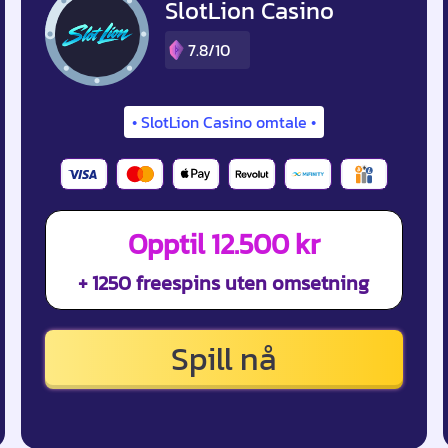
SlotLion Casino
7.8/10
SlotLion Casino omtale
Opptil 12.500 kr
+ 1250 freespins uten omsetning
Spill nå