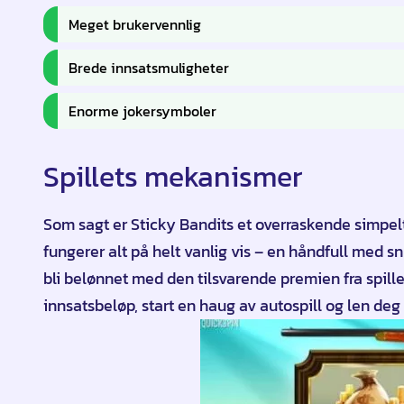
Meget brukervennlig
Brede innsatsmuligheter
Enorme jokersymboler
Spillets mekanismer
Som sagt er Sticky Bandits et overraskende simpelt 
fungerer alt på helt vanlig vis – en håndfull med sn
bli belønnet med den tilsvarende premien fra spillet
innsatsbeløp, start en haug av autospill og len deg