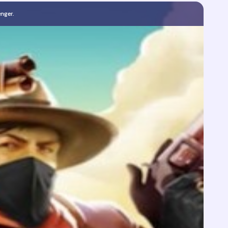
enger.