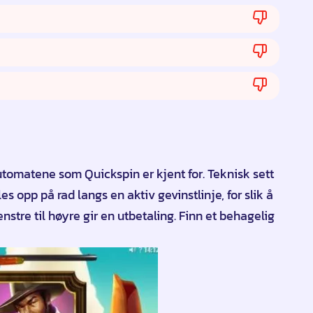
automatene som Quickspin er kjent for. Teknisk sett
s opp på rad langs en aktiv gevinstlinje, for slik å
nstre til høyre gir en utbetaling. Finn et behagelig