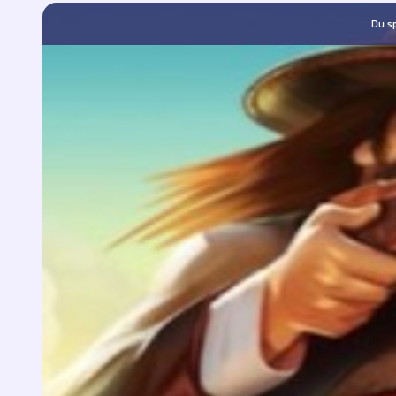
Du sp