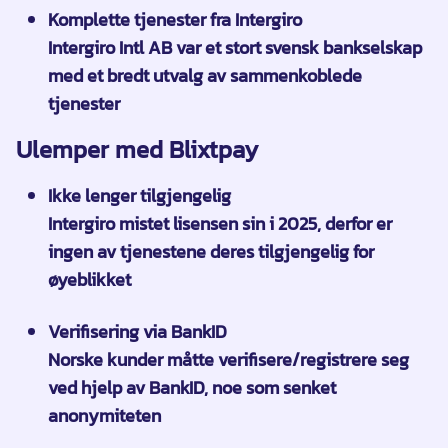
Komplette tjenester fra Intergiro
Intergiro Intl AB var et stort svensk bankselskap
med et bredt utvalg av sammenkoblede
tjenester
Ulemper med Blixtpay
Ikke lenger tilgjengelig
Intergiro mistet lisensen sin i 2025, derfor er
ingen av tjenestene deres tilgjengelig for
øyeblikket
Verifisering via BankID
Norske kunder måtte verifisere/registrere seg
ved hjelp av BankID, noe som senket
anonymiteten