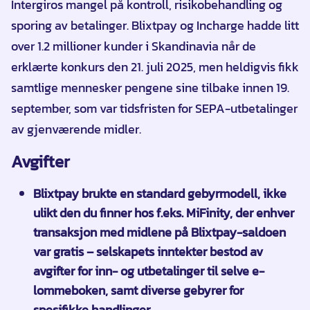
Intergiros mangel på kontroll, risikobehandling og
sporing av betalinger. Blixtpay og Incharge hadde litt
over 1.2 millioner kunder i Skandinavia når de
erklærte konkurs den 21. juli 2025, men heldigvis fikk
samtlige mennesker pengene sine tilbake innen 19.
september, som var tidsfristen for SEPA-utbetalinger
av gjenværende midler.
Avgifter
Blixtpay brukte en standard gebyrmodell, ikke
ulikt den du finner hos f.eks. MiFinity, der enhver
transaksjon med midlene på Blixtpay-saldoen
var gratis – selskapets inntekter bestod av
avgifter for inn- og utbetalinger til selve e-
lommeboken, samt diverse gebyrer for
spesifikke handlinger.