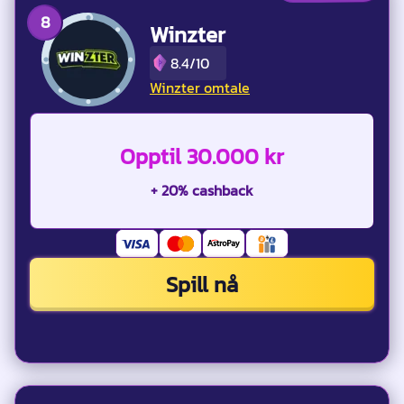
Winzter
8.4/10
Winzter omtale
Opptil 30.000 kr
+ 20% cashback
Spill nå