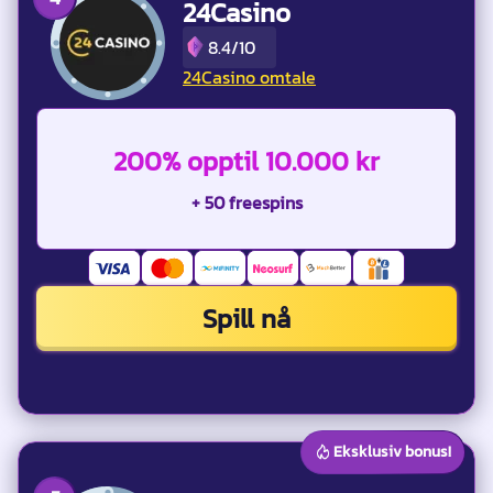
24Casino
8.4/10
24Casino omtale
200% opptil 10.000 kr
+ 50 freespins
Spill nå
Eksklusiv bonus!