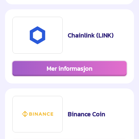
Chainlink (LINK)
Mer informasjon
Binance Coin