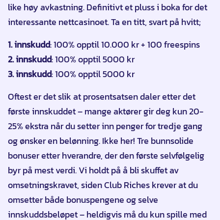
like høy avkastning. Definitivt et pluss i boka for det
interessante nettcasinoet. Ta en titt, svart på hvitt;
1. innskudd
: 100% opptil 10.000 kr + 100 freespins
2. innskudd
: 100% opptil 5000 kr
3. innskudd
: 100% opptil 5000 kr
Oftest er det slik at prosentsatsen daler etter det
første innskuddet – mange aktører gir deg kun 20-
25% ekstra når du setter inn penger for tredje gang
og ønsker en belønning. Ikke her! Tre bunnsolide
bonuser etter hverandre, der den første selvfølgelig
byr på mest verdi. Vi holdt på å bli skuffet av
omsetningskravet, siden Club Riches krever at du
omsetter både bonuspengene og selve
innskuddsbeløpet – heldigvis må du kun spille med