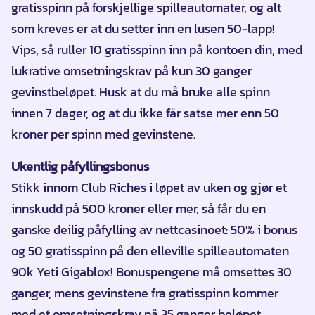
gratisspinn på forskjellige spilleautomater, og alt
som kreves er at du setter inn en lusen 50-lapp!
Vips, så ruller 10 gratisspinn inn på kontoen din, med
lukrative omsetningskrav på kun 30 ganger
gevinstbeløpet. Husk at du må bruke alle spinn
innen 7 dager, og at du ikke får satse mer enn 50
kroner per spinn med gevinstene.
Ukentlig påfyllingsbonus
Stikk innom Club Riches i løpet av uken og gjør et
innskudd på 500 kroner eller mer, så får du en
ganske deilig påfylling av nettcasinoet: 50% i bonus
og 50 gratisspinn på den elleville spilleautomaten
90k Yeti Gigablox! Bonuspengene må omsettes 30
ganger, mens gevinstene fra gratisspinn kommer
med et omsetningskrav på 35 ganger beløpet.