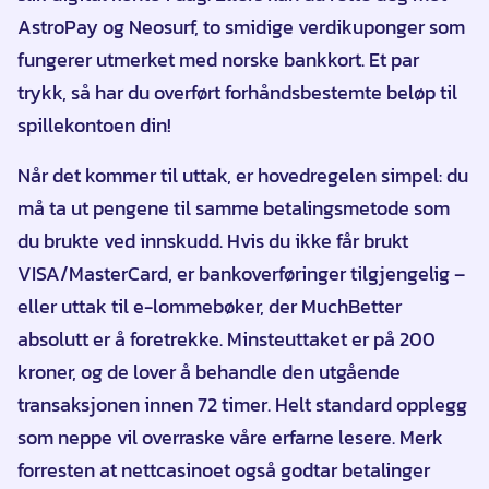
AstroPay og Neosurf, to smidige verdikuponger som
fungerer utmerket med norske bankkort. Et par
trykk, så har du overført forhåndsbestemte beløp til
spillekontoen din!
Når det kommer til uttak, er hovedregelen simpel: du
må ta ut pengene til samme betalingsmetode som
du brukte ved innskudd. Hvis du ikke får brukt
VISA/MasterCard, er bankoverføringer tilgjengelig –
eller uttak til e-lommebøker, der MuchBetter
absolutt er å foretrekke. Minsteuttaket er på 200
kroner, og de lover å behandle den utgående
transaksjonen innen 72 timer. Helt standard opplegg
som neppe vil overraske våre erfarne lesere. Merk
forresten at nettcasinoet også godtar betalinger