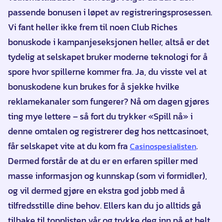
passende bonusen i løpet av registreringsprosessen.
Vi fant heller ikke frem til noen Club Riches
bonuskode i kampanjeseksjonen heller, altså er det
tydelig at selskapet bruker moderne teknologi for å
spore hvor spillerne kommer fra. Ja, du visste vel at
bonuskodene kun brukes for å sjekke hvilke
reklamekanaler som fungerer? Nå om dagen gjøres
ting mye lettere – så fort du trykker «Spill nå» i
denne omtalen og registrerer deg hos nettcasinoet,
får selskapet vite at du kom fra
.
Casinospesialisten
Dermed forstår de at du er en erfaren spiller med
masse informasjon og kunnskap (som vi formidler),
og vil dermed gjøre en ekstra god jobb med å
tilfredsstille dine behov. Ellers kan du jo alltids gå
tilbake til topplisten vår og trykke deg inn på et helt