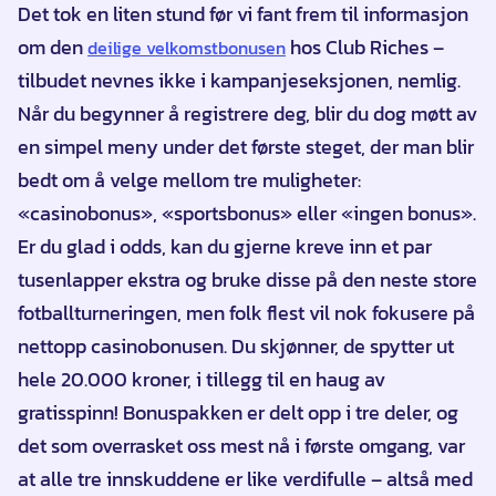
Det tok en liten stund før vi fant frem til informasjon
om den
hos Club Riches –
deilige velkomstbonusen
tilbudet nevnes ikke i kampanjeseksjonen, nemlig.
Når du begynner å registrere deg, blir du dog møtt av
en simpel meny under det første steget, der man blir
bedt om å velge mellom tre muligheter:
«casinobonus», «sportsbonus» eller «ingen bonus».
Er du glad i odds, kan du gjerne kreve inn et par
tusenlapper ekstra og bruke disse på den neste store
fotballturneringen, men folk flest vil nok fokusere på
nettopp casinobonusen. Du skjønner, de spytter ut
hele 20.000 kroner, i tillegg til en haug av
gratisspinn! Bonuspakken er delt opp i tre deler, og
det som overrasket oss mest nå i første omgang, var
at alle tre innskuddene er like verdifulle – altså med