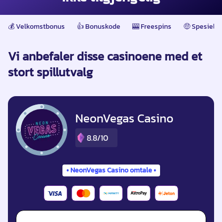
💰 Velkomstbonus
👍 Bonuskode
🎰 Freespins
🤑 Spesiell
Vi anbefaler disse casinoene med et
stort spillutvalg
NeonVegas Casino
8.8/10
NeonVegas Casino omtale