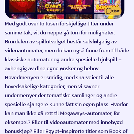
Med godt over to tusen forskjellige titler under
samme tak, vil du neppe gå tom for muligheter.
Brordelen av spillutvalget består selvfølgelig av
videoautomater, men du kan også finne frem til både
klassiske automater og andre spesielle hjulspill –
avhengig av dine egne ønsker og behov.
Hovedmenyen er smidig, med snarveier til alle
hovedsakelige kategorier, men vi savner
undermenyer der tematiske samlinger og andre
spesielle sjangere kunne fått sin egen plass. Hvorfor
kan man ikke gå rett til Megaways-automater, for
eksempel? Eller til videoautomater med innebygd
bonuskjøp? Eller Egypt-inspirerte titler som Book of