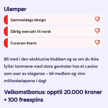
Ulemper
Gammeldags design
Dårlig oversatt til norsk
Curacao-lisens
Bli med i den eksklusive klubben og se om du ikke
fyller lommene med store gevinster hos et casino
som oser av eleganse – bli medlem og vinn
millionbeløpene i dag!
Velkomstbonus: opptil 20.000 kroner
+ 100 freespins