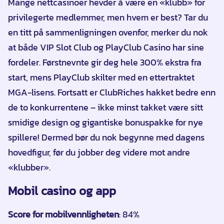
Mange nettcasinoer hevder å være en «klubb» for
privilegerte medlemmer, men hvem er best? Tar du
en titt på sammenligningen ovenfor, merker du nok
at både VIP Slot Club og PlayClub Casino har sine
fordeler. Førstnevnte gir deg hele 300% ekstra fra
start, mens PlayClub skilter med en ettertraktet
MGA-lisens. Fortsatt er ClubRiches hakket bedre enn
de to konkurrentene – ikke minst takket være sitt
smidige design og gigantiske bonuspakke for nye
spillere! Dermed bør du nok begynne med dagens
hovedfigur, før du jobber deg videre mot andre
«klubber».
Mobil casino og app
Score for mobilvennligheten
: 84%