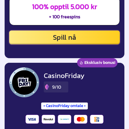
100% opptil 5.000 kr
+ 100 freespins
Spill nå
Eksklusiv bonus!
CasinoFriday
9/10
CasinoFriday omtale