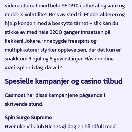
videoautomat med hele 96.09% i utbetalingsrate og
middels volatilitet. Reis av sted til Middelalderen og
hjelp kongen med å beskytte tårnet – slik kan du
stikke av med hele 3200 ganger innsatsen på
flekken! Jokere, innebygde freespins og
multiplikatorer styrker opplevelsen, der det kun er
snakk om 3 hjul og 5 gevinstlinjer. Håv inn dine
gratisspinn i dag, da vel?
Spesielle kampanjer og casino tilbud
Casinoet har disse kampanjene pågående i
skrivende stund:
Spin Surge Supreme
Hver uke vil Club Riches gi deg en håndfull med