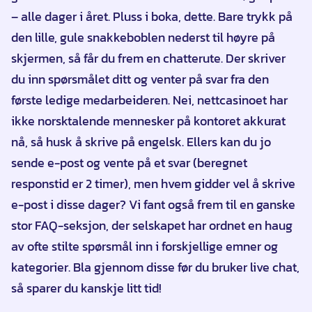
– alle dager i året. Pluss i boka, dette. Bare trykk på
den lille, gule snakkeboblen nederst til høyre på
skjermen, så får du frem en chatterute. Der skriver
du inn spørsmålet ditt og venter på svar fra den
første ledige medarbeideren. Nei, nettcasinoet har
ikke norsktalende mennesker på kontoret akkurat
nå, så husk å skrive på engelsk. Ellers kan du jo
sende e-post og vente på et svar (beregnet
responstid er 2 timer), men hvem gidder vel å skrive
e-post i disse dager? Vi fant også frem til en ganske
stor FAQ-seksjon, der selskapet har ordnet en haug
av ofte stilte spørsmål inn i forskjellige emner og
kategorier. Bla gjennom disse før du bruker live chat,
så sparer du kanskje litt tid!