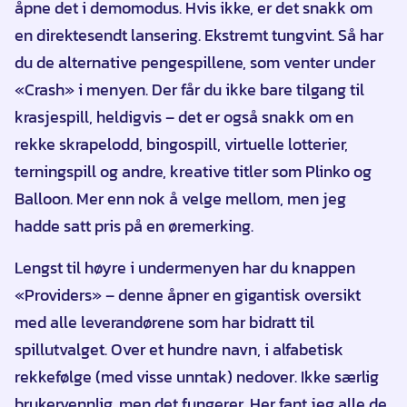
åpne det i demomodus. Hvis ikke, er det snakk om
en direktesendt lansering. Ekstremt tungvint. Så har
du de alternative pengespillene, som venter under
«Crash» i menyen. Der får du ikke bare tilgang til
krasjespill, heldigvis – det er også snakk om en
rekke skrapelodd, bingospill, virtuelle lotterier,
terningspill og andre, kreative titler som Plinko og
Balloon. Mer enn nok å velge mellom, men jeg
hadde satt pris på en øremerking.
Lengst til høyre i undermenyen har du knappen
«Providers» – denne åpner en gigantisk oversikt
med alle leverandørene som har bidratt til
spillutvalget. Over et hundre navn, i alfabetisk
rekkefølge (med visse unntak) nedover. Ikke særlig
brukervennlig, men det fungerer. Her fant jeg alle de