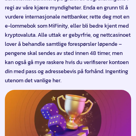
regi av våre kjære myndigheter. Enda en grunn til å
vurdere internasjonale nettbanker, rette deg mot en
e-lommebok som MiFinity, eller bli bedre kjent med
kryptovaluta. Alle uttak er gebyrfrie, og nettcasinoet
lover å behandle samtlige forespørsler løpende –
pengene skal sendes av sted innen 48 timer, men
kan også gå mye raskere hvis du verifiserer kontoen
din med pass og adressebevis på forhånd. Ingenting
utenom det vanlige her.