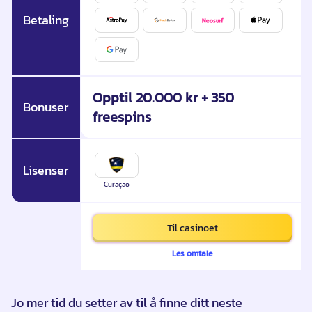
Betaling
Opptil 20.000 kr + 350
Bonuser
freespins
Lisenser
Curaçao
Til casinoet
Les omtale
Jo mer tid du setter av til å finne ditt neste