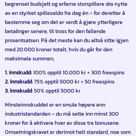
begrenset budsjett og erfarne storspillere dra nytte
av en styrket spillesaldo fra dag én – for deretter å
bestemme seg om det er verdt å gjøre ytterligere
betalinger senere, til tross for den fallende
prosentsatsen. På det meste kan du altså sitte igjen
med 20.000 kroner totalt, hvis du går for den
maksimale summen;
1. innskudd
: 100% opptil 10.000 kr + 300 freespins
2. innskudd
: 75% opptil 5000 kr + 50 freespins
3. innskudd
: 50% opptil 5000 kr
Minsteinnskuddet er en smule høyere enn
industristandarden – du må sette inn minst 300
kroner for å aktivere hver av disse tre bonusene.
Omsetningskravet er derimot helt standard, noe som