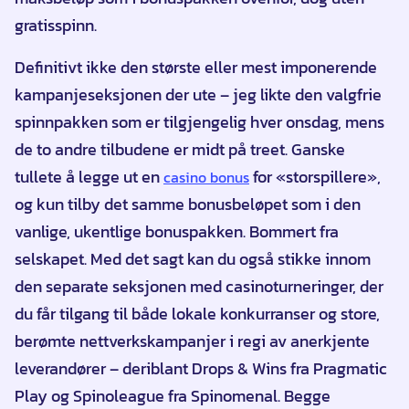
gratisspinn.
Definitivt ikke den største eller mest imponerende
kampanjeseksjonen der ute – jeg likte den valgfrie
spinnpakken som er tilgjengelig hver onsdag, mens
de to andre tilbudene er midt på treet. Ganske
tullete å legge ut en
for «storspillere»,
casino bonus
og kun tilby det samme bonusbeløpet som i den
vanlige, ukentlige bonuspakken. Bommert fra
selskapet. Med det sagt kan du også stikke innom
den separate seksjonen med casinoturneringer, der
du får tilgang til både lokale konkurranser og store,
berømte nettverkskampanjer i regi av anerkjente
leverandører – deriblant Drops & Wins fra Pragmatic
Play og Spinoleague fra Spinomenal. Begge