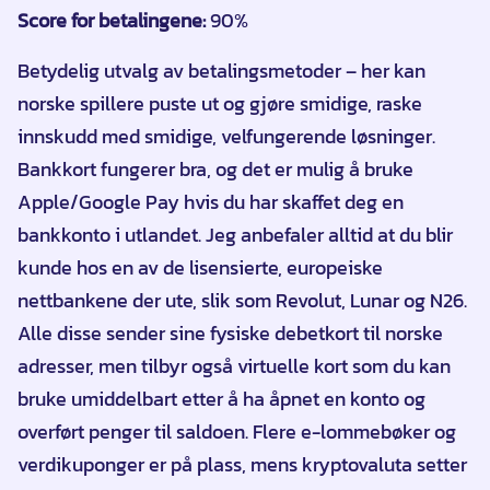
Score for betalingene:
90%
Betydelig utvalg av betalingsmetoder – her kan
norske spillere puste ut og gjøre smidige, raske
innskudd med smidige, velfungerende løsninger.
Bankkort fungerer bra, og det er mulig å bruke
Apple/Google Pay hvis du har skaffet deg en
bankkonto i utlandet. Jeg anbefaler alltid at du blir
kunde hos en av de lisensierte, europeiske
nettbankene der ute, slik som Revolut, Lunar og N26.
Alle disse sender sine fysiske debetkort til norske
adresser, men tilbyr også virtuelle kort som du kan
bruke umiddelbart etter å ha åpnet en konto og
overført penger til saldoen. Flere e-lommebøker og
verdikuponger er på plass, mens kryptovaluta setter