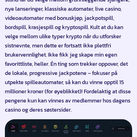
nye lanseringer, klassiske automater, live casino,
videoautomater med bonuskjøp, jackpotspill,
bordspill, krasjespill og kryptospill. Kult at du kan
velge mellom ulike typer krypto når du utforsker
sistnevnte, men dette er fortsatt ikke plettfri
brukervennlighet. Ikke fikk jeg skape min egen
favorittliste, heller. Én ting som trekker oppover, det
de lokale, progressive jackpotene – fokuser på
utpekte spilleautomater, så kan du vinne opptil 15
millioner kroner (for øyeblikket)! Fordelaktig at disse
pengene kun kan vinnes av medlemmer hos dagens
casino og deres søstersider.