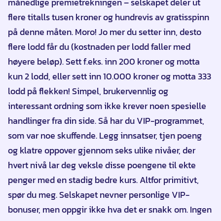
månedlige premietrekningen – selskapet deler ut
flere titalls tusen kroner og hundrevis av gratisspinn
på denne måten. Moro! Jo mer du setter inn, desto
flere lodd får du (kostnaden per lodd faller med
høyere beløp). Sett f.eks. inn 200 kroner og motta
kun 2 lodd, eller sett inn 10.000 kroner og motta 333
lodd på flekken! Simpel, brukervennlig og
interessant ordning som ikke krever noen spesielle
handlinger fra din side. Så har du VIP-programmet,
som var noe skuffende. Legg innsatser, tjen poeng
og klatre oppover gjennom seks ulike nivåer, der
hvert nivå lar deg veksle disse poengene til ekte
penger med en stadig bedre kurs. Altfor primitivt,
spør du meg. Selskapet nevner personlige VIP-
bonuser, men oppgir ikke hva det er snakk om. Ingen