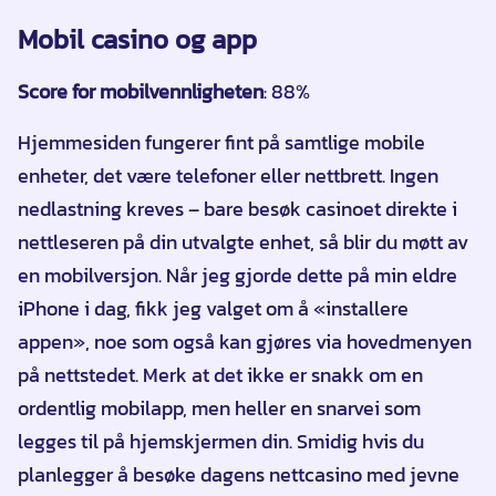
Mobil casino og app
Score for mobilvennligheten
: 88%
Hjemmesiden fungerer fint på samtlige mobile
enheter, det være telefoner eller nettbrett. Ingen
nedlastning kreves – bare besøk casinoet direkte i
nettleseren på din utvalgte enhet, så blir du møtt av
en mobilversjon. Når jeg gjorde dette på min eldre
iPhone i dag, fikk jeg valget om å «installere
appen», noe som også kan gjøres via hovedmenyen
på nettstedet. Merk at det ikke er snakk om en
ordentlig mobilapp, men heller en snarvei som
legges til på hjemskjermen din. Smidig hvis du
planlegger å besøke dagens nettcasino med jevne