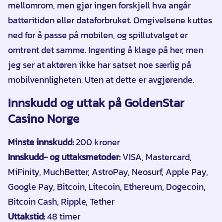
mellomrom, men gjør ingen forskjell hva angår
batteritiden eller dataforbruket. Omgivelsene kuttes
ned for å passe på mobilen, og spillutvalget er
omtrent det samme. Ingenting å klage på her, men
jeg ser at aktøren ikke har satset noe særlig på
mobilvennligheten. Uten at dette er avgjørende.
Innskudd og uttak på GoldenStar
Casino Norge
Minste innskudd:
200 kroner
Innskudd- og uttaksmetoder:
VISA, Mastercard,
MiFinity, MuchBetter, AstroPay, Neosurf, Apple Pay,
Google Pay, Bitcoin, Litecoin, Ethereum, Dogecoin,
Bitcoin Cash, Ripple, Tether
Uttakstid:
48 timer