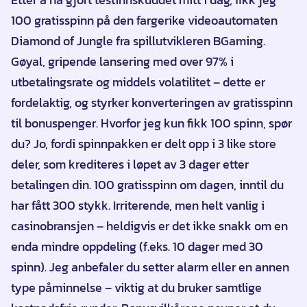
100 gratisspinn på den fargerike videoautomaten
Diamond of Jungle fra spillutvikleren BGaming.
Gøyal, gripende lansering med over 97% i
utbetalingsrate og middels volatilitet – dette er
fordelaktig, og styrker konverteringen av gratisspinn
til bonuspenger. Hvorfor jeg kun fikk 100 spinn, spør
du? Jo, fordi spinnpakken er delt opp i 3 like store
deler, som krediteres i løpet av 3 dager etter
betalingen din. 100 gratisspinn om dagen, inntil du
har fått 300 stykk. Irriterende, men helt vanlig i
casinobransjen – heldigvis er det ikke snakk om en
enda mindre oppdeling (f.eks. 10 dager med 30
spinn). Jeg anbefaler du setter alarm eller en annen
type påminnelse – viktig at du bruker samtlige