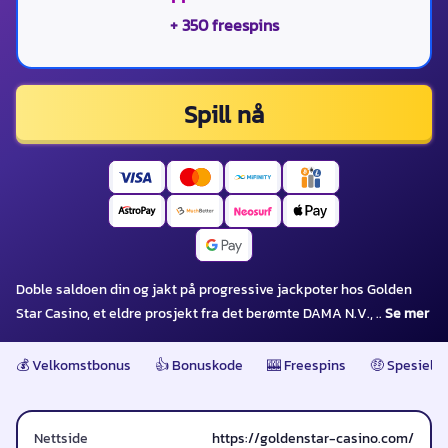
+ 350 freespins
Spill nå
Doble saldoen din og jakt på progressive jackpoter hos Golden
Star Casino, et eldre prosjekt fra det berømte DAMA N.V.,
..
Se mer
💰 Velkomstbonus
👍 Bonuskode
🎰 Freespins
🤑 Spesiell
Nettside
https://goldenstar-casino.com/