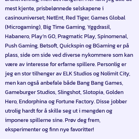
mest kjente, prisbelønnede selskapene i
casinouniverset; NetEnt, Red Tiger, Games Global
(Microgaming), Big Time Gaming, Yggdrasil,
Habanero, Play’n GO, Pragmatic Play, Spinomenal,
Push Gaming, Betsoft, Quickspin og BGaming er på
plass, side om side ved diverse nykommere som kan
være av interesse for erfarne spillere. Personlig er
jeg en stor tilhenger av ELK Studios og Nolimit City,
men kan også anbefale både Bang Bang Games,
Gameburger Studios, Slingshot, Slotopia, Golden
Hero, Endorphina og Fortune Factory. Disse jobber
utrolig hardt for å skille seg ut i mengden og
imponere spillerne sine. Prøv deg frem,
eksperimenter og finn nye favoritter!