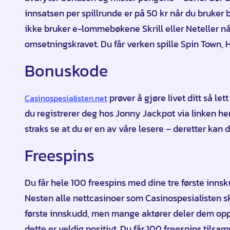
innsatsen per spillrunde er på 50 kr når du bruker 
ikke bruker e-lommebøkene Skrill eller Neteller når 
omsetningskravet. Du får verken spille Spin Town,
Bonuskode
prøver å gjøre livet ditt så l
Casinospesialisten.net
du registrerer deg hos Jonny Jackpot via linken her p
straks se at du er en av våre lesere – deretter kan
Freespins
Du får hele 100 freespins med dine tre første innsk
Nesten alle nettcasinoer som Casinospesialisten skri
første innskudd, men mange aktører deler dem opp o
dette er veldig positivt. Du får 100 freespins tils