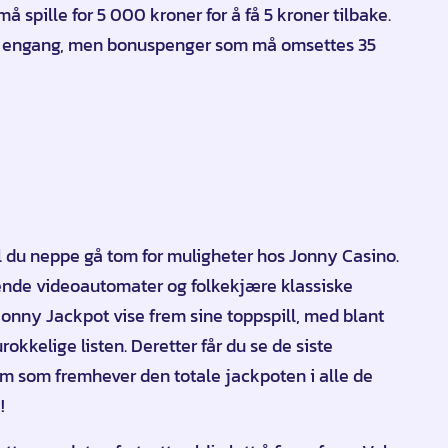
å spille for 5 000 kroner for å få 5 kroner tilbake.
ger engang, men bonuspenger som må omsettes 35
il du neppe gå tom for muligheter hos Jonny Casino.
irrende videoautomater og folkekjære klassiske
onny Jackpot vise frem sine toppspill, med blant
kkelige listen. Deretter får du se de siste
um som fremhever den totale jackpoten i alle de
!