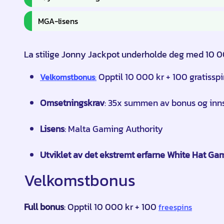
MGA-lisens
La stilige Jonny Jackpot underholde deg med 10 0
Opptil 10 000 kr + 100 gratissp
Velkomstbonus
:
Omsetningskrav
: 35x summen av bonus og in
Lisens
: Malta Gaming Authority
Utviklet av det ekstremt erfarne White Hat Ga
Velkomstbonus
Full bonus
: Opptil 10 000 kr + 100
freespins