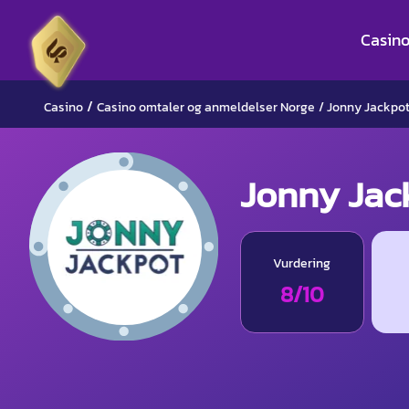
Casin
/
Casino
Casino omtaler og anmeldelser Norge
/
Jonny Jackpot
Jonny Jac
Vurdering
8/10