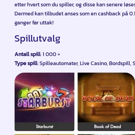
etter hvert som du spiller, og disse kan senere løse
Dermed kan tilbudet anses som en cashback på 0.1
ganger før uttak!
Spillutvalg
Antall spill
: 1 000 +
Type spill
: Spilleautomater, Live Casino, Bordspill