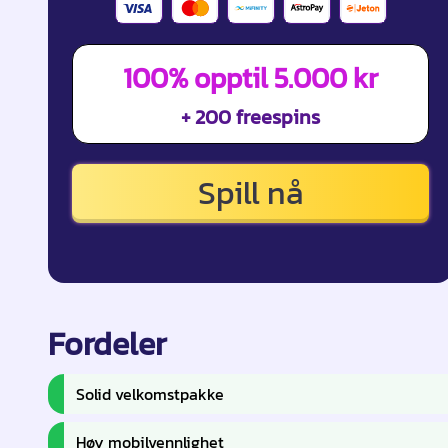
100% opptil 5.000 kr
+ 200 freespins
Spill nå
Fordeler
Solid velkomstpakke
Høy mobilvennlighet