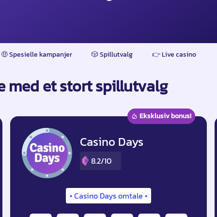
🤑 Spesielle kampanjer
🎲 Spillutvalg
👉 Live casino
 med et stort spillutvalg
Eksklusiv bonus!
Casino Days
8.2/10
Casino Days omtale