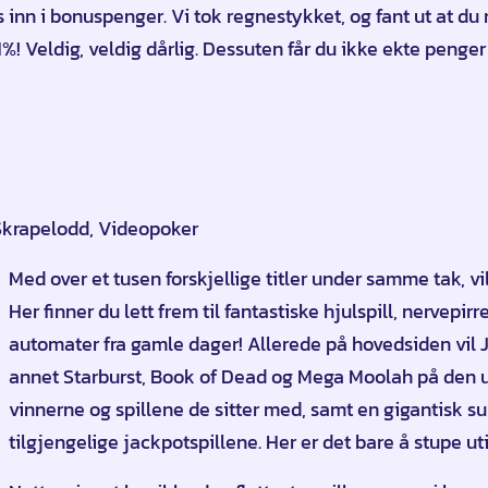
s inn i bonuspenger. Vi tok regnestykket, og fant ut at du m
%! Veldig, veldig dårlig. Dessuten får du ikke ekte pen
, Skrapelodd, Videopoker
Med over et tusen forskjellige titler under samme tak, v
Her finner du lett frem til fantastiske hjulspill, nervep
automater fra gamle dager! Allerede på hovedsiden vil J
annet Starburst, Book of Dead og Mega Moolah på den uro
vinnerne og spillene de sitter med, samt en gigantisk s
tilgjengelige jackpotspillene. Her er det bare å stupe uti