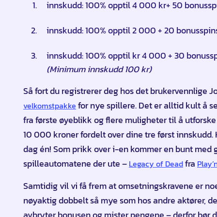
innskudd: 100% opptil 4 000 kr+ 50 bonussp
innskudd: 100% opptil 2 000 + 20 bonusspin
innskudd: 100% opptil kr 4 000 + 30 bonuss
(Minimum innskudd 100 kr)
Så fort du registrerer deg hos det brukervennlige Jo
for nye spillere. Det er alltid kult å
velkomstpakke
fra første øyeblikk og flere muligheter til å utforsk
10 000 kroner fordelt over dine tre først innskudd.
dag én! Som prikk over i-en kommer en bunt med g
spilleautomatene der ute –
fra
Legacy of Dead
Play’
Samtidig vil vi få frem at omsetningskravene er n
nøyaktig dobbelt så mye som hos andre aktører, der
avbryter bonusen og mister pengene – derfor bør d