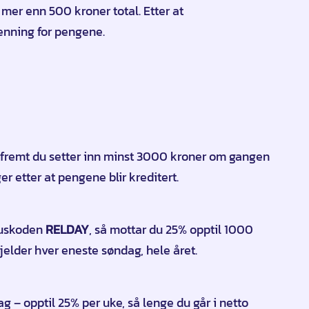
mer enn 500 kroner total. Etter at
enning for pengene.
 såfremt du setter inn minst 3000 kroner om gangen
er etter at pengene blir kreditert.
onuskoden
RELDAY
, så mottar du 25% opptil 1000
jelder hver eneste søndag, hele året.
 – opptil 25% per uke, så lenge du går i netto