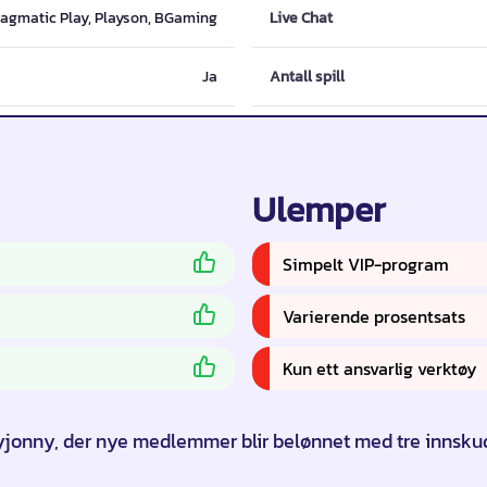
Live Chat
ragmatic Play, Playson, BGaming
Antall spill
Ja
Ulemper
Simpelt VIP-program
Varierende prosentsats
Kun ett ansvarlig verktøy
layjonny, der nye medlemmer blir belønnet med tre innsk