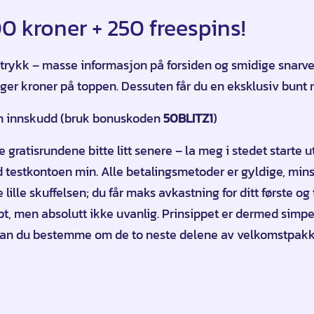
0 kroner + 250 freespins!
ntrykk – masse informasjon på forsiden og smidige snarveie
 kroner på toppen. Dessuten får du en eksklusiv bunt me
ten innskudd (bruk bonuskoden
50BLITZ1
)
ge gratisrundene bitte litt senere – la meg i stedet star
testkontoen min. Alle betalingsmetoder er gyldige, minste
 lille skuffelsen; du får maks avkastning for ditt første o
pt, men absolutt ikke uvanlig. Prinsippet er dermed simpe
så kan du bestemme om de to neste delene av velkomstpakk