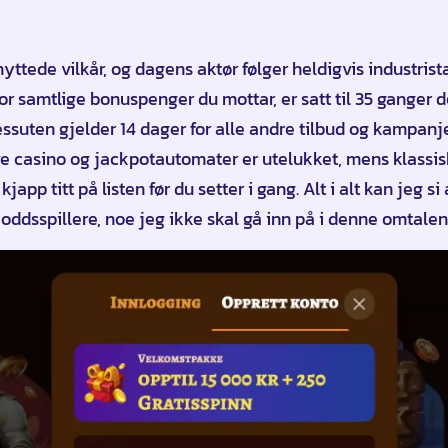
yttede vilkår, og dagens aktør følger heldigvis industris
 samtlige bonuspenger du mottar, er satt til 35 ganger d
essuten gjelder 14 dager for alle andre tilbud og kampanje
ve casino og jackpotautomater er utelukket, mens klassisk
app titt på listen før du setter i gang. Alt i alt kan jeg si
 oddsspillere, noe jeg ikke skal gå inn på i denne omtalen