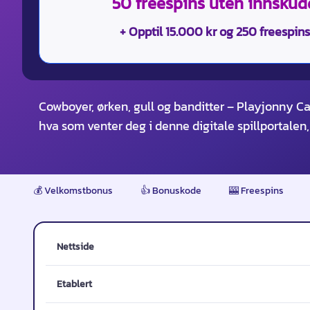
50 freespins uten innskud
+ Opptil 15.000 kr og 250 freespins
Cowboyer, ørken, gull og banditter – Playjonny Ca
hva som venter deg i denne digitale spillportalen
💰 Velkomstbonus
👍 Bonuskode
🎰 Freespins
Nettside
Etablert