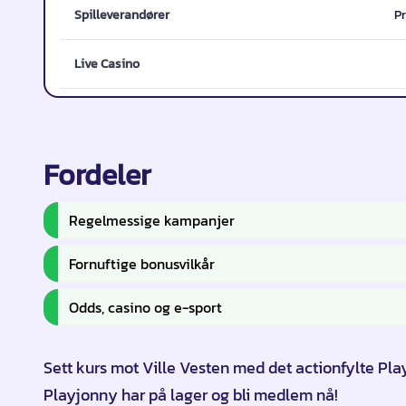
Spilleverandører
P
Live Casino
Fordeler
Regelmessige kampanjer
Fornuftige bonusvilkår
Odds, casino og e-sport
Sett kurs mot Ville Vesten med det actionfylte P
Playjonny har på lager og bli medlem nå!