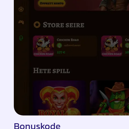
Bonuskode