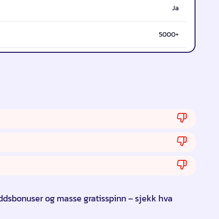
Ja
5000+
uddsbonuser og masse gratisspinn – sjekk hva