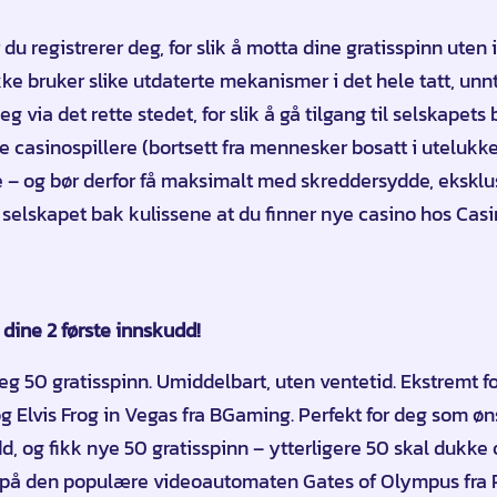
 du registrerer deg, for slik å motta dine gratisspinn uten
e bruker slike utdaterte mekanismer i det hele tatt, unnt
 via det rette stedet, for slik å gå tilgang til selskapet
le casinospillere (bortsett fra mennesker bosatt i utelukk
 – og bør derfor få maksimalt med skreddersydde, eksklus
 selskapet bak kulissene at du finner nye casino hos Casi
dine 2 første innskudd!
 jeg 50 gratisspinn. Umiddelbart, uten ventetid. Ekstremt 
Elvis Frog in Vegas fra BGaming. Perfekt for deg som øns
dd, og fikk nye 50 gratisspinn – ytterligere 50 skal dukke
kes på den populære videoautomaten Gates of Olympus fra 