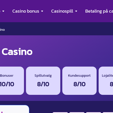
o
Casino bonus
Casinospill
Betaling på c
ino
 Casino
Bonuser
Spillutvalg
Kundesupport
Lojali
10/10
8/10
8/10
8