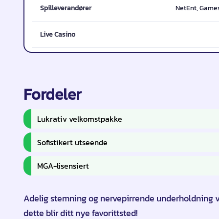
Spilleverandører
NetEnt, Games
Live Casino
Fordeler
Lukrativ velkomstpakke
Sofistikert utseende
MGA-lisensiert
Adelig stemning og nervepirrende underholdning ve
dette blir ditt nye favorittsted!