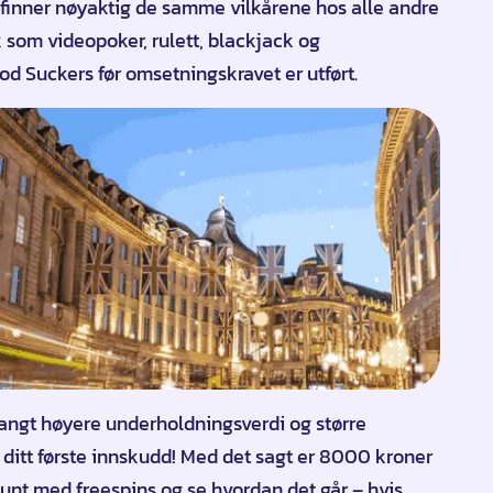
u finner nøyaktig de samme vilkårene hos alle andre
ik som videopoker, rulett, blackjack og
 Suckers før omsetningskravet er utført.
langt høyere underholdningsverdi og større
 ditt første innskudd! Med det sagt er 8000 kroner
bunt med freespins og se hvordan det går – hvis