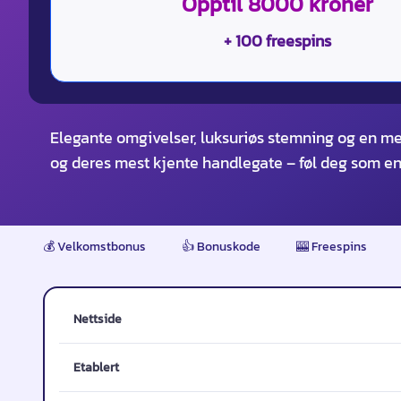
Opptil 8000 kroner
+ 100 freespins
Elegante omgivelser, luksuriøs stemning og en me
og deres mest kjente handlegate – føl deg som en 
💰 Velkomstbonus
👍 Bonuskode
🎰 Freespins
Nettside
Etablert