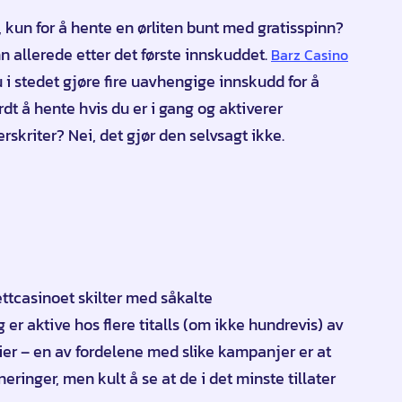
, kun for å hente en ørliten bunt med gratisspinn?
nn allerede etter det første innskuddet.
Barz Casino
 i stedet gjøre fire uavhengige innskudd for å
erdt å hente hvis du er i gang og aktiverer
kriter? Nei, det gjør den selvsagt ikke.
ttcasinoet skilter med såkalte
 er aktive hos flere titalls (om ikke hundrevis) av
ier – en av fordelene med slike kampanjer er at
neringer, men kult å se at de i det minste tillater