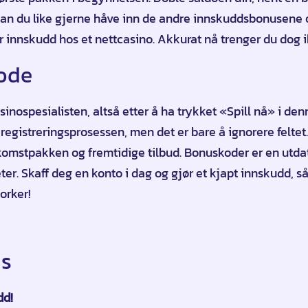
an du like gjerne håve inn de andre innskuddsbonusene og
ør innskudd hos et nettcasino. Akkurat nå trenger du dog 
ode
nospesialisten, altså etter å ha trykket «Spill nå» i denn
egistreringsprosessen, men det er bare å ignorere feltet. 
velkomstpakken og fremtidige tilbud. Bonuskoder er en ut
er. Skaff deg en konto i dag og gjør et kjapt innskudd, s
orker!
ns
dd!