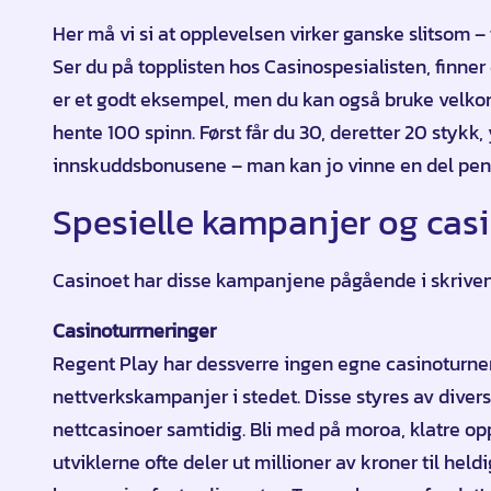
Her må vi si at opplevelsen virker ganske slitsom –
Ser du på topplisten hos Casinospesialisten, finner 
er et godt eksempel, men du kan også bruke velko
hente 100 spinn. Først får du 30, deretter 20 stykk, 
innskuddsbonusene – man kan jo vinne en del penger
Spesielle kampanjer og casi
Casinoet har disse kampanjene pågående i skriven
Casinoturrneringer
Regent Play har dessverre ingen egne casinoturner
nettverkskampanjer i stedet. Disse styres av diverse
nettcasinoer samtidig. Bli med på moroa, klatre op
utviklerne ofte deler ut millioner av kroner til heldi