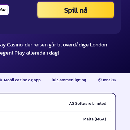
Spill nå
y Casino, der reisen går til overdådige London
egent Play allerede i dag!
📱 Mobil casino og app
📊 Sammenligning
💳 Innskudd og u
AG Software Limited
Malta (MGA)