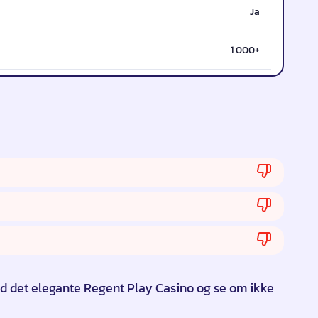
Ja
1 000+
ed det elegante Regent Play Casino og se om ikke