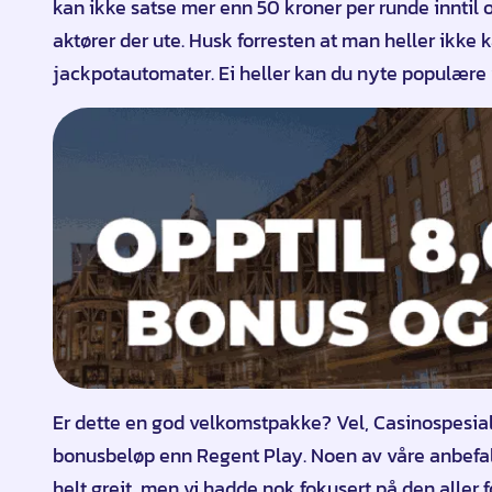
kan ikke satse mer enn 50 kroner per runde inntil o
aktører der ute. Husk forresten at man heller ikke
jackpotautomater. Ei heller kan du nyte populære 
Er dette en god velkomstpakke? Vel, Casinospesial
bonusbeløp enn Regent Play. Noen av våre anbefalte
helt greit, men vi hadde nok fokusert på den aller