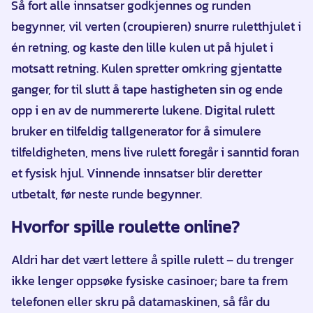
Så fort alle innsatser godkjennes og runden
begynner, vil verten (croupieren) snurre ruletthjulet i
én retning, og kaste den lille kulen ut på hjulet i
motsatt retning. Kulen spretter omkring gjentatte
ganger, for til slutt å tape hastigheten sin og ende
opp i en av de nummererte lukene. Digital rulett
bruker en tilfeldig tallgenerator for å simulere
tilfeldigheten, mens live rulett foregår i sanntid foran
et fysisk hjul. Vinnende innsatser blir deretter
utbetalt, før neste runde begynner.
Hvorfor spille roulette online?
Aldri har det vært lettere å spille rulett – du trenger
ikke lenger oppsøke fysiske casinoer; bare ta frem
telefonen eller skru på datamaskinen, så får du