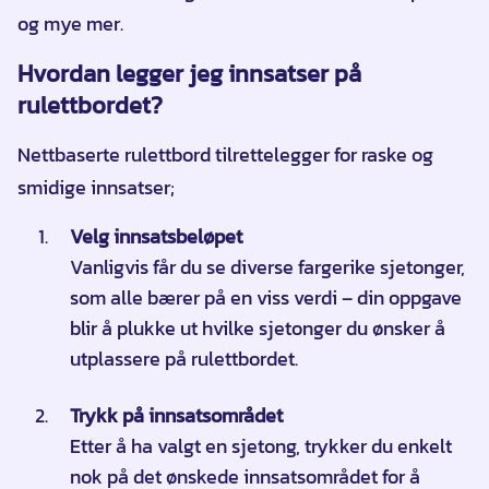
og mye mer.
Hvordan legger jeg innsatser på
rulettbordet?
Nettbaserte rulettbord tilrettelegger for raske og
smidige innsatser;
Velg innsatsbeløpet
Vanligvis får du se diverse fargerike sjetonger,
som alle bærer på en viss verdi – din oppgave
blir å plukke ut hvilke sjetonger du ønsker å
utplassere på rulettbordet.
Trykk på innsatsområdet
Etter å ha valgt en sjetong, trykker du enkelt
nok på det ønskede innsatsområdet for å