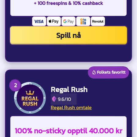
+ 100 freespins & 10% cashback
Spill nå
Folkets favoritt
Regal Rush
9.6/10
Regal Rush omtale
100% no-sticky opptil 40.000 kr