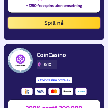
+ 1250 freespins uten omsetning
Spill nå
CoinCasino
8/10
CoinCasino omtale