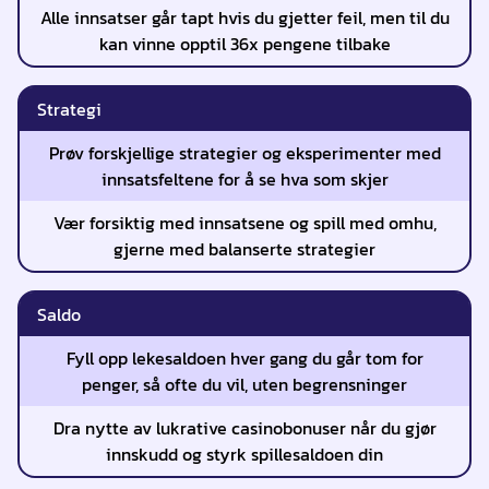
Alle innsatser går tapt hvis du gjetter feil, men til du
kan vinne opptil 36x pengene tilbake
Strategi
Prøv forskjellige strategier og eksperimenter med
innsatsfeltene for å se hva som skjer
Vær forsiktig med innsatsene og spill med omhu,
gjerne med balanserte strategier
Saldo
Fyll opp lekesaldoen hver gang du går tom for
penger, så ofte du vil, uten begrensninger
Dra nytte av lukrative casinobonuser når du gjør
innskudd og styrk spillesaldoen din