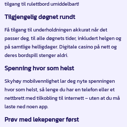
tilgang til rulettbord umiddelbart!
Tilgjengelig døgnet rundt
Få tilgang til underholdningen akkurat når det
passer deg, til alle døgnets tider, inkludert helgen og
på samtlige helligdager. Digitale casino på nett og
deres bordspill stenger aldri.
Spenning hvor som helst
Skyhøy mobilvennlighet lar deg nyte spenningen
hvor som helst, så lenge du har en telefon eller et
nettbrett med tilkobling til internett – uten at du må
laste ned noen app.
Prøv med lekepenger først