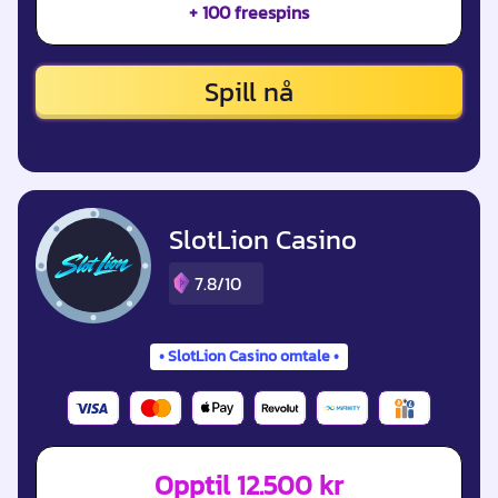
+ 100 freespins
Spill nå
SlotLion Casino
7.8/10
SlotLion Casino omtale
Opptil 12.500 kr