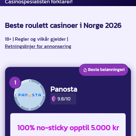
Casinospesialisten forklarer!
Beste roulett casinoer i Norge 2026
18+ | Regler og vilkår gjelder |
Retningslinjer for annonsering
Beste belønninger!
Panosta
9.8/10
100% no-sticky opptil 5.000 kr