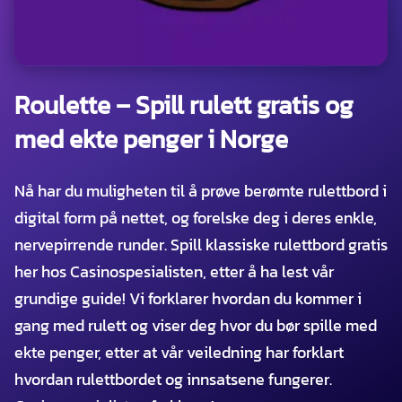
Roulette – Spill rulett gratis og
med ekte penger i Norge
Nå har du muligheten til å prøve berømte rulettbord i
digital form på nettet, og forelske deg i deres enkle,
nervepirrende runder. Spill klassiske rulettbord gratis
her hos Casinospesialisten, etter å ha lest vår
grundige guide! Vi forklarer hvordan du kommer i
gang med rulett og viser deg hvor du bør spille med
ekte penger, etter at vår veiledning har forklart
hvordan rulettbordet og innsatsene fungerer.