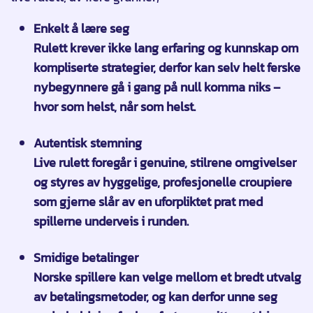
Enkelt å lære seg
Rulett krever ikke lang erfaring og kunnskap om
kompliserte strategier, derfor kan selv helt ferske
nybegynnere gå i gang på null komma niks –
hvor som helst, når som helst.
Autentisk stemning
Live rulett foregår i genuine, stilrene omgivelser
og styres av hyggelige, profesjonelle croupiere
som gjerne slår av en uforpliktet prat med
spillerne underveis i runden.
Smidige betalinger
Norske spillere kan velge mellom et bredt utvalg
av betalingsmetoder, og kan derfor unne seg