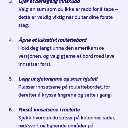
Gjør et behagelig innskudd
Velg en sum som du ikke er redd for å tape –
dette er veldig viktig når du tar dine første
steg.
Åpne et lukrativt roulettebord
Hold deg langt unna den amerikanske
versjonen, og velg gjerne et bord med lave
innsatser først.
Legg ut sjetongene og snurr hjulet!
Plasser innsatsene på roulettebordet, for
deretter å krysse fingrene og sette i gang!
Forstå innsatsene i roulette
Sjekk hvordan du satser på kolonner, rader,
rød/svart og lignende områder på