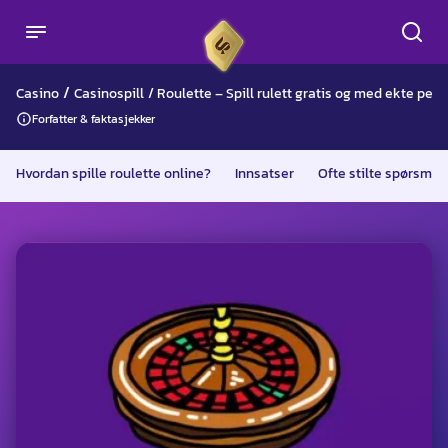
/
Casino
Casinospill
/
Roulette – Spill rulett gratis og med ekte pen
Forfatter & faktasjekker
Hvordan spille roulette online?
Innsatser
Ofte stilte spørsmål